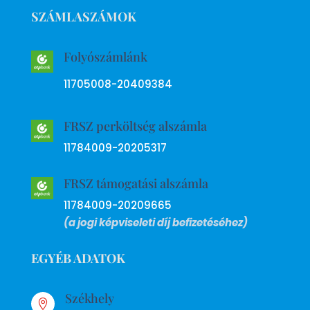
SZÁMLASZÁMOK
Folyószámlánk
11705008-20409384
FRSZ perköltség alszámla
11784009-20205317
FRSZ támogatási alszámla
11784009-20209665
(a jogi képviseleti díj befizetéséhez)
EGYÉB ADATOK
Székhely
