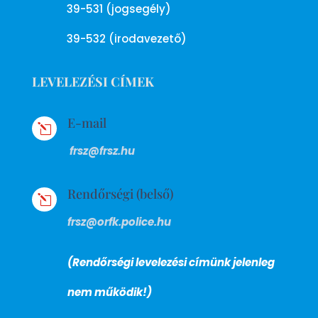
39-531 (jogsegély)
39-532 (irodavezető)
LEVELEZÉSI CÍMEK
E-mail
l
frsz@frsz.hu
Rendőrségi (belső)
l
frsz@orfk.police.hu
(Rendőrségi levelezési címünk jelenleg
nem működik!)