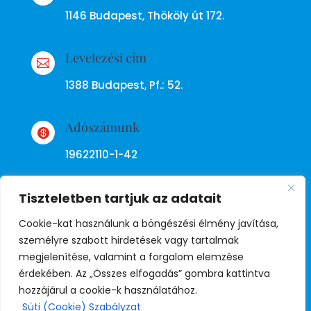
1146 Budapest, Thököly út 172.
Levelezési cím

1388 Budapest, Pf.: 52.
Adószámunk

19622110-1-42
Tiszteletben tartjuk az adatait
Cookie-kat használunk a böngészési élmény javítása,
személyre szabott hirdetések vagy tartalmak
megjelenítése, valamint a forgalom elemzése
Adatkezelési tájékoztató
érdekében. Az „Összes elfogadás” gombra kattintva
hozzájárul a cookie-k használatához.
Süti (Cookie) Szabályzat