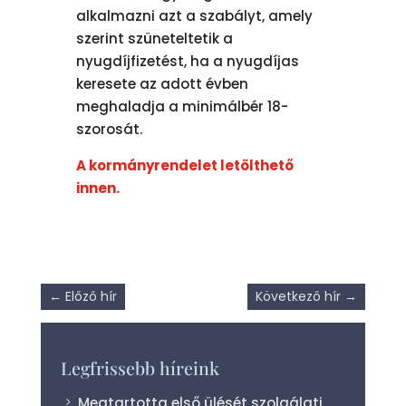
alkalmazni azt a szabályt, amely
szerint szüneteltetik a
nyugdíjfizetést, ha a nyugdíjas
keresete az adott évben
meghaladja a minimálbér 18-
szorosát.
A kormányrendelet letölthető
innen.
←
Előző hír
Következő hír
→
Legfrissebb híreink
Megtartotta első ülését szolgálati