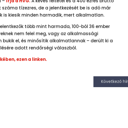
l –
írja a HVG.
A kevés feltétel és a 400 ezres bruttó
 száma tízezres, de a jelentkezését be is adó már
k is kiesik minden harmadik, mert alkalmatlan.
jelentkezők több mint harmada, 100-ból 36 ember
yeknek nem felel meg, vagy az alkalmassági
n bukik el, és minősítik alkalmatlannak – derült ki a
ésére adott rendőrségi válaszból.
kében, ezen a linken.
Következő hír