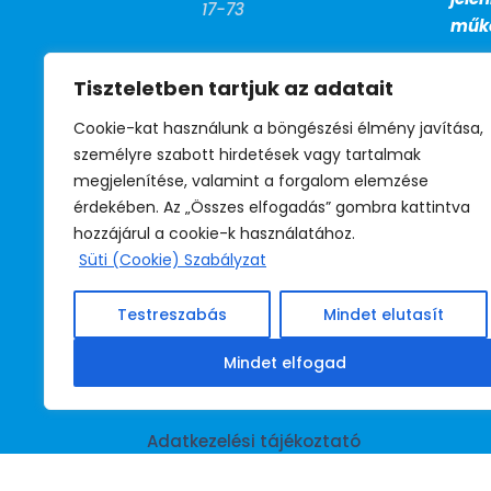
17-73
műkö
FAX

Tiszteletben tartjuk az adatait
+36 (1) 799-
27-13
Cookie-kat használunk a böngészési élmény javítása,
személyre szabott hirdetések vagy tartalmak
megjelenítése, valamint a forgalom elemzése
BM telefon

érdekében. Az „Összes elfogadás” gombra kattintva
39-530
hozzájárul a cookie-k használatához.
(titkárság)
Süti (Cookie) Szabályzat
39-531
(jogsegély)
Testreszabás
Mindet elutasít
39-532
(irodavezető)
Mindet elfogad
Adatkezelési tájékoztató