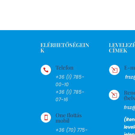
ELÉRHETŐSÉGEIN
LEVELEZÉ
K
CÍMEK
Telefon
E-m

l
+36 (1) 785-
frsz
00-10
Ren
+36 (1) 785-
l
(bel
07-16
frsz
One flottás

(Ren
mobil
leve
+36 (70) 775-
jele