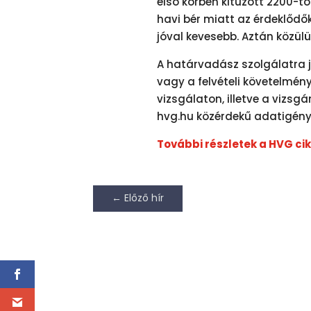
első körben kitűzött 2200-tó
havi bér miatt az érdeklődők
jóval kevesebb. Aztán közülü
A határvadász szolgálatra 
vagy a felvételi követelmén
vizsgálaton, illetve a vizsgá
hvg.hu közérdekű adatigényl
További részletek a HVG cik
←
Előző hír