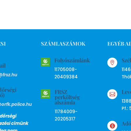
SI
SZÁMLASZÁMOK
EGYÉB A
Folyószámlánk
Szé

ail
11705008-
114
@frsz.hu
20409384
Thök
dőrségi
FRSZ
Lev
ső)

perköltség
138
alszámla
@orfk.police.hu
Pf.: 
11784009-
dőrségi
20205317
Ad
lezési címünk

nleg nem