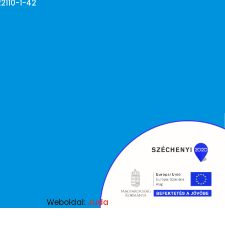
22110-1-42
Weboldal:
Juda