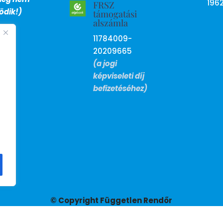
196
FRSZ
dik!)
támogatási
alszámla
11784009-
20209665
(a jogi
képviseleti díj
befizetéséhez)
© Copyright Független Rendőr
Szakszervezet