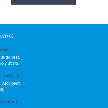
DATOK
khely
6 Budapest,
öly út 172.
elezési cím
8 Budapest,
52.
ószámunk