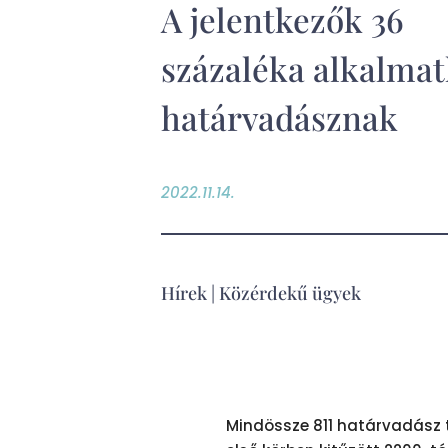
A jelentkezők 36
százaléka alkalmat
határvadásznak
2022.11.14.
Hírek
|
Közérdekű ügyek
Mindössze 811 határvadász t