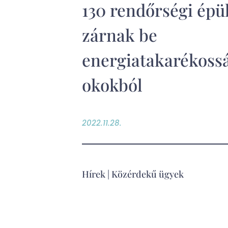
130 rendőrségi épü
zárnak be
energiatakarékoss
okokból
2022.11.28.
Hírek
|
Közérdekű ügyek