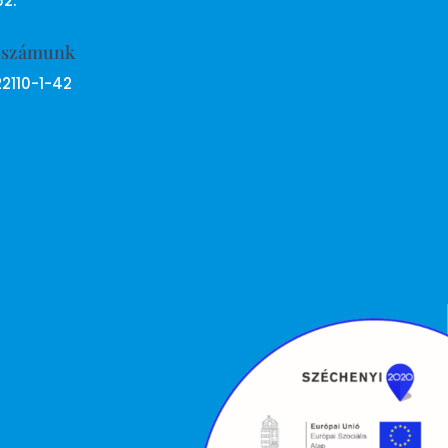
52.
ószámunk
22110-1-42