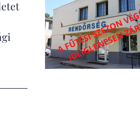
letet
ági