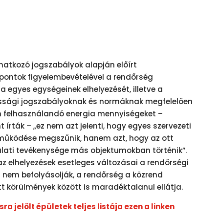
onatkozó jogszabályok alapján előírt
ontok figyelembevételével a rendőrség
ja egyes egységeinek elhelyezését, illetve a
ssági jogszabályoknak és normáknak megfelelően
n felhasználandó energia mennyiségeket –
t írták – „ez nem azt jelenti, hogy egyes szervezeti
 működése megszűnik, hanem azt, hogy az ott
álati tevékenysége más objektumokban történik”.
az elhelyezések esetleges változásai a rendőrségi
nem befolyásolják, a rendőrség a közrend
 körülmények között is maradéktalanul ellátja.
ra jelölt épületek teljes listája ezen a linken