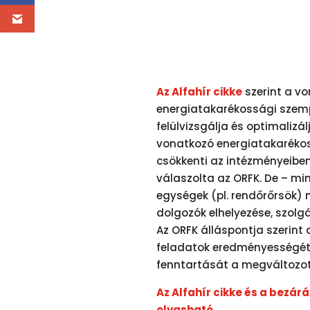
Az Alfahír cikke
szerint a v
energiatakarékossági szemp
felülvizsgálja és optimalizál
vonatkozó energiatakaréko
csökkenti az intézményeibe
válaszolta az ORFK. De – min
egységek (pl. rendőrőrsök)
dolgozók elhelyezése, szolg
Az ORFK álláspontja szerint 
feladatok eredményességét 
fenntartását a megváltozott
Az Alfahír cikke és a bezárás
olvasható.