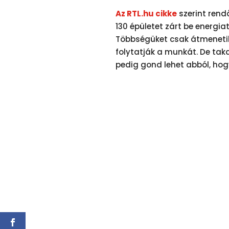
Az RTL.hu cikke
szerint rend
130 épületet zárt be energi
Többségüket csak átmenetil
folytatják a munkát. De taka
pedig gond lehet abból, hogy