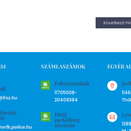
Következő hír
SI
SZÁMLASZÁMOK
EGYÉB A
Folyószámlánk
Szé

ail
11705008-
114
@frsz.hu
20409384
Thök
dőrségi
FRSZ
Lev
ső)

perköltség
138
alszámla
@orfk.police.hu