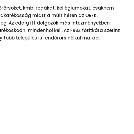
őrőrsöket, kmb irodákat, kollégiumokat, csaknem
atakarékosság miatt a múlt héten az ORFK.
eg. Az eddig itt dolgozók más intézményekben
rékoskodni mindenhol kell. Az FRSZ főtitkára szerint
 több település is rendőrőrs nélkül marad.