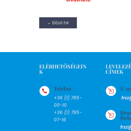
←
Előző hír
ELÉRHETŐSÉGEIN
LEVELEZÉ
K
CÍMEK
Telefon
E-m

l
+36 (1) 785-
frsz
00-10
Ren
+36 (1) 785-
l
(bel
07-16
frsz