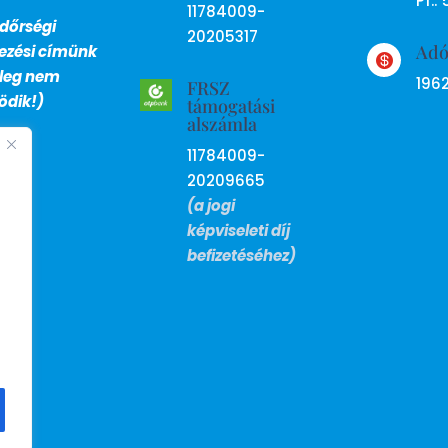
Pf.: 
11784009-
dőrségi
20205317
Ad
lezési címünk

nleg nem
196
FRSZ
dik!)
támogatási
alszámla
11784009-
20209665
(a jogi
képviseleti díj
befizetéséhez)