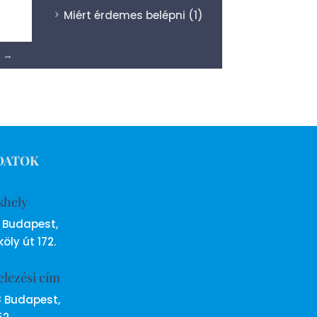
Miért érdemes belépni
(1)
→
DATOK
khely
6 Budapest,
öly út 172.
elezési cím
8 Budapest,