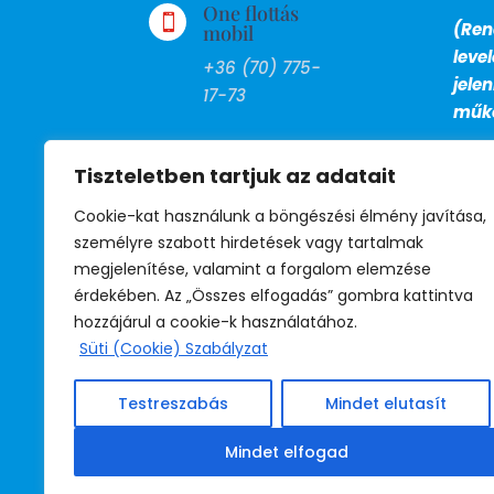
One flottás

(Ren
mobil
leve
+36 (70) 775-
jele
17-73
műkö
FAX

Tiszteletben tartjuk az adatait
+36 (1) 799-
27-13
Cookie-kat használunk a böngészési élmény javítása,
személyre szabott hirdetések vagy tartalmak
BM telefon
megjelenítése, valamint a forgalom elemzése

érdekében. Az „Összes elfogadás” gombra kattintva
39-530
hozzájárul a cookie-k használatához.
(titkárság)
Süti (Cookie) Szabályzat
39-531
(jogsegély)
Testreszabás
Mindet elutasít
39-532
(irodavezető)
Mindet elfogad