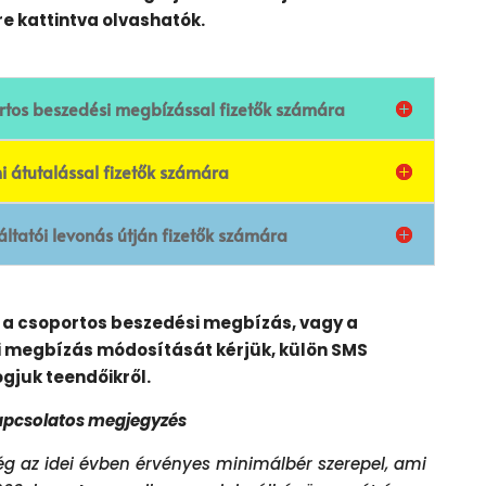
e kattintva olvashatók.
ortos beszedési megbízással fizetők számára
i átutalással fizetők számára
ltatói levonás útján fizetők számára
ől a csoportos beszedési megbízás, vagy a
i megbízás módosítását kérjük, külön SMS
ogjuk teendőikről.
apcsolatos megjegyzés
ég az idei évben érvényes minimálbér szerepel, ami