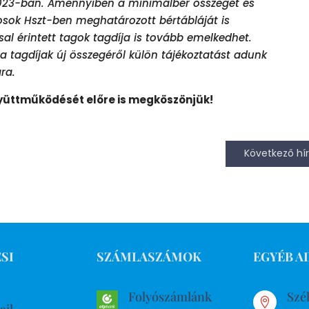
2023-ban. Amennyiben a minimálbér összegét és
sok Hszt-ben meghatározott bértábláját is
sal érintett tagok tagdíja is tovább emelkedhet.
 tagdíjak új összegéről külön tájékoztatást adunk
ra.
yüttműködését előre is megköszönjük!
Következő hír
SI
SZÁMLASZÁMOK
EGYÉB A
Folyószámlánk
Szé

ail