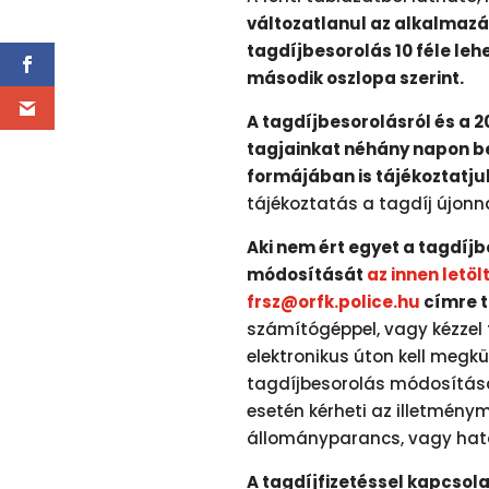
változatlanul az alkalmazá
tagdíjbesorolás 10 féle le
második oszlopa szerint.
A tagdíjbesorolásról és a 2
tagjainkat néhány napon be
formájában is tájékoztatju
tájékoztatás a tagdíj újonn
Aki nem ért egyet a tagdíj
módosítását
az innen letöl
frsz@orfk.police.hu
címre t
számítógéppel, vagy kézzel t
elektronikus úton kell megkül
tagdíjbesorolás módosításá
esetén kérheti az illetmény
állományparancs, vagy hatá
A tagdíjfizetéssel kapcsola