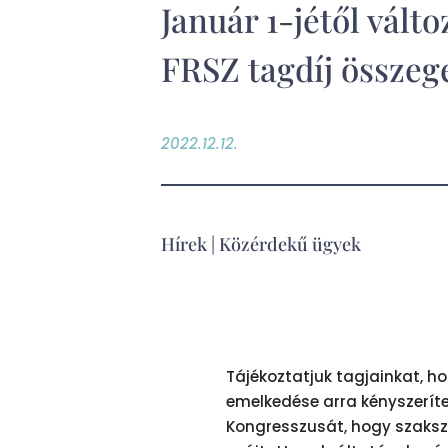
Január 1-jétől válto
FRSZ tagdíj összeg
2022.12.12.
Hírek
|
Közérdekű ügyek
Tájékoztatjuk tagjainkat, h
emelkedése arra kényszeríte
Kongresszusát, hogy szaks