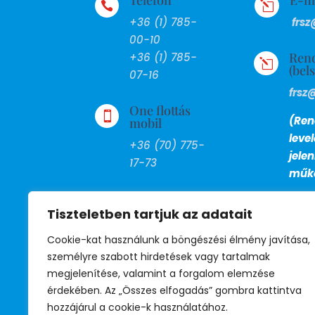

l
+36 (1) 785-
frsz
00-10
Ren
+36 (1) 785-
l
(bel
07-16
frsz
One flottás

(Ren
mobil
leve
+36 (70) 775-
jele
17-73
műkö
FAX

Tiszteletben tartjuk az adatait
+36 (1) 799-
27-13
Cookie-kat használunk a böngészési élmény javítása,
személyre szabott hirdetések vagy tartalmak
BM telefon
megjelenítése, valamint a forgalom elemzése

érdekében. Az „Összes elfogadás” gombra kattintva
39-530
hozzájárul a cookie-k használatához.
(titkárság)