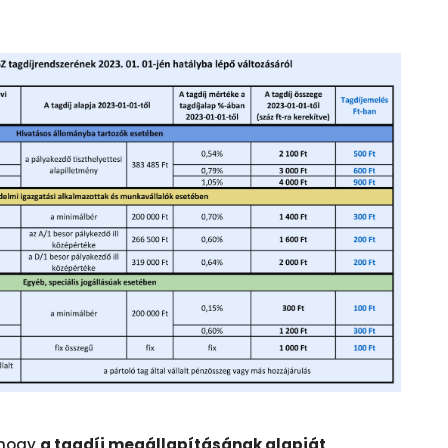
, hogy
a tagdíj megállapításának alapját