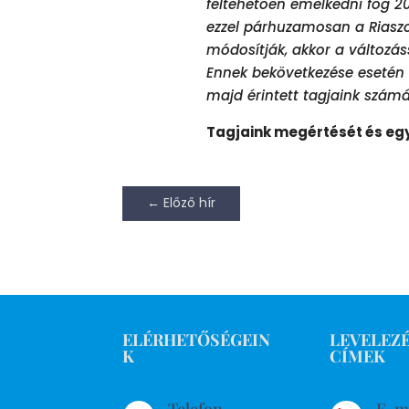
feltehetően emelkedni fog 
ezzel párhuzamosan a Riaszo
módosítják, akkor a változás
Ennek bekövetkezése esetén a
majd érintett tagjaink számá
Tagjaink megértését és eg
←
Előző hír
ELÉRHETŐSÉGEIN
LEVELEZÉ
K
CÍMEK
Telefon
E-m