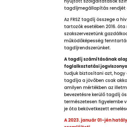
nyújtott szolgáltatások sz
tagdíjmegállapítás rendjét 
Az FRSZ tagdíj összege a hi
tartozók esetében 2016. óta
szakszervezetünk gazdálkodá
működőképesség fenntartása 
tagdíjrendszerünket.
A tagdíj számításának ala
foglalkoztatási jogviszonyok
tudjuk biztosítani azt, hog
tagdíja a jövőben csak akko
amilyen mértékben az illetmé
bevezetésre kerülő tagdíj 
természetesen figyelembe ve
je óta bekövetkezett emelésé
A 2023. január 01-jén hatál