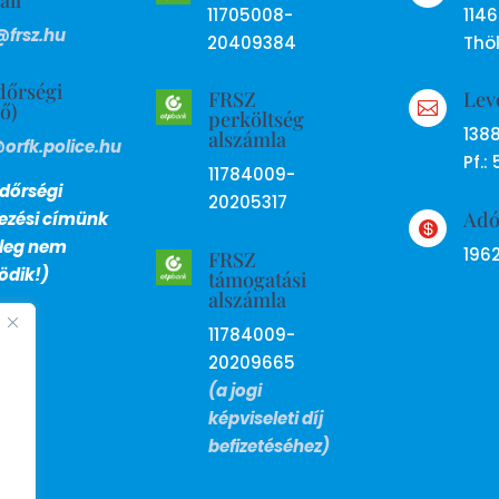
11705008-
114
@frsz.hu
20409384
Thök
dőrségi
FRSZ
Lev
ső)

perköltség
138
alszámla
@orfk.police.hu
Pf.: 
11784009-
dőrségi
20205317
Ad
lezési címünk

nleg nem
196
FRSZ
dik!)
támogatási
alszámla
11784009-
20209665
(a jogi
képviseleti díj
befizetéséhez)