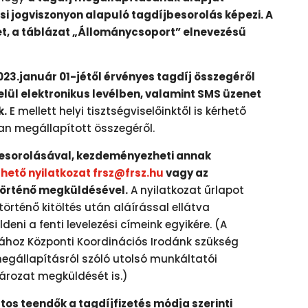
si jogviszonyon alapuló tagdíjbesorolás képezi. A
het, a táblázat „Állománycsoport” elnevezésű
023.január 01-jétől érvényes tagdíj összegéről
lül elektronikus levélben, valamint SMS üzenet
k.
E mellett helyi tisztségviselőinktől is kérhető
an megállapított összegéről.
besorolásával, kezdeményezheti annak
thető nyilatkozat
frsz@frsz.hu
vagy az
örténő megküldésével.
A nyilatkozat űrlapot
örténő kitöltés után aláírással ellátva
deni a fenti levelezési címeink egyikére. (A
hoz Központi Koordinációs Irodánk szükség
megállapításról szóló utolsó munkáltatói
rozat megküldését is.)
tos teendők a tagdíjfizetés módja szerinti