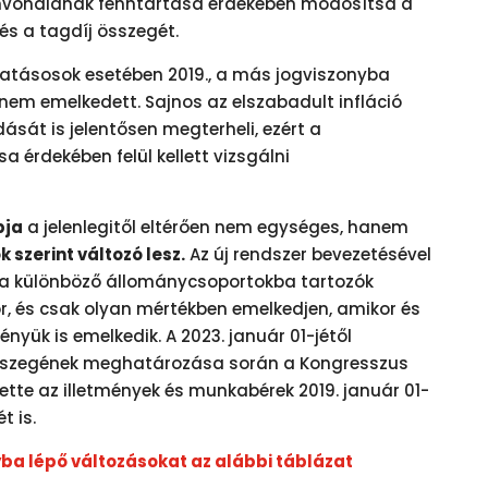
ínvonalának fenntartása érdekében módosítsa a
és a tagdíj összegét.
vatásosok esetében 2019., a más jogviszonyba
 nem emelkedett. Sajnos az elszabadult infláció
sát is jelentősen megterheli, ezért a
érdekében felül kellett vizsgálni
pja
a jelenlegitől eltérően nem egységes, hanem
 szerint változó lesz.
Az új rendszer bevezetésével
y a különböző állománycsoportokba tartozók
r, és csak olyan mértékben emelkedjen, amikor és
nyük is emelkedik. A 2023. január 01-jétől
összegének meghatározása során a Kongresszus
tte az illetmények és munkabérek 2019. január 01-
t is.
yba lépő változásokat az alábbi táblázat