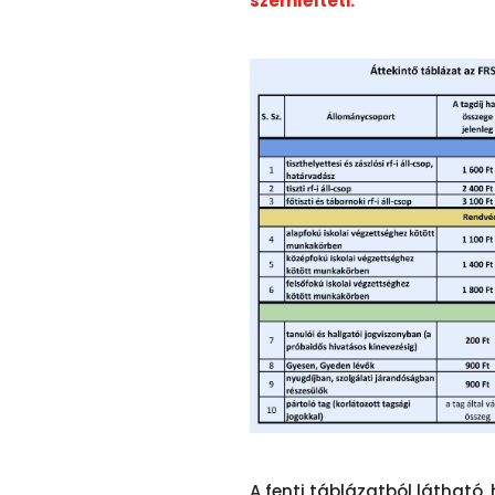
szemlélteti.
A fenti táblázatból látható