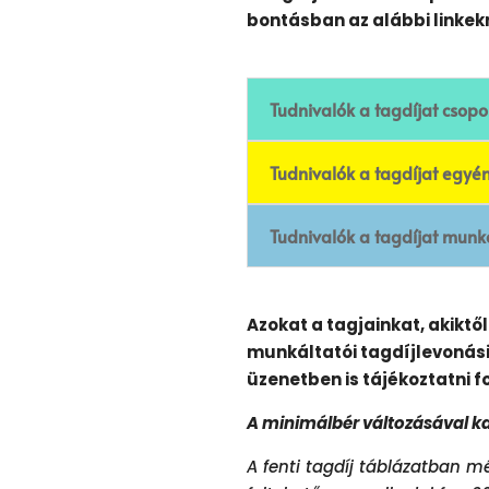
bontásban az alábbi linkekr
Tudnivalók a tagdíjat csop
Tudnivalók a tagdíjat egyén
Tudnivalók a tagdíjat munká
Azokat a tagjainkat, akikt
munkáltatói tagdíjlevonás
üzenetben is tájékoztatni f
A minimálbér változásával k
A fenti tagdíj táblázatban m