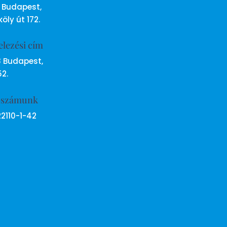
6 Budapest,
öly út 172.
elezési cím
8 Budapest,
52.
ószámunk
22110-1-42