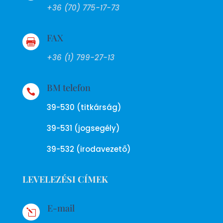
+36 (70) 775-17-73
FAX

+36 (1) 799-27-13
BM telefon

39-530 (titkárság)
39-531 (jogsegély)
39-532 (irodavezető)
LEVELEZÉSI CÍMEK
E-mail
l