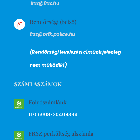
frsz@frsz.hu
Rendőrségi (belső)
l
frsz@orfk.police.hu
(Rendőrségi levelezési címünk jelenleg
nem működik!)
SZÁMLASZÁMOK
Folyószámlánk
11705008-20409384
FRSZ perköltség alszámla