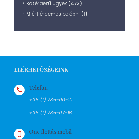
Közérdekű ügyek
(473)
Miért érdemes belépni
(1)
ELÉRHETŐSÉGEINK
Telefon

+36 (1) 785-00-10
+36 (1) 785-07-16
One flottás mobil
