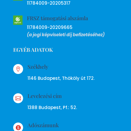
11784009-20205317
FRSZ támogatási alszámla
11784009-20209665
(a jogi képviseleti díj befizetéséhez)
EGYÉB ADATOK
Székhely

1146 Budapest, Thököly út 172.
Levelezési cím

1388 Budapest, Pf.: 52.
Adószámunk
