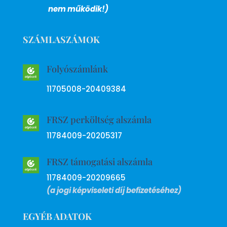
nem működik!)
SZÁMLASZÁMOK
Folyószámlánk
11705008-20409384
FRSZ perköltség alszámla
11784009-20205317
FRSZ támogatási alszámla
11784009-20209665
(a jogi képviseleti díj befizetéséhez)
EGYÉB ADATOK