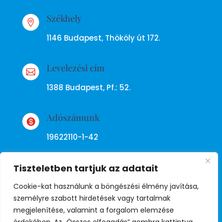
Székhely

1146 Budapest, Thököly út 172.
Levelezési cím

1388 Budapest, Pf.: 52.
Adószámunk

19622110-1-42
Tiszteletben tartjuk az adatait
Cookie-kat használunk a böngészési élmény javítása,
személyre szabott hirdetések vagy tartalmak
megjelenítése, valamint a forgalom elemzése
Adatkezelési tájékoztató