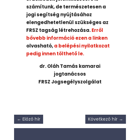
számítunk, de természetesen a
jogi segítség nyújtásához
elengedhetetlenül szükséges az
FRSZ tagság létrehozása.
Erről
bővebb információ ezen a linken
olvasható,
a belépési nyilatkozat
pedig innen tölthető le.
dr. Oláh Tamás kamarai
jogtanácsos
FRSZ Jogsegélyszolgálat
←
Előző hír
Következő hír
→