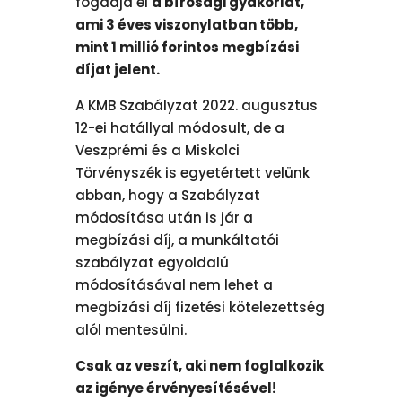
fogadja el
a bírósági gyakorlat,
ami 3 éves viszonylatban több,
mint 1 millió forintos megbízási
díjat jelent.
A KMB Szabályzat 2022. augusztus
12-ei hatállyal módosult, de a
Veszprémi és a Miskolci
Törvényszék is egyetértett velünk
abban, hogy a Szabályzat
módosítása után is jár a
megbízási díj, a munkáltatói
szabályzat egyoldalú
módosításával nem lehet a
megbízási díj fizetési kötelezettség
alól mentesülni.
Csak az veszít, aki nem foglalkozik
az igénye érvényesítésével!