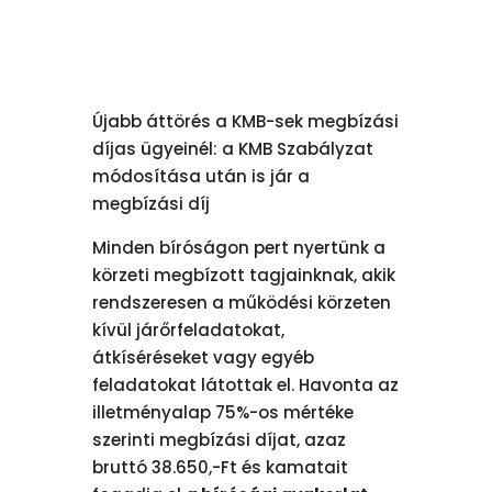
Újabb áttörés a KMB-sek megbízási
díjas ügyeinél: a KMB Szabályzat
módosítása után is jár a
megbízási díj
Minden bíróságon pert nyertünk a
körzeti megbízott tagjainknak, akik
rendszeresen a működési körzeten
kívül járőrfeladatokat,
átkíséréseket vagy egyéb
feladatokat látottak el. Havonta az
illetményalap 75%-os mértéke
szerinti megbízási díjat, azaz
bruttó 38.650,-Ft és kamatait