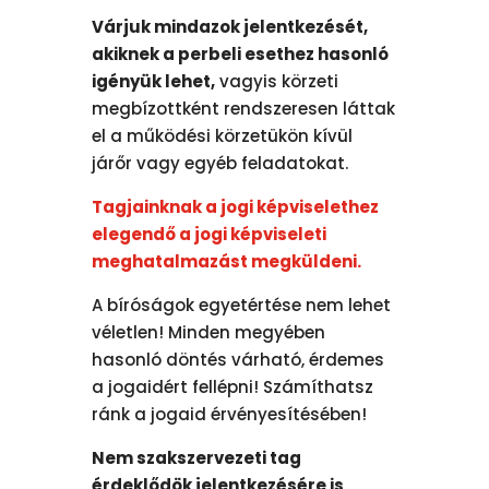
Várjuk mindazok jelentkezését,
akiknek a perbeli esethez hasonló
igényük lehet,
vagyis körzeti
megbízottként rendszeresen láttak
el a működési körzetükön kívül
járőr vagy egyéb feladatokat.
Tagjainknak a jogi képviselethez
elegendő a jogi képviseleti
meghatalmazást megküldeni.
A bíróságok egyetértése nem lehet
véletlen! Minden megyében
hasonló döntés várható, érdemes
a jogaidért fellépni! Számíthatsz
ránk a jogaid érvényesítésében!
Nem szakszervezeti tag
érdeklődök jelentkezésére is