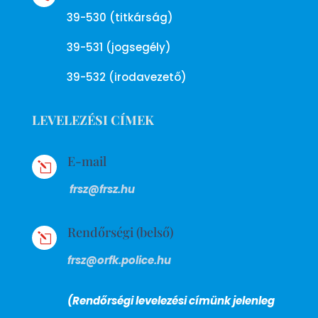
39-530 (titkárság)
39-531 (jogsegély)
39-532 (irodavezető)
LEVELEZÉSI CÍMEK
E-mail
l
frsz@frsz.hu
Rendőrségi (belső)
l
frsz@orfk.police.hu
(Rendőrségi levelezési címünk jelenleg