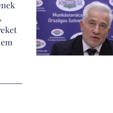
enek
,
reket
nem