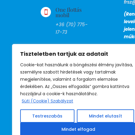
frsz
One flottás

(Ren
mobil
leve
+36 (70) 775-
jele
17-73
műkö
FAX

Tiszteletben tartjuk az adatait
+36 (1) 799-
27-13
Cookie-kat használunk a böngészési élmény javítása,
személyre szabott hirdetések vagy tartalmak
megjelenítése, valamint a forgalom elemzése
BM telefon

érdekében. Az „Összes elfogadás” gombra kattintva
39-530
hozzájárul a cookie-k használatához.
(titkárság)
Süti (Cookie) Szabályzat
39-531
(jogsegély)
Testreszabás
Mindet elutasít
39-532
(irodavezető)
Mindet elfogad