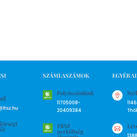
SI
SZÁMLASZÁMOK
EGYÉB A
Folyószámlánk
Szé

ail
11705008-
114
@frsz.hu
20409384
Thök
dőrségi
FRSZ
Lev
ső)

perköltség
138