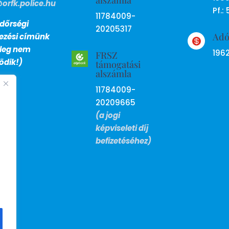
alszámla
@orfk.police.hu
Pf.: 
11784009-
dőrségi
20205317
Ad
lezési címünk

nleg nem
196
FRSZ
dik!)
támogatási
alszámla
11784009-
20209665
(a jogi
képviseleti díj
befizetéséhez)