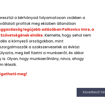
keresztül a bérhányad folyamatosan csökken a
 vállalati profitok meg eközben állandóan
ággazdaság legújabb adásában Palkovics Imre, a
Szövetségének elnöke.
Kiemelte, hogy sehol nem
edés a környező országokban, mint
szorgalmazzák a szakszervezetek az évközi
yozta, meg kell fizetni a munkaerőt, és akkor
is. Olyan, hogy munkaerőhiány, nincs, ahogy
m létezik.
llgatható meg!
Következő hír