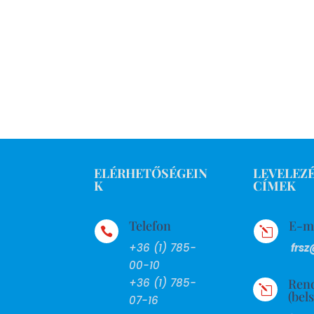
ELÉRHETŐSÉGEIN
LEVELEZÉ
K
CÍMEK
Telefon
E-m

l
+36 (1) 785-
frsz
00-10
Ren
+36 (1) 785-
l
(bel
07-16