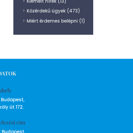
Kiemelt hírek
(13)
Közérdekű ügyek
(473)
Miért érdemes belépni
(1)
DATOK
khely
6 Budapest,
öly út 172.
elezési cím
8 Budapest,