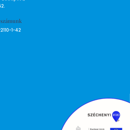
52.
ószámunk
22110-1-42