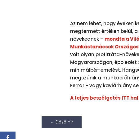
Az nem lehet, hogy éveken 
megtermett értéken belül, a
növekednek –
mondta a Vil
Munkástanácsok Országos 
volt olyan profitráta-növek
Magyarországon, épp ezért 
minimálbér-emelést. Hangsúl
megszűnik a munkaerőhiány 
Ferrari- vagy kaviárhiány se
A teljes beszélgetés ITT ha
←
Előző hír