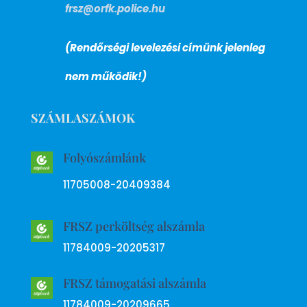
frsz@orfk.police.hu
(Rendőrségi levelezési címünk jelenleg
nem működik!)
SZÁMLASZÁMOK
Folyószámlánk
11705008-20409384
FRSZ perköltség alszámla
11784009-20205317
FRSZ támogatási alszámla
11784009-20209665