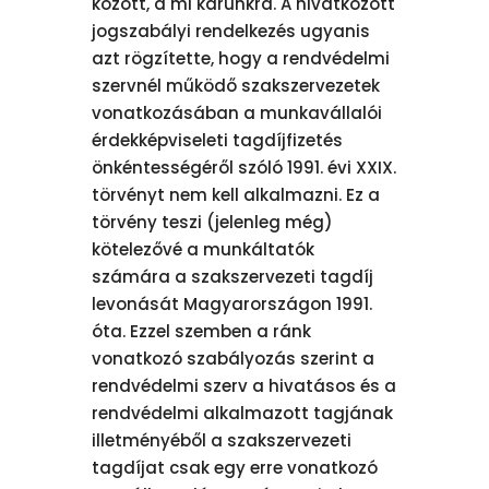
között, a mi kárunkra. A hivatkozott
jogszabályi rendelkezés ugyanis
azt rögzítette, hogy a rendvédelmi
szervnél működő szakszervezetek
vonatkozásában a munkavállalói
érdekképviseleti tagdíjfizetés
önkéntességéről szóló 1991. évi XXIX.
törvényt nem kell alkalmazni. Ez a
törvény teszi (jelenleg még)
kötelezővé a munkáltatók
számára a szakszervezeti tagdíj
levonását Magyarországon 1991.
óta. Ezzel szemben a ránk
vonatkozó szabályozás szerint a
rendvédelmi szerv a hivatásos és a
rendvédelmi alkalmazott tagjának
illetményéből a szakszervezeti
tagdíjat csak egy erre vonatkozó