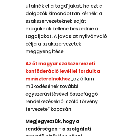
utalnák el a tagdíjakat, ha ezt a
dolgozók kimondottan kérnék: a
szakszervezeteknek saját
maguknak kellene beszednie a
tagdíjakat. A javaslat nyilvánvaló
célja a szakszervezetek
meggyengítése.
Az öt magyar szakszervezeti
konföderáció levéllel fordult a
miniszterelnökhöz
„az állam
működésének további
egyszerűsítésével összefüggő
rendelkezésekről szóló törvény
tervezete” kapcsán.
Megjegyezzük, hogy a
rendőrségen – a szolgálati