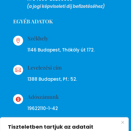
(a jogi képviseleti díj befizetéséhez)
EGYÉB ADATOK
Székhely

1146 Budapest, Thököly út 172.
Levelezési cím

1388 Budapest, Pf.: 52.
Adószámunk

19622110-1-42
Tiszteletben tartjuk az adatait