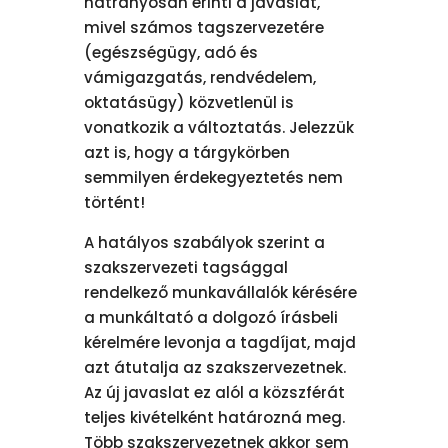
hátrányosan érinti a javaslat,
mivel számos tagszervezetére
(egészségügy, adó és
vámigazgatás, rendvédelem,
oktatásügy) közvetlenül is
vonatkozik a változtatás. Jelezzük
azt is, hogy a tárgykörben
semmilyen érdekegyeztetés nem
történt!
A hatályos szabályok szerint a
szakszervezeti tagsággal
rendelkező munkavállalók kérésére
a munkáltató a dolgozó írásbeli
kérelmére levonja a tagdíjat, majd
azt átutalja az szakszervezetnek.
Az új javaslat ez alól a közszférát
teljes kivételként határozná meg.
Több szakszervezetnek akkor sem