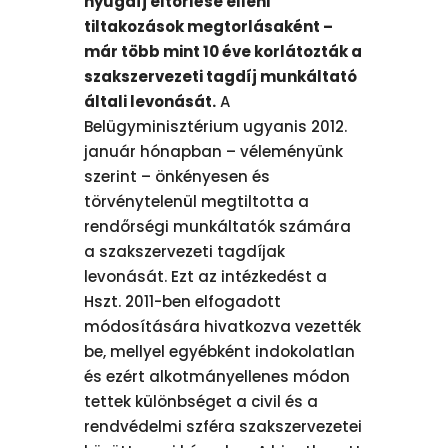
nyugdíj eltörlése elleni
tiltakozások megtorlásaként –
már több mint 10 éve korlátozták a
szakszervezeti tagdíj munkáltató
általi levonását.
A
Belügyminisztérium ugyanis 2012.
január hónapban – véleményünk
szerint – önkényesen és
törvénytelenül megtiltotta a
rendőrségi munkáltatók számára
a szakszervezeti tagdíjak
levonását. Ezt az intézkedést a
Hszt. 2011-ben elfogadott
módosítására hivatkozva vezették
be, mellyel egyébként indokolatlan
és ezért alkotmányellenes módon
tettek különbséget a civil és a
rendvédelmi szféra szakszervezetei