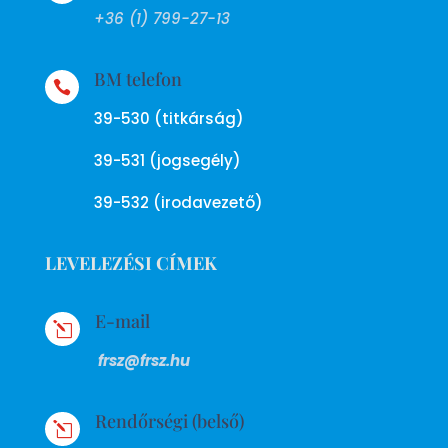
+36 (1) 799-27-13
BM telefon

39-530 (titkárság)
39-531 (jogsegély)
39-532 (irodavezető)
LEVELEZÉSI CÍMEK
E-mail
l
frsz@frsz.hu
Rendőrségi (belső)
l