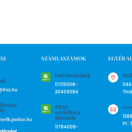
SI
SZÁMLASZÁMOK
EGYÉB A
Folyószámlánk
Szé

ail
11705008-
114
@frsz.hu
20409384
Thök
dőrségi
FRSZ
Lev
ső)

perköltség
138
alszámla
@orfk.police.hu
Pf.: 
11784009-
dőrségi