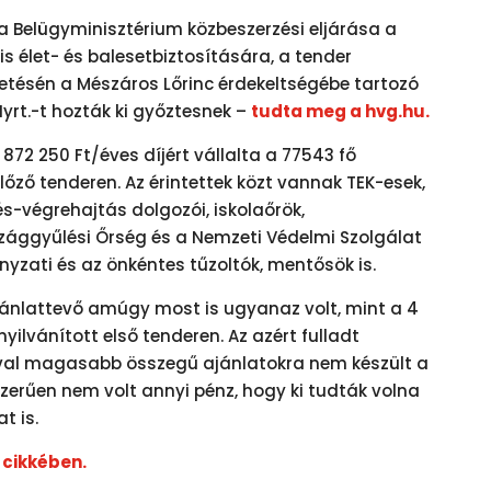
a Belügyminisztérium közbeszerzési eljárása a
s élet- és balesetbiztosítására, a tender
etésén a Mészáros Lőrinc érdekeltségébe tartozó
yrt.-t hozták ki győztesnek –
tudta meg a hvg.hu.
72 250 Ft/éves díjért vállalta a 77543 fő
előző tenderen. Az érintettek közt vannak TEK-esek,
és-végrehajtás dolgozói, iskolaőrök,
zággyűlési Őrség és a Nemzeti Védelmi Szolgálat
yzati és az önkéntes tűzoltók, mentősök is.
ajánlattevő amúgy most is ugyanaz volt, mint a 4
ilvánított első tenderen. Az azért fulladt
óval magasabb összegű ajánlatokra nem készült a
zerűen nem volt annyi pénz, hogy ki tudták volna
t is.
 cikkében.