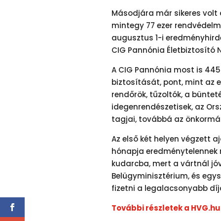
Másodjára már sikeres volt 
mintegy 77 ezer rendvédelmi
augusztus 1-i eredményhird
CIG Pannónia Életbiztosító N
A CIG Pannónia most is 445 8
biztosítását, pont, mint az 
rendőrök, tűzoltók, a büntet
idegenrendészetisek, az Ors
tagjai, továbbá az önkormán
Az első két helyen végzett 
hónapja eredménytelennek ny
kudarcba, mert a vártnál j
Belügyminisztérium, és egys
fizetni a legalacsonyabb díja
További részletek a HVG.hu