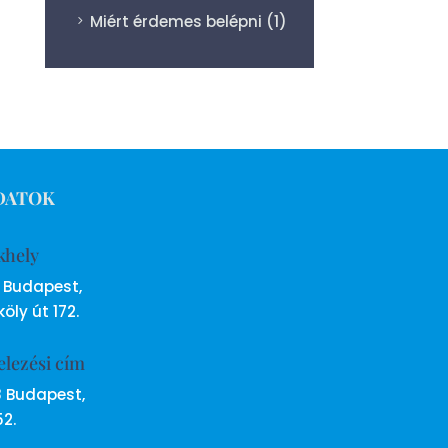
Miért érdemes belépni
(1)
DATOK
khely
6 Budapest,
öly út 172.
elezési cím
8 Budapest,
52.