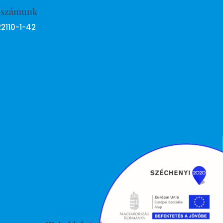
ószámunk
22110-1-42