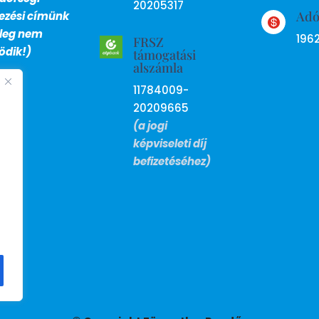
20205317
Ad
lezési címünk

nleg nem
196
FRSZ
dik!)
támogatási
alszámla
11784009-
20209665
(a jogi
képviseleti díj
befizetéséhez)