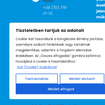
mobil
leve
+36 (70) 775-
jele
17-73
műkö
FAX

Tiszteletben tartjuk az adatait
+36 (1) 799-
27-13
Cookie-kat használunk a böngészési élmény javítása,
személyre szabott hirdetések vagy tartalmak
megjelenítése, valamint a forgalom elemzése
BM telefon

érdekében. Az „Összes elfogadás” gombra kattintva
39-530
hozzájárul a cookie-k használatához.
(titkárság)
Süti (Cookie) Szabályzat
39-531
(jogsegély)
Testreszabás
Mindet elutasít
39-532
(irodavezető)
Mindet elfogad