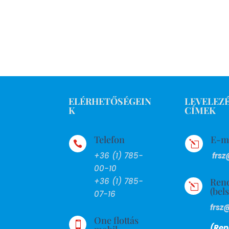
ELÉRHETŐSÉGEIN
LEVELEZÉ
K
CÍMEK
Telefon
E-m

l
+36 (1) 785-
frsz
00-10
Ren
+36 (1) 785-
l
(bel
07-16
frsz
One flottás

(Ren