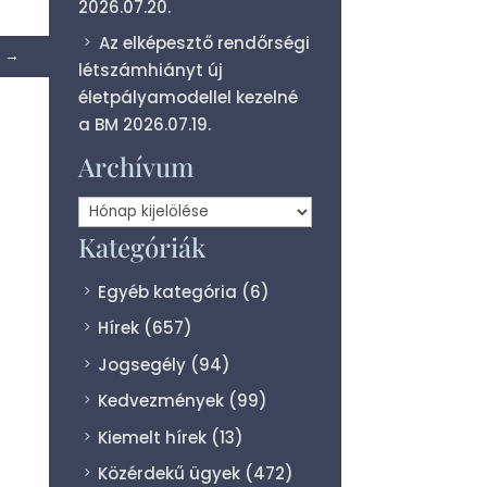
2026.07.20.
Az elképesztő rendőrségi
→
létszámhiányt új
életpályamodellel kezelné
a BM
2026.07.19.
Archívum
Archívum
Kategóriák
Egyéb kategória
(6)
Hírek
(657)
Jogsegély
(94)
Kedvezmények
(99)
Kiemelt hírek
(13)
Közérdekű ügyek
(472)