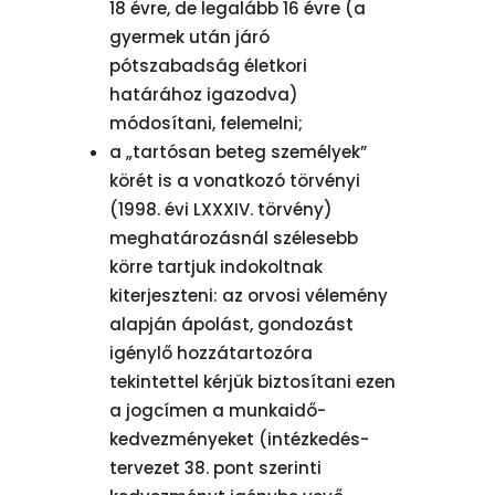
18 évre, de legalább 16 évre (a
gyermek után járó
pótszabadság életkori
határához igazodva)
módosítani, felemelni;
a „tartósan beteg személyek”
körét is a vonatkozó törvényi
(1998. évi LXXXIV. törvény)
meghatározásnál szélesebb
körre tartjuk indokoltnak
kiterjeszteni: az orvosi vélemény
alapján ápolást, gondozást
igénylő hozzátartozóra
tekintettel kérjük biztosítani ezen
a jogcímen a munkaidő-
kedvezményeket (intézkedés-
tervezet 38. pont szerinti