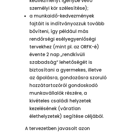
kedvezményt igénybe vevő
személyi kör szélesítése);
a munkaidő-kedvezmények
fajtáit is indítványozzuk tovább
bővíteni, így például más
rendőrségi esélyegyenlőségi
tervekhez (mint pl. az ORFK-é)
évente 2 nap „rendkívüli
szabadság” lehetőségét is
biztosítani a gyermekes, illetve
az ápolásra, gondozásra szoruló
hozzátartozóról gondoskodó
munkavállalók részére, a
kivételes családi helyzetek
kezelésének (váratlan
élethelyzetek) segítése céljából.
A tervezetben javasolt azon