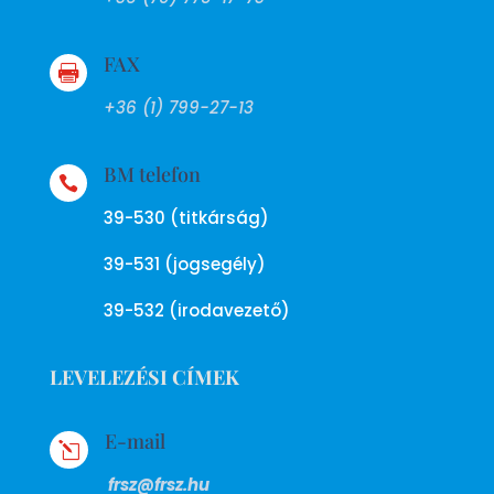
FAX

+36 (1) 799-27-13
BM telefon

39-530 (titkárság)
39-531 (jogsegély)
39-532 (irodavezető)
LEVELEZÉSI CÍMEK
E-mail
l
frsz@frsz.hu