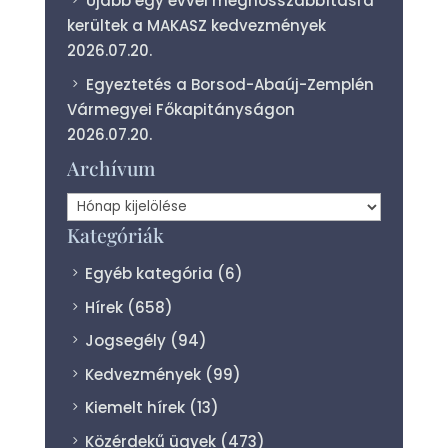
Újabb egy évvel meghosszabbításra
kerültek a MAKASZ kedvezmények
2026.07.20.
Egyeztetés a Borsod-Abaúj-Zemplén
Vármegyei Főkapitányságon
2026.07.20.
Archívum
Archívum
Kategóriák
Egyéb kategória
(6)
Hírek
(658)
Jogsegély
(94)
Kedvezmények
(99)
Kiemelt hírek
(13)
Közérdekű ügyek
(473)