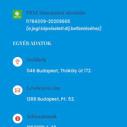
FRSZ támogatási alszámla
11784009-20209665
(a jogi képviseleti díj befizetéséhez)
EGYÉB ADATOK
Székhely

1146 Budapest, Thököly út 172.
Levelezési cím

1388 Budapest, Pf.: 52.
Adószámunk
