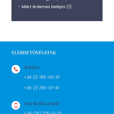
Miért érdemes belépni
(1)
ELÉRHETŐSÉGEINK
Telefon

+36 (1) 785-00-10
+36 (1) 785-07-16
One flottás mobil

+36 (70) 775-17-73