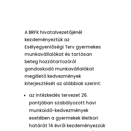
A BRFK hivatalvezetőjénél
kezdeményeztük az
Esélyegyenlőségi Terv gyermekes
munkavállalókat és tartósan
beteg hozzátartozóról
gondoskodó munkavállalókat
megillető kedvezmények
kiterjesztését az alábbiak szerint:
az intézkedés tervezet 26.
pontjában szabályozott havi
munkaidő-kedvezmények
esetében a gyermekek életkori
határát 14 évről kezdeményezzük