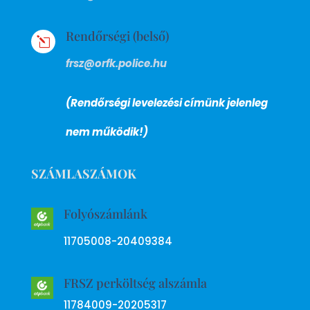
Rendőrségi (belső)
l
frsz@orfk.police.hu
(Rendőrségi levelezési címünk jelenleg
nem működik!)
SZÁMLASZÁMOK
Folyószámlánk
11705008-20409384
FRSZ perköltség alszámla
11784009-20205317