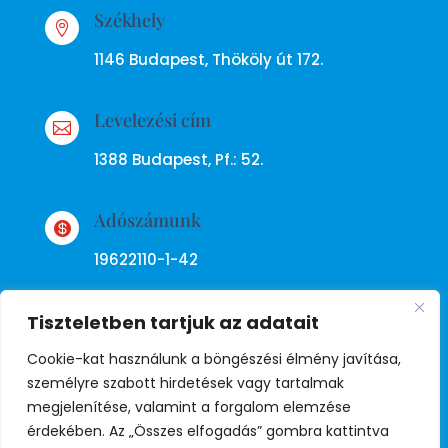
Székhely

1146 Budapest, Thököly út 172.
Levelezési cím

1388 Budapest, Pf.: 52.
Adószámunk

19622110-1-42
Tiszteletben tartjuk az adatait
Cookie-kat használunk a böngészési élmény javítása,
személyre szabott hirdetések vagy tartalmak
megjelenítése, valamint a forgalom elemzése
Adatkezelési tájékoztató
érdekében. Az „Összes elfogadás” gombra kattintva