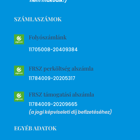
nem működik!)
SZÁMLASZÁMOK
Folyószámlánk
11705008-20409384
FRSZ perköltség alszámla
11784009-20205317
FRSZ támogatási alszámla
11784009-20209665
(a jogi képviseleti díj befizetéséhez)
EGYÉB ADATOK