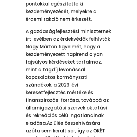
pontokkal egészítette ki
kezdeményezését, melyekre a
érdemi rakció nem érkezett.
A gazdaságfejlesztési miniszternek
írt levélben az érdekvédők felhívták
Nagy Márton figyelmét, hogy a
kezdeményezett napirend olyan
fajsúlyos kérdéseket tartalmaz,
mint a tagdíj levonással
kapcsolatos kormányzati
szándékok, a 2023. évi
keresetfejlesztés mértéke és
finanszírozási forrása, továbbá az
államigazgatási szervek oktatási
és rekreációs célú ingatlanainak
eladása.Az ülés összehívására
azóta sem került sor, így az OKÉT