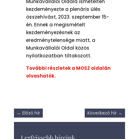
Munkavállalói Oldala ismételten
kezdeményezte a plenáris ülés
összehívást, 2023. szeptember 15-
én. Ennek a megismételt
kezdeményezésnek az
eredménytelensége miatt, a
Munkavállalói Oldal közös
nyilatkozatban tiltakozott.
További részletek a MOSZ oldalán
olvashatók.
←
Előző hír
Következő hír
→
Legfrissebb híreink