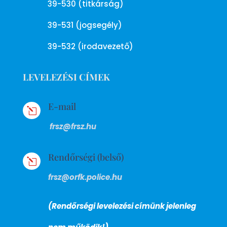
39-530 (titkárság)
39-531 (jogsegély)
39-532 (irodavezető)
LEVELEZÉSI CÍMEK
E-mail
l
frsz@frsz.hu
Rendőrségi (belső)
l
frsz@orfk.police.hu
(Rendőrségi levelezési címünk jelenleg