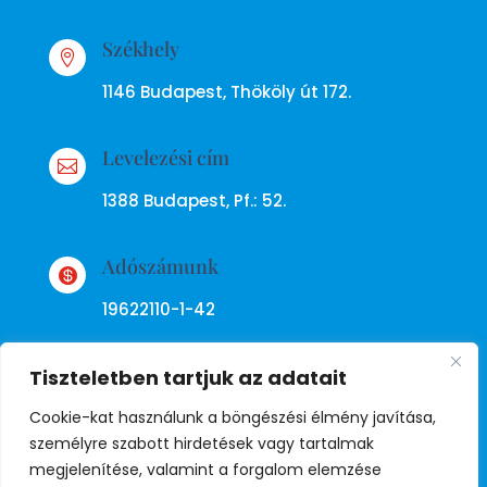
Székhely

1146 Budapest, Thököly út 172.
Levelezési cím

1388 Budapest, Pf.: 52.
Adószámunk

19622110-1-42
Tiszteletben tartjuk az adatait
Cookie-kat használunk a böngészési élmény javítása,
személyre szabott hirdetések vagy tartalmak
megjelenítése, valamint a forgalom elemzése
Adatkezelési tájékoztató