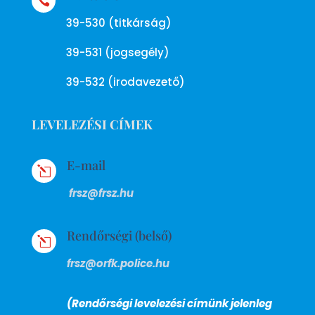

39-530 (titkárság)
39-531 (jogsegély)
39-532 (irodavezető)
LEVELEZÉSI CÍMEK
E-mail
l
frsz@frsz.hu
Rendőrségi (belső)
l
frsz@orfk.police.hu
(Rendőrségi levelezési címünk jelenleg