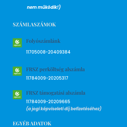
nem működik!)
SZÁMLASZÁMOK
Folyószámlánk
11705008-20409384
FRSZ perköltség alszámla
11784009-20205317
FRSZ támogatási alszámla
11784009-20209665
(a jogi képviseleti díj befizetéséhez)
EGYÉB ADATOK