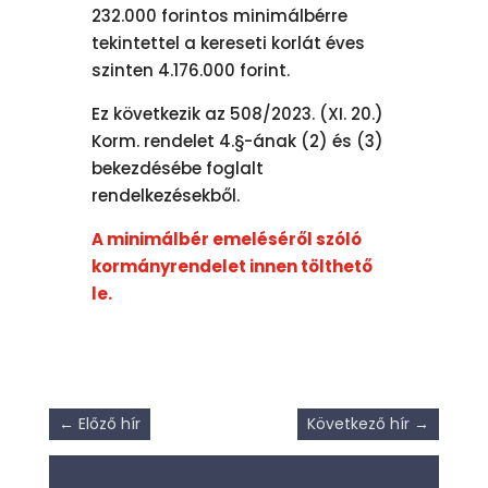
232.000 forintos minimálbérre
tekintettel a kereseti korlát éves
szinten 4.176.000 forint.
Ez következik az 508/2023. (XI. 20.)
Korm. rendelet 4.§-ának (2) és (3)
bekezdésébe foglalt
rendelkezésekből.
A minimálbér emeléséről szóló
kormányrendelet innen tölthető
le.
←
Előző hír
Következő hír
→