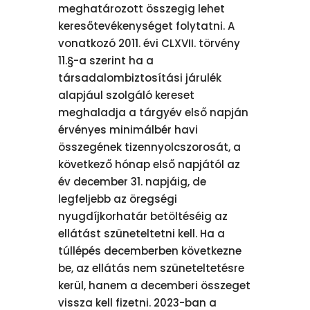
meghatározott összegig lehet
keresőtevékenységet folytatni. A
vonatkozó 2011. évi CLXVII. törvény
11.§-a szerint ha a
társadalombiztosítási járulék
alapjául szolgáló kereset
meghaladja a tárgyév első napján
érvényes minimálbér havi
összegének tizennyolcszorosát, a
következő hónap első napjától az
év december 31. napjáig, de
legfeljebb az öregségi
nyugdíjkorhatár betöltéséig az
ellátást szüneteltetni kell. Ha a
túllépés decemberben következne
be, az ellátás nem szüneteltetésre
kerül, hanem a decemberi összeget
vissza kell fizetni. 2023-ban a