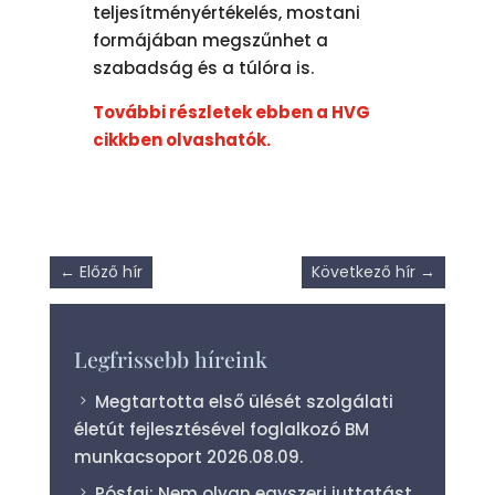
teljesítményértékelés, mostani
formájában megszűnhet a
szabadság és a túlóra is.
További részletek ebben a HVG
cikkben olvashatók.
←
Előző hír
Következő hír
→
Legfrissebb híreink
Megtartotta első ülését szolgálati
életút fejlesztésével foglalkozó BM
munkacsoport
2026.08.09.
Pósfai: Nem olyan egyszeri juttatást