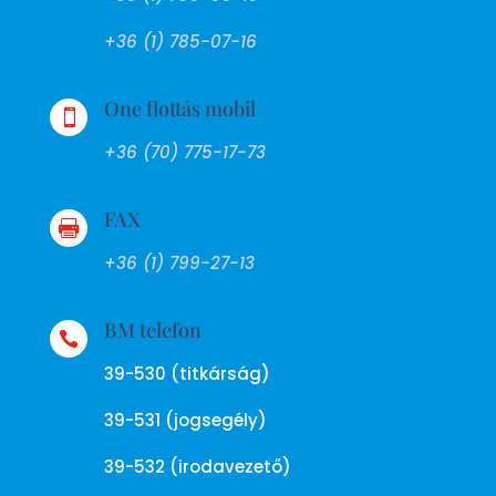
+36 (1) 785-07-16
One flottás mobil

+36 (70) 775-17-73
FAX

+36 (1) 799-27-13
BM telefon

39-530 (titkárság)
39-531 (jogsegély)
39-532 (irodavezető)