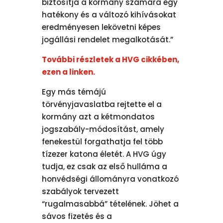
biztosítja a kormány számára egy
hatékony és a változó kihívásokat
eredményesen lekövetni képes
jogállási rendelet megalkotását.”
További részletek a HVG cikkében,
ezen a linken.
Egy más témájú
törvényjavaslatba rejtette el a
kormány azt a kétmondatos
jogszabály-módosítást, amely
fenekestül forgathatja fel több
tízezer katona életét. A HVG úgy
tudja, ez csak az első hulláma a
honvédségi állományra vonatkozó
szabályok tervezett
“rugalmasabbá” tételének. Jöhet a
sávos fizetés és a