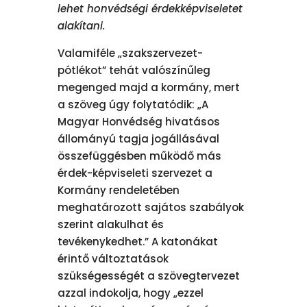
lehet honvédségi érdekképviseletet
alakítani.
Valamiféle „szakszervezet-
pótlékot” tehát valószínűleg
megenged majd a kormány, mert
a szöveg úgy folytatódik: „A
Magyar Honvédség hivatásos
állományú tagja jogállásával
összefüggésben működő más
érdek-képviseleti szervezet a
Kormány rendeletében
meghatározott sajátos szabályok
szerint alakulhat és
tevékenykedhet.” A katonákat
érintő változtatások
szükségességét a szövegtervezet
azzal indokolja, hogy „ezzel