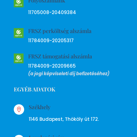
Folyószámlánk
11705008-20409384
FRSZ perköltség alszámla
11784009-20205317
FRSZ támogatási alszámla
11784009-20209665
(a jogi képviseleti díj befizetéséhez)
EGYÉB ADATOK
Székhely

1146 Budapest, Thököly út 172.