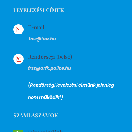
LEVELEZÉSI CÍMEK
E-mail
l
frsz@frsz.hu
Rendőrségi (belső)
l
frsz@orfk.police.hu
(Rendőrségi levelezési címünk jelenleg
nem működik!)
SZÁMLASZÁMOK