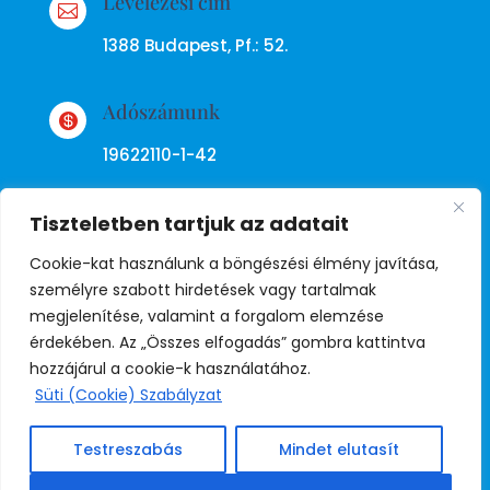
Levelezési cím

1388 Budapest, Pf.: 52.
Adószámunk

19622110-1-42
Tiszteletben tartjuk az adatait
Cookie-kat használunk a böngészési élmény javítása,
személyre szabott hirdetések vagy tartalmak
megjelenítése, valamint a forgalom elemzése
Adatkezelési tájékoztató
érdekében. Az „Összes elfogadás” gombra kattintva
hozzájárul a cookie-k használatához.
Süti (Cookie) Szabályzat
© Copyright Független Rendőr
Szakszervezet
Testreszabás
Mindet elutasít