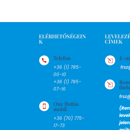
ELÉRHETŐSÉGEIN
LEVELEZÉ
K
CÍMEK
Telefon
E-m

l
+36 (1) 785-
frsz
00-10
Ren
+36 (1) 785-
l
(bel
07-16
frsz
One flottás

(Ren
mobil
leve
+36 (70) 775-
jele
17-73
műkö