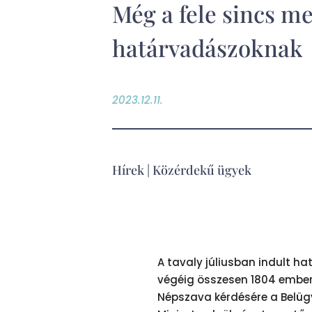
Még a fele sincs m
határvadászoknak
2023.12.11.
Hírek
|
Közérdekű ügyek
A tavaly júliusban indult 
végéig összesen 1804 emberr
Népszava kérdésére a Belüg