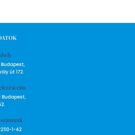
DATOK
khely
6 Budapest,
öly út 172.
elezési cím
8 Budapest,
52.
ószámunk
22110-1-42