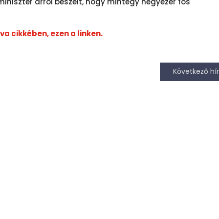
iniszter arról beszélt, hogy mintegy négyezer fős
a cikkében, ezen a linken.
Következő hír