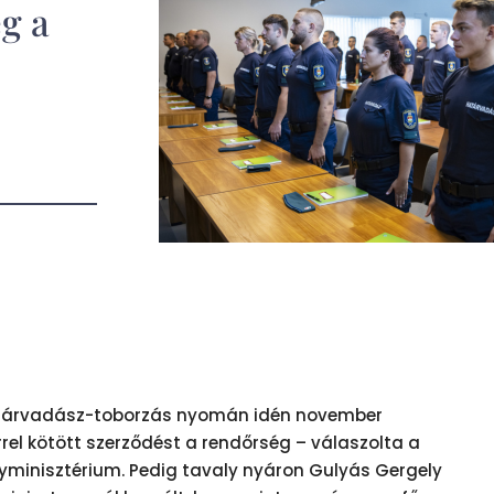
eg a
határvadász-toborzás nyomán idén november
el kötött szerződést a rendőrség – válaszolta a
yminisztérium. Pedig tavaly nyáron Gulyás Gergely