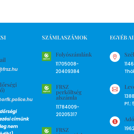
SI
SZÁMLASZÁMOK
EGYÉB A
Folyószámlánk
Szé

ail
11705008-
114
@frsz.hu
20409384
Thök
dőrségi
FRSZ
Lev
ső)

perköltség
138
alszámla
@orfk.police.hu
Pf.: 
11784009-
dőrségi
20205317
Ad
lezési címünk

nleg nem
196
FRSZ
dik!)