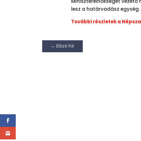
Miniszterelnökséget vezető m
lesz a határvadász egység.
További részletek a Népszav
←
Előző hír