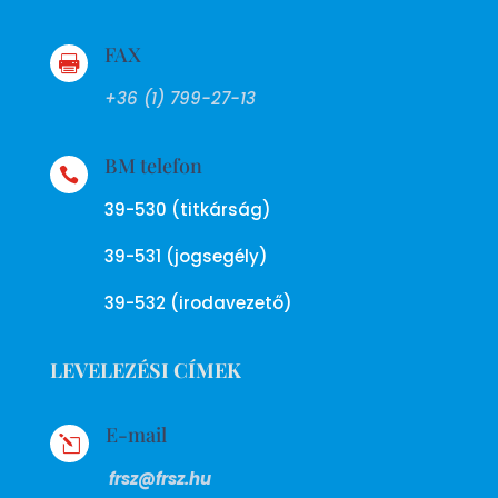
FAX

+36 (1) 799-27-13
BM telefon

39-530 (titkárság)
39-531 (jogsegély)
39-532 (irodavezető)
LEVELEZÉSI CÍMEK
E-mail
l
frsz@frsz.hu