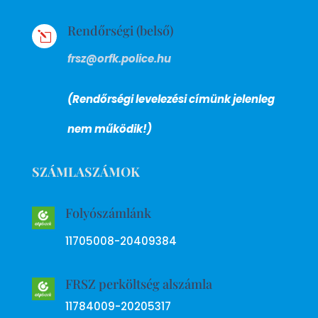
Rendőrségi (belső)
l
frsz@orfk.police.hu
(Rendőrségi levelezési címünk jelenleg
nem működik!)
SZÁMLASZÁMOK
Folyószámlánk
11705008-20409384
FRSZ perköltség alszámla
11784009-20205317