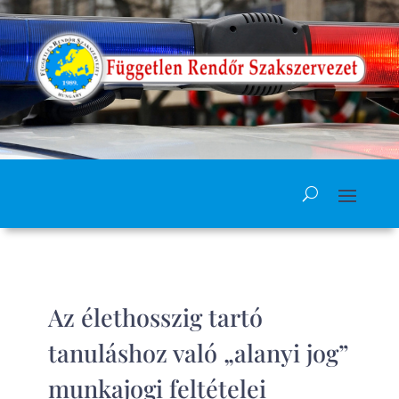
Az élethosszig tartó
tanuláshoz való „alanyi jog”
munkajogi feltételei