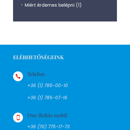
Miért érdemes belépni
(1)
ELÉRHETŐSÉGEINK
Telefon

+36 (1) 785-00-10
+36 (1) 785-07-16
One flottás mobil

+36 (70) 775-17-73