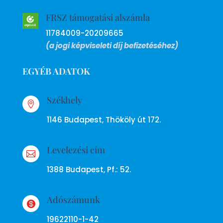
FRSZ támogatási alszámla
11784009-20209665
(a jogi képviseleti díj befizetéséhez)
EGYÉB ADATOK
Székhely

1146 Budapest, Thököly út 172.
Levelezési cím

1388 Budapest, Pf.: 52.
Adószámunk

19622110-1-42