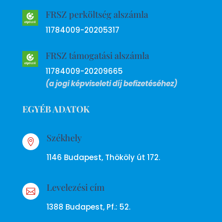
FRSZ perköltség alszámla
11784009-20205317
FRSZ támogatási alszámla
11784009-20209665
(a jogi képviseleti díj befizetéséhez)
EGYÉB ADATOK
Székhely

1146 Budapest, Thököly út 172.
Levelezési cím

1388 Budapest, Pf.: 52.