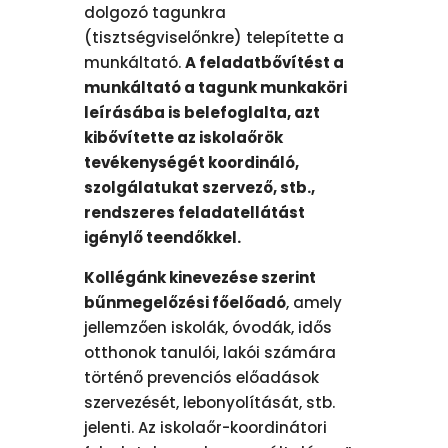
dolgozó tagunkra
(tisztségviselőnkre) telepítette a
munkáltató.
A feladatbővítést a
munkáltató a tagunk munkaköri
leírásába is belefoglalta, azt
kibővítette az iskolaőrök
tevékenységét koordináló,
szolgálatukat szervező, stb.,
rendszeres feladatellátást
igénylő teendőkkel.
Kollégánk kinevezése szerint
bűnmegelőzési főelőadó
, amely
jellemzően iskolák, óvodák, idős
otthonok tanulói, lakói számára
történő prevenciós előadások
szervezését, lebonyolítását, stb.
jelenti. Az iskolaőr-koordinátori