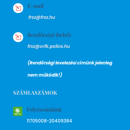
E-mail
l
frsz@frsz.hu
Rendőrségi (belső)
l
frsz@orfk.police.hu
(Rendőrségi levelezési címünk jelenleg
nem működik!)
SZÁMLASZÁMOK
Folyószámlánk
11705008-20409384