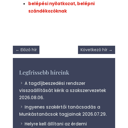
belépési nyilatkozat, belépni
szándékozóknak
←
Előző hír
Következő hír
→
Legfrissebb híreink
A tagdíjbeszedési rendszer
visszaállítását kérik a szakszervezetek
2026.08.06.
Ingyenes szakértői tanácsadás a
Munkástanácsok tagjainak
2026.07.29.
Helyre kell állítani az érdemi