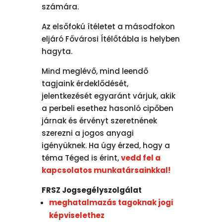
számára.
Az elsőfokú ítéletet a másodfokon
eljáró Fővárosi Ítélőtábla is helyben
hagyta.
Mind meglévő, mind leendő
tagjaink érdeklődését,
jelentkezését egyaránt várjuk, akik
a perbeli esethez hasonló cipőben
járnak és érvényt szeretnének
szerezni a jogos anyagi
igényüknek. Ha úgy érzed, hogy a
téma Téged is érint,
vedd fel a
kapcsolatos munkatársainkkal!
FRSZ Jogsegélyszolgálat
meghatalmazás tagoknak jogi
képviselethez