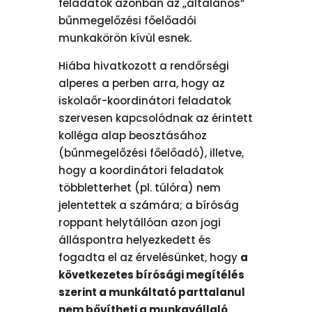
feladatok azonban az „általános”
bűnmegelőzési főelőadói
munkakörön kívül esnek.
Hiába hivatkozott a rendőrségi
alperes a perben arra, hogy az
iskolaőr-koordinátori feladatok
szervesen kapcsolódnak az érintett
kolléga alap beosztásához
(bűnmegelőzési főelőadó), illetve,
hogy a koordinátori feladatok
többletterhet (pl. túlóra) nem
jelentettek a számára; a bíróság
roppant helytállóan azon jogi
álláspontra helyezkedett és
fogadta el az érvelésünket, hogy
a
következetes bírósági megítélés
szerint a munkáltató parttalanul
nem bővítheti a munkavállaló