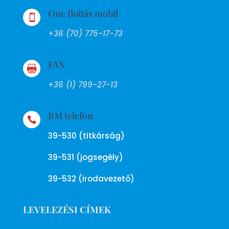
One flottás mobil

+36 (70) 775-17-73
FAX

+36 (1) 799-27-13
BM telefon

39-530 (titkárság)
39-531 (jogsegély)
39-532 (irodavezető)
LEVELEZÉSI CÍMEK