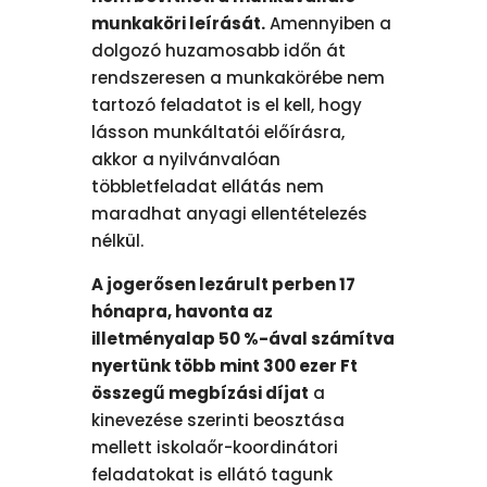
munkaköri leírását.
Amennyiben a
dolgozó huzamosabb időn át
rendszeresen a munkakörébe nem
tartozó feladatot is el kell, hogy
lásson munkáltatói előírásra,
akkor a nyilvánvalóan
többletfeladat ellátás nem
maradhat anyagi ellentételezés
nélkül.
A jogerősen lezárult perben 17
hónapra, havonta az
illetményalap 50 %-ával számítva
nyertünk több mint 300 ezer Ft
összegű megbízási díjat
a
kinevezése szerinti beosztása
mellett iskolaőr-koordinátori
feladatokat is ellátó tagunk