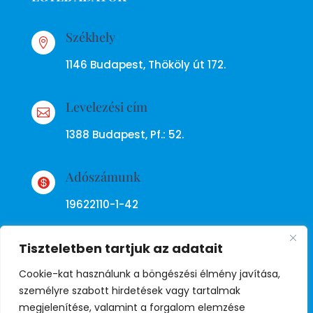
Székhely

1146 Budapest, Thököly út 172.
Levelezési cím

1388 Budapest, Pf.: 52.
Adószámunk

19622110-1-42
Tiszteletben tartjuk az adatait
Cookie-kat használunk a böngészési élmény javítása,
személyre szabott hirdetések vagy tartalmak
megjelenítése, valamint a forgalom elemzése
Adatkezelési tájékoztató