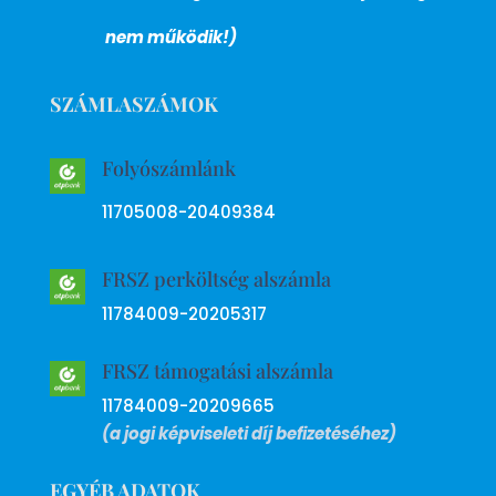
nem működik!)
SZÁMLASZÁMOK
Folyószámlánk
11705008-20409384
FRSZ perköltség alszámla
11784009-20205317
FRSZ támogatási alszámla
11784009-20209665
(a jogi képviseleti díj befizetéséhez)
EGYÉB ADATOK