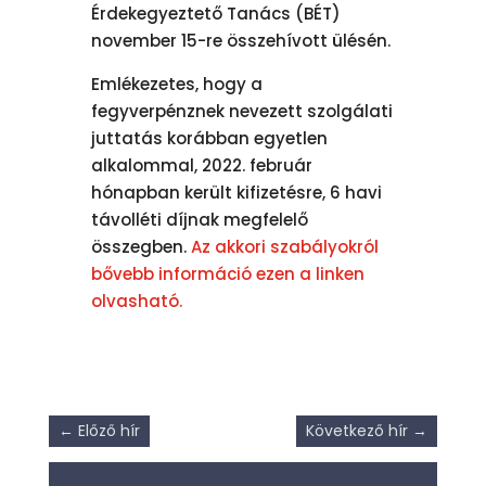
Érdekegyeztető Tanács (BÉT)
november 15-re összehívott ülésén.
Emlékezetes, hogy a
fegyverpénznek nevezett szolgálati
juttatás korábban egyetlen
alkalommal, 2022. február
hónapban került kifizetésre, 6 havi
távolléti díjnak megfelelő
összegben.
Az akkori szabályokról
bővebb információ ezen a linken
olvasható.
←
Előző hír
Következő hír
→