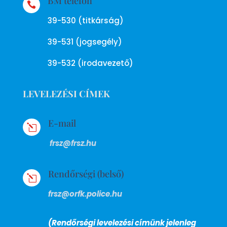
BM telefon

39-530 (titkárság)
39-531 (jogsegély)
39-532 (irodavezető)
LEVELEZÉSI CÍMEK
E-mail
l
frsz@frsz.hu
Rendőrségi (belső)
l
frsz@orfk.police.hu
(Rendőrségi levelezési címünk jelenleg