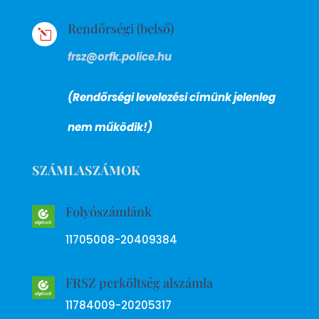
Rendőrségi (belső)
l
frsz@orfk.police.hu
(Rendőrségi levelezési címünk jelenleg
nem működik!)
SZÁMLASZÁMOK
Folyószámlánk
11705008-20409384
FRSZ perköltség alszámla
11784009-20205317