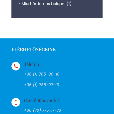
Miért érdemes belépni
(1)
ELÉRHETŐSÉGEINK
Telefon

+36 (1) 785-00-10
+36 (1) 785-07-16
One flottás mobil

+36 (70) 775-17-73