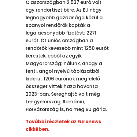
Olaszországban 2 537 euró volt
egy rendőrtiszt bére. Az EU négy
legnagyobb gazdasága közül a
spanyol rendőrök kapták a
legalacsonyabb fizetést: 2271
eurót. Öt uniós országban a
rendőrök kevesebb mint 1250 eurót
kerestek, ebből az egyik
Magyarország: nálunk, ahogy a
fenti, angol nyelvű táblázatból
kiderül, 1206 eurónak megfelelő
összeget vittek haza havonta
2023-ban. Sereghajtó volt még
Lengyelország, Románia,
Horvátország is, no meg Bulgária.
További részletek az Euronews
cikkében.