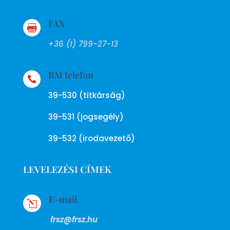
FAX

+36 (1) 799-27-13
BM telefon

39-530 (titkárság)
39-531 (jogsegély)
39-532 (irodavezető)
LEVELEZÉSI CÍMEK
E-mail
l
frsz@frsz.hu