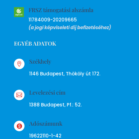
FRSZ támogatási alszámla
11784009-20209665
(a jogi képviseleti díj befizetéséhez)
EGYÉB ADATOK
Székhely

1146 Budapest, Thököly út 172.
Levelezési cím

1388 Budapest, Pf.: 52.
Adószámunk

19622110-1-42