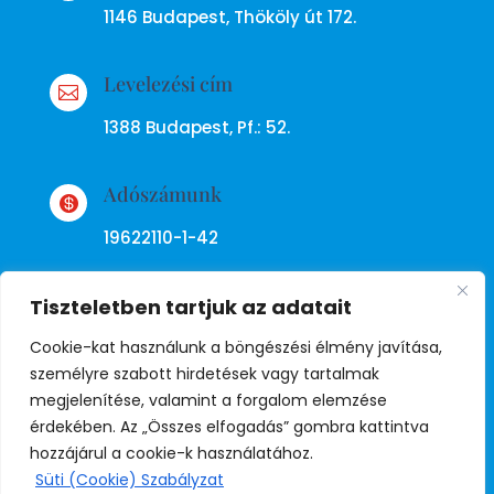
1146 Budapest, Thököly út 172.
Levelezési cím

1388 Budapest, Pf.: 52.
Adószámunk

19622110-1-42
Tiszteletben tartjuk az adatait
Cookie-kat használunk a böngészési élmény javítása,
személyre szabott hirdetések vagy tartalmak
megjelenítése, valamint a forgalom elemzése
Adatkezelési tájékoztató
érdekében. Az „Összes elfogadás” gombra kattintva
hozzájárul a cookie-k használatához.
Süti (Cookie) Szabályzat