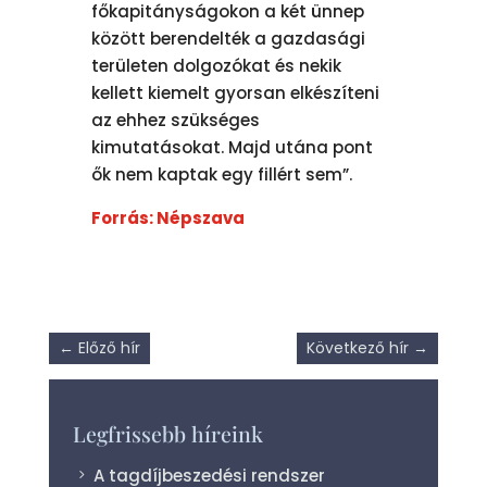
főkapitányságokon a két ünnep
között berendelték a gazdasági
területen dolgozókat és nekik
kellett kiemelt gyorsan elkészíteni
az ehhez szükséges
kimutatásokat. Majd utána pont
ők nem kaptak egy fillért sem”.
Forrás: Népszava
←
Előző hír
Következő hír
→
Legfrissebb híreink
A tagdíjbeszedési rendszer