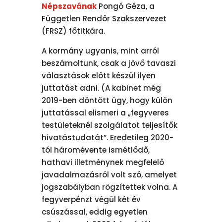
Népszavának
Pongó Géza, a
Független Rendőr Szakszervezet
(FRSZ) főtitkára.
A kormány ugyanis, mint arról
beszámoltunk, csak a jövő tavaszi
választások előtt készül ilyen
juttatást adni. (A kabinet még
2019-ben döntött úgy, hogy külön
juttatással elismeri a „fegyveres
testületeknél szolgálatot teljesítők
hivatástudatát”. Eredetileg 2020-
tól háromévente ismétlődő,
hathavi illetménynek megfelelő
javadalmazásról volt szó, amelyet
jogszabályban rögzítettek volna. A
fegyverpénzt végül két év
csúszással, eddig egyetlen