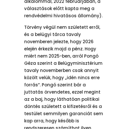
alkalommal, 2022 februárjában, a
választások előtt kapta meg a
rendvédelmi hivatásos állomány).
Törvény végül nem született erről,
és a belügyi tárca tavaly
novemberen jelezte, hogy 2026
elején érkezik majd a pénz. Hogy
miért nem 2025-ben, arról Pongó
Géza szerint a Belügyminisztérium
tavaly novemberben csak annyit
közölt velük, hogy „idén nincs erre
forrás”. Pongó szerint bár a
juttatás örvendetes, ezzel megint
az a baj, hogy láthatóan politikai
döntés született a kifizetésről és a
testület semmilyen garanciát sem
kap arra, hogy később is
rendszeresen számíthat ilyen