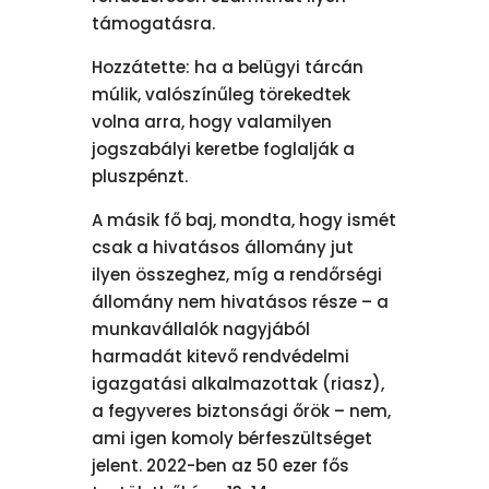
támogatásra.
Hozzátette: ha a belügyi tárcán
múlik, valószínűleg törekedtek
volna arra, hogy valamilyen
jogszabályi keretbe foglalják a
pluszpénzt.
A másik fő baj, mondta, hogy ismét
csak a hivatásos állomány jut
ilyen összeghez, míg a rendőrségi
állomány nem hivatásos része – a
munkavállalók nagyjából
harmadát kitevő rendvédelmi
igazgatási alkalmazottak (riasz),
a fegyveres biztonsági őrök – nem,
ami igen komoly bérfeszültséget
jelent. 2022-ben az 50 ezer fős