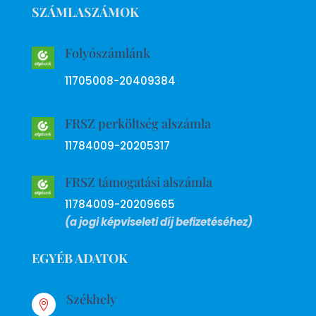
SZÁMLASZÁMOK
Folyószámlánk
11705008-20409384
FRSZ perköltség alszámla
11784009-20205317
FRSZ támogatási alszámla
11784009-20209665
(a jogi képviseleti díj befizetéséhez)
EGYÉB ADATOK
Székhely
