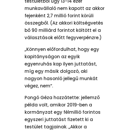
testületből úgy 13-14 ezer
munkavállaló nem kapott az akkor
fejenként 2,7 millió forint körüli
összegből. (Az akkori költségvetés
bő 90 milliárd forintot költött el a
választások előtt fegyverpénzre.)
„Könnyen előfordulhat, hogy egy
kapitányságon az egyik
egyenruhás kap ilyen juttatást,
míg egy másik dolgozó, aki
nagyon hasonló jellegű munkát
végez, nem”.
Pongó Géza hozzátette: jellemző
példa volt, amikor 2019-ben a
kormányzat egy félmillió forintos
egyszeri juttatást fizetett ki a
testület tagjainak. „Akkor a