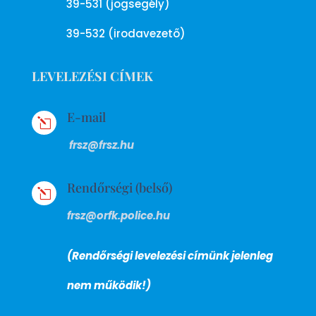
39-531 (jogsegély)
39-532 (irodavezető)
LEVELEZÉSI CÍMEK
E-mail
l
frsz@frsz.hu
Rendőrségi (belső)
l
frsz@orfk.police.hu
(Rendőrségi levelezési címünk jelenleg
nem működik!)