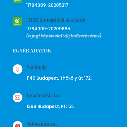
11784009-20205317
FRSZ támogatási alszámla
11784009-20209665
(a jogi képviseleti díj befizetéséhez)
EGYÉB ADATOK
Székhely

1146 Budapest, Thököly út 172.
Levelezési cím

1388 Budapest, Pf.: 52.
Adószámunk
