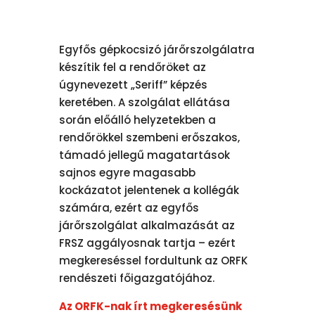
Egyfős gépkocsizó járőrszolgálatra
készítik fel a rendőröket az
úgynevezett „Seriff” képzés
keretében. A szolgálat ellátása
során előálló helyzetekben a
rendőrökkel szembeni erőszakos,
támadó jellegű magatartások
sajnos egyre magasabb
kockázatot jelentenek a kollégák
számára, ezért az egyfős
járőrszolgálat alkalmazását az
FRSZ aggályosnak tartja – ezért
megkereséssel fordultunk az ORFK
rendészeti főigazgatójához.
Az ORFK-nak írt megkeresésünk