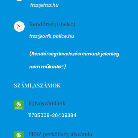
frsz@frsz.hu
Rendőrségi (belső)
l
frsz@orfk.police.hu
(Rendőrségi levelezési címünk jelenleg
nem működik!)
SZÁMLASZÁMOK
Folyószámlánk
11705008-20409384
FRSZ perköltség alszámla