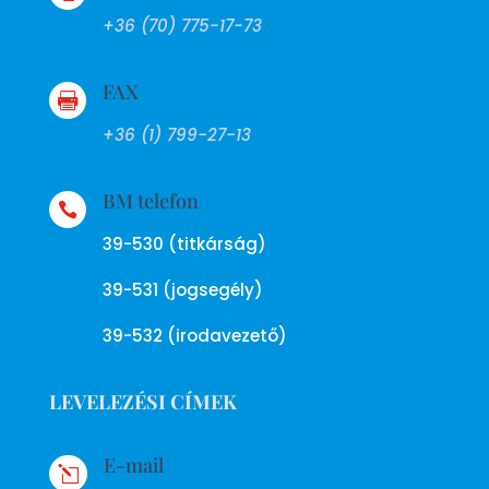
+36 (70) 775-17-73
FAX

+36 (1) 799-27-13
BM telefon

39-530 (titkárság)
39-531 (jogsegély)
39-532 (irodavezető)
LEVELEZÉSI CÍMEK
E-mail
l