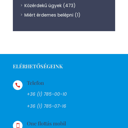
Közérdekű ügyek
(473)
Miért érdemes belépni
(1)
ELÉRHETŐSÉGEINK
Telefon

+36 (1) 785-00-10
+36 (1) 785-07-16
One flottás mobil
