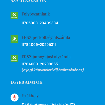
SZÁMLASZÁMOK
Folyószámlánk
11705008-20409384
FRSZ perköltség alszámla
11784009-20205317
FRSZ támogatási alszámla
11784009-20209665
(a jogi képviseleti díj befizetéséhez)
EGYÉB ADATOK
Székhely

1146 Budapest, Thököly út 172.