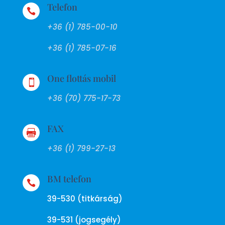
Telefon

+36 (1) 785-00-10
+36 (1) 785-07-16
One flottás mobil

+36 (70) 775-17-73
FAX

+36 (1) 799-27-13
BM telefon

39-530 (titkárság)
39-531 (jogsegély)