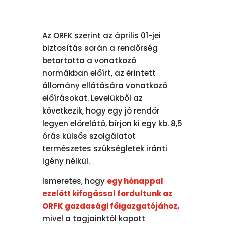
Az ORFK szerint az április 01-jei
biztosítás során a rendőrség
betartotta a vonatkozó
normákban előírt, az érintett
állomány ellátására vonatkozó
előírásokat. Levelükből az
következik, hogy egy jó rendőr
legyen előrelátó, bírjon ki egy kb. 8,5
órás külsős szolgálatot
természetes szükségletek iránti
igény nélkül.
Ismeretes, hogy
egy hónappal
ezelőtt kifogással fordultunk az
ORFK gazdasági főigazgatójához,
mivel a tagjainktól kapott