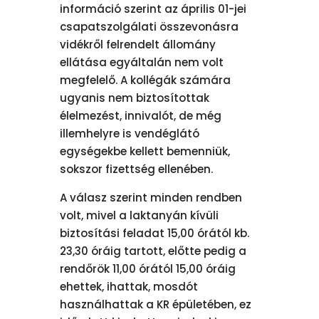
információ szerint az április 01-jei
csapatszolgálati összevonásra
vidékről felrendelt állomány
ellátása egyáltalán nem volt
megfelelő. A kollégák számára
ugyanis nem biztosítottak
élelmezést, innivalót, de még
illemhelyre is vendéglátó
egységekbe kellett bemenniük,
sokszor fizettség ellenében.
A válasz szerint minden rendben
volt, mivel a laktanyán kívüli
biztosítási feladat 15,00 órától kb.
23,30 óráig tartott, előtte pedig a
rendőrök 11,00 órától 15,00 óráig
ehettek, ihattak, mosdót
használhattak a KR épületében, ez