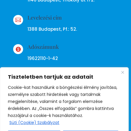
Levelezési cím

1388 Budapest, Pf.: 52.
Adószámunk

19622110-1-42
Tiszteletben tartjuk az adatait
Cookie-kat használunk a böngészési élmény javítása,
személyre szabott hirdetések vagy tartalmak
megjelenítése, valamint a forgalom elemzése
Adatkezelési tájékoztató
érdekében. Az „Összes elfogadás” gombra kattintva
hozzájárul a cookie-k használatához.
Süti (Cookie) Szabályzat
© Copyright Független Rendőr