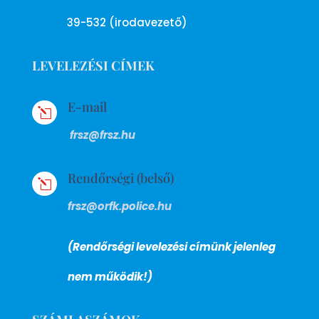
39-532 (irodavezető)
LEVELEZÉSI CÍMEK
E-mail
l
frsz@frsz.hu
Rendőrségi (belső)
l
frsz@orfk.police.hu
(Rendőrségi levelezési címünk jelenleg
nem működik!)