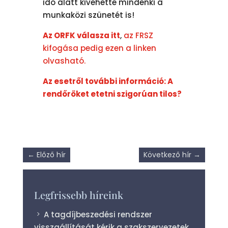
idő alatt kivehette mindenki a
munkaközi szünetét is!
Az ORFK válasza itt
,
az FRSZ
kifogása pedig ezen a linken
olvasható.
Az esetről további információ: A
rendőröket etetni szigorúan tilos?
←
Előző hír
Következő hír
→
Legfrissebb híreink
A tagdíjbeszedési rendszer
visszaállítását kérik a szakszervezetek