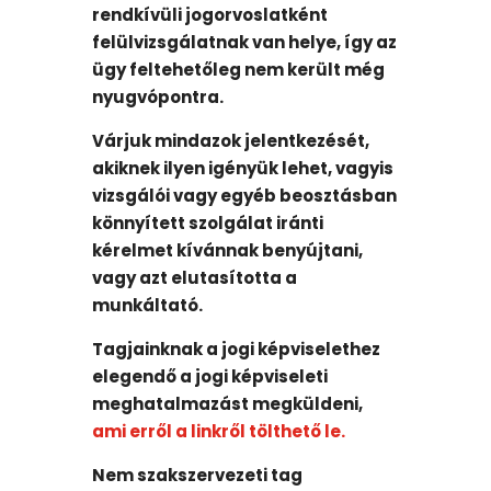
rendkívüli jogorvoslatként
felülvizsgálatnak van helye, így az
ügy feltehetőleg nem került még
nyugvópontra.
Várjuk mindazok jelentkezését,
akiknek ilyen igényük lehet, vagyis
vizsgálói vagy egyéb beosztásban
könnyített szolgálat iránti
kérelmet kívánnak benyújtani,
vagy azt elutasította a
munkáltató.
Tagjainknak a jogi képviselethez
elegendő a jogi képviseleti
meghatalmazást megküldeni,
ami erről a linkről tölthető le.
Nem szakszervezeti tag