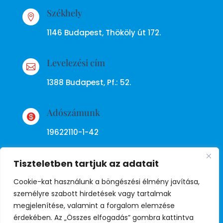
Székhely

1146 Budapest, Thököly út 172.
Levelezési cím

1388 Budapest, Pf.: 52.
Adószámunk

19622110-1-42
Tiszteletben tartjuk az adatait
Cookie-kat használunk a böngészési élmény javítása,
személyre szabott hirdetések vagy tartalmak
megjelenítése, valamint a forgalom elemzése
Adatkezelési tájékoztató
érdekében. Az „Összes elfogadás” gombra kattintva