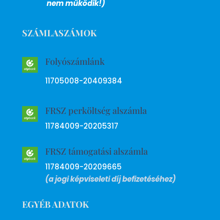
nem működik!)
SZÁMLASZÁMOK
Folyószámlánk
11705008-20409384
FRSZ perköltség alszámla
11784009-20205317
FRSZ támogatási alszámla
11784009-20209665
(a jogi képviseleti díj befizetéséhez)
EGYÉB ADATOK