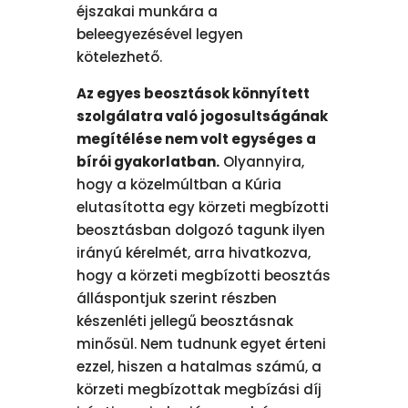
éjszakai munkára a
beleegyezésével legyen
kötelezhető.
Az egyes beosztások könnyített
szolgálatra való jogosultságának
megítélése nem volt egységes a
bírói gyakorlatban.
Olyannyira,
hogy a közelmúltban a Kúria
elutasította egy körzeti megbízotti
beosztásban dolgozó tagunk ilyen
irányú kérelmét, arra hivatkozva,
hogy a körzeti megbízotti beosztás
álláspontjuk szerint részben
készenléti jellegű beosztásnak
minősül. Nem tudnunk egyet érteni
ezzel, hiszen a hatalmas számú, a
körzeti megbízottak megbízási díj