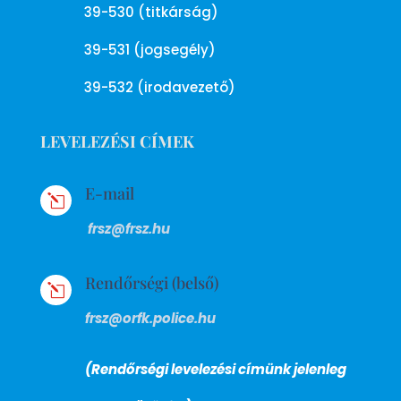
39-530 (titkárság)
39-531 (jogsegély)
39-532 (irodavezető)
LEVELEZÉSI CÍMEK
E-mail
l
frsz@frsz.hu
Rendőrségi (belső)
l
frsz@orfk.police.hu
(Rendőrségi levelezési címünk jelenleg