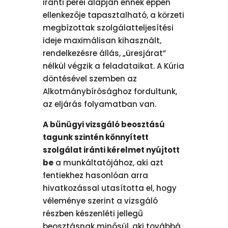
iránti perei alapján ennek éppen
ellenkezője tapasztalható, a körzeti
megbízottak szolgálatteljesítési
ideje maximálisan kihasznált,
rendelkezésre állás, „üresjárat”
nélkül végzik a feladataikat. A Kúria
döntésével szemben az
Alkotmánybírósághoz fordultunk,
az eljárás folyamatban van.
A bűnügyi vizsgáló beosztású
tagunk szintén könnyített
szolgálat iránti kérelmet nyújtott
be
a munkáltatójához, aki azt
fentiekhez hasonlóan arra
hivatkozással utasította el, hogy
véleménye szerint a vizsgáló
részben készenléti jellegű
beosztásnak minősül, aki továbbá