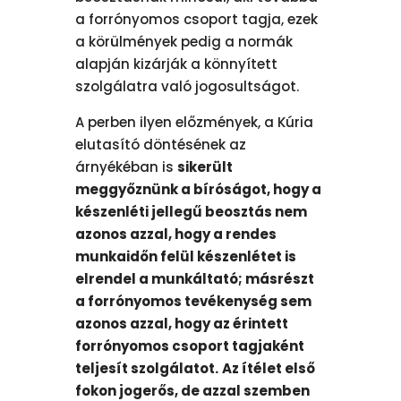
a forrónyomos csoport tagja, ezek
a körülmények pedig a normák
alapján kizárják a könnyített
szolgálatra való jogosultságot.
A perben ilyen előzmények, a Kúria
elutasító döntésének az
árnyékéban is
sikerült
meggyőznünk a bíróságot, hogy a
készenléti jellegű beosztás nem
azonos azzal, hogy a rendes
munkaidőn felül készenlétet is
elrendel a munkáltató; másrészt
a forrónyomos tevékenység sem
azonos azzal, hogy az érintett
forrónyomos csoport tagjaként
teljesít szolgálatot.
Az ítélet első
fokon jogerős, de azzal szemben