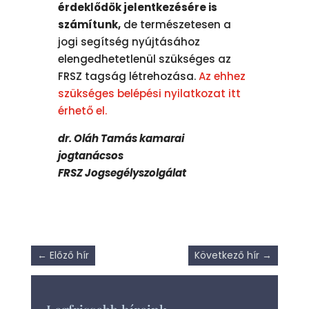
érdeklődök jelentkezésére is
számítunk,
de természetesen a
jogi segítség nyújtásához
elengedhetetlenül szükséges az
FRSZ tagság létrehozása.
Az ehhez
szükséges belépési nyilatkozat itt
érhető el.
dr. Oláh Tamás kamarai
jogtanácsos
FRSZ Jogsegélyszolgálat
←
Előző hír
Következő hír
→