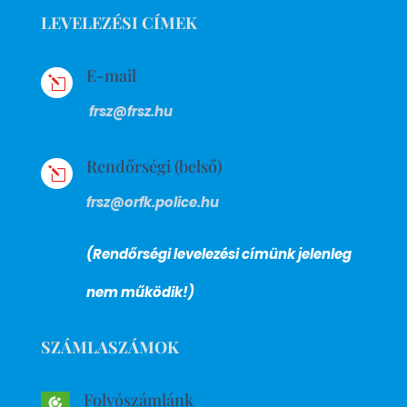
LEVELEZÉSI CÍMEK
E-mail
l
frsz@frsz.hu
Rendőrségi (belső)
l
frsz@orfk.police.hu
(Rendőrségi levelezési címünk jelenleg
nem működik!)
SZÁMLASZÁMOK
Folyószámlánk