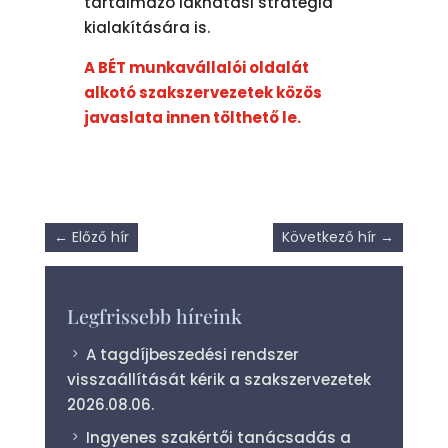
tartalmazó lakhatási stratégia
kialakítására is.
A BÉT munkavállalói oldalát
alkotó szakszervezetek közös
javaslata innen tölthető le.
←
Előző hír
Következő hír
→
Legfrissebb híreink
A tagdíjbeszedési rendszer
visszaállítását kérik a szakszervezetek
2026.08.06.
Ingyenes szakértői tanácsadás a