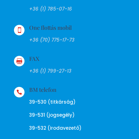
+36 (1) 785-07-16
One flottás mobil

+36 (70) 775-17-73
FAX

+36 (1) 799-27-13
BM telefon

39-530 (titkárság)
39-531 (jogsegély)
39-532 (irodavezető)