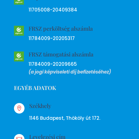
11705008-20409384
FRSZ perköltség alszámla
11784009-20205317
FRSZ támogatási alszámla
11784009-20209665
(a jogi képviseleti díj befizetéséhez)
EGYÉB ADATOK
Székhely

1146 Budapest, Thököly út 172.
Levelezési cím