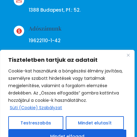

1388 Budapest, Pf.: 52.
Adószámunk

19622110-1-42
Tiszteletben tartjuk az adatait
Cookie-kat használunk a böngészési élmény javítása,
személyre szabott hirdetések vagy tartalmak
megjelenítése, valamint a forgalom elemzése
Adatkezelési tájékoztató
érdekében. Az „Összes elfogadás” gombra kattintva
hozzájárul a cookie-k használatához.
Süti (Cookie) Szabályzat
© Copyright Független Rendőr
Szakszervezet
Testreszabás
Mindet elutasít
Weboldal:
Juda
Mindet elfogad