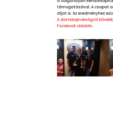
a Salgótarjáni Rendőrkapitá
támogatásával. A csapat a 9
díjat is. Az eredményhez ezú
A dartsbajnokságról bővebb
Facebook oldalán.