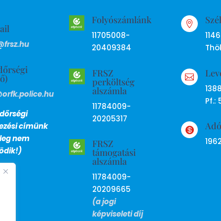
Folyószámlánk
Szé

ail
11705008-
114
@frsz.hu
20409384
Thök
dőrségi
FRSZ
Lev
ső)

perköltség
138
alszámla
@orfk.police.hu
Pf.: 
11784009-
dőrségi
20205317
Ad
lezési címünk

nleg nem
196
FRSZ
dik!)
támogatási
alszámla
11784009-
20209665
(a jogi
képviseleti díj