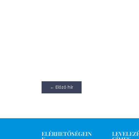
←
Előző hír
ELÉRHETŐSÉGEIN
LEVELEZÉ