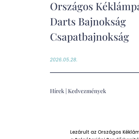
Országos Kéklámp
Darts Bajnokság
Csapatbajnokság
2026.05.28.
Hírek
|
Kedvezmények
Lezárult az Országos Kékl