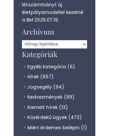
létszámhiányt új
életpályamodellel kezelné
a BM
2026.07.19.
Archívum
Archívum
Kategóriák
Egyéb kategória
(6)
Hírek
(657)
Jogsegély
(94)
Kedvezmények
(99)
Kiemelt hírek
(13)
Közérdekű ügyek
(472)
Miért érdemes belépni
(1)