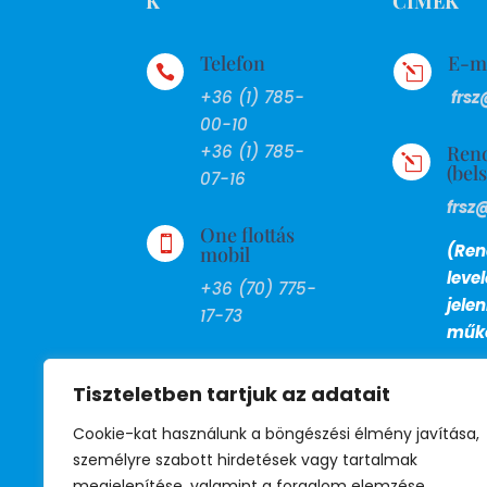
K
CÍMEK
Telefon
E-m

l
+36 (1) 785-
frsz
00-10
Ren
+36 (1) 785-
l
(bel
07-16
frsz
One flottás

(Ren
mobil
leve
+36 (70) 775-
jele
17-73
műkö
FAX

Tiszteletben tartjuk az adatait
+36 (1) 799-
27-13
Cookie-kat használunk a böngészési élmény javítása,
személyre szabott hirdetések vagy tartalmak
megjelenítése, valamint a forgalom elemzése