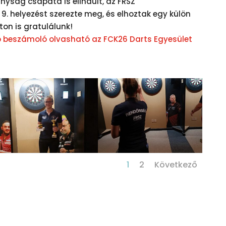
nyság csapata is elindult, az FRSZ
. helyezést szerezte meg, és elhoztak egy külön
ton is gratulálunk!
 beszámoló olvasható az FCK26 Darts Egyesület
1
2
Következő