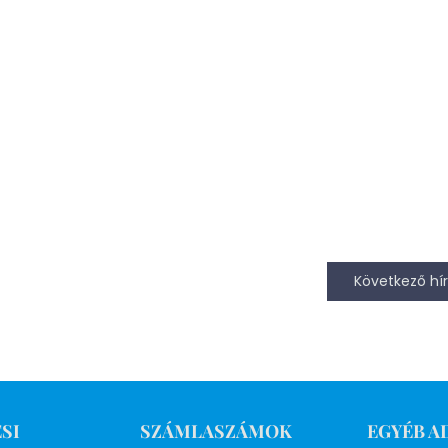
Következő hír
SI
SZÁMLASZÁMOK
EGYÉB A