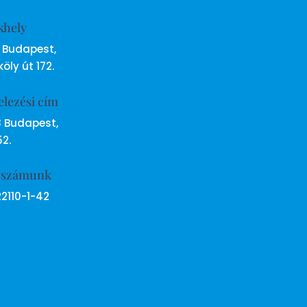
khely
6 Budapest,
öly út 172.
elezési cím
8 Budapest,
52.
ószámunk
22110-1-42