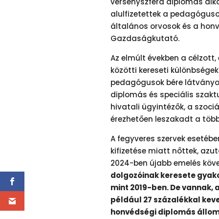
versenyszféra diplomás alka
alulfizetettek a pedagóguso
általános orvosok és a hon
Gazdaságkutató.
Az elmúlt években a célzott
közötti kereseti különbségek
pedagógusok bére látványos 
diplomás és speciális szakt
hivatali ügyintézők, a szociá
érezhetően leszakadt a több
A fegyveres szervek esetébe
kifizetése miatt nőttek, az
2024-ben újabb emelés követk
dolgozóinak keresete gyakor
mint 2019-ben. De vannak, 
például 27 százalékkal keve
honvédségi diplomás állomá