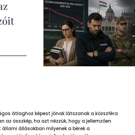
az
zóit
ágos átlaghoz képest jónak látszanak a közszféra
n az összkép, ha azt nézzük, hogy a jellemzően
 állami állásokban milyenek a bérek a