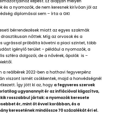
lmazottjaihoz képest. Ez alapján mélyen
k és a nyomozók, de nem keresnek kirívóan jól az
védség diplomásai sem – írta a GKI
, eseti bérrendezések miatt az egyes szakmák
 drasztikusan nőttek. Míg az orvosok és a
ugrással próbálta követni a piaci szintet, több
udást igénylő terület – például a nyomozók, a
lis szféra dolgozói, de a nővérek, ápolók is –
iektől.
n a reálbérek 2022-ben a hathavi fegyverpénz
után viszont ismét csökkentek, majd a honvédségnél
ezett. Így jött ki az, hogy
a fegyveres szervek
latilag ugyanannyit ér az inflációval kiigazítva,
akik rosszabbul jártak: a nyomozók keresete
sebbet ér, mint öt évvel korábban, és a
ny keresetének mindössze 70 százalékát éri el.