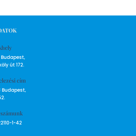
DATOK
khely
6 Budapest,
öly út 172.
elezési cím
8 Budapest,
52.
ószámunk
22110-1-42