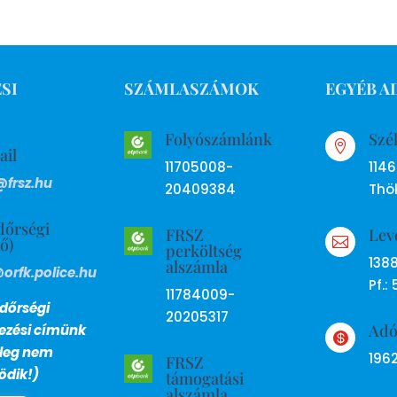
SI
SZÁMLASZÁMOK
EGYÉB A
Folyószámlánk
Szé

ail
11705008-
114
@frsz.hu
20409384
Thök
dőrségi
FRSZ
Lev
ső)

perköltség
138
alszámla
@orfk.police.hu
Pf.: 
11784009-
dőrségi
20205317
Ad
lezési címünk

nleg nem
196
FRSZ
dik!)
támogatási
alszámla