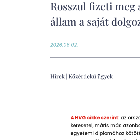
Rosszul fizeti meg 
állam a saját dolgo
2026.06.02.
Hírek
|
Közérdekű ügyek
A HVG cikke szerint:
az orsz
keresetei, máris más azonba
egyetemi diplomához kötött