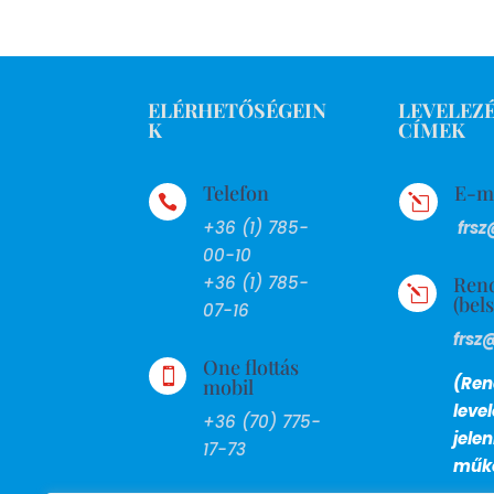
ELÉRHETŐSÉGEIN
LEVELEZÉ
K
CÍMEK
Telefon
E-m

l
+36 (1) 785-
frsz
00-10
Ren
+36 (1) 785-
l
(bel
07-16
frsz
One flottás

(Ren
mobil
leve
+36 (70) 775-
jele
17-73
műkö