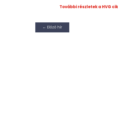
További részletek a HVG ci
←
Előző hír