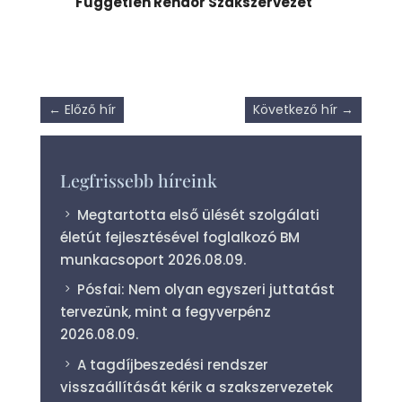
Független Rendőr Szakszervezet
←
Előző hír
Következő hír
→
Legfrissebb híreink
Megtartotta első ülését szolgálati
életút fejlesztésével foglalkozó BM
munkacsoport
2026.08.09.
Pósfai: Nem olyan egyszeri juttatást
tervezünk, mint a fegyverpénz
2026.08.09.
A tagdíjbeszedési rendszer
visszaállítását kérik a szakszervezetek