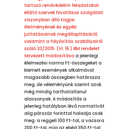
tartozó rendvédelmi feladatokat
ellátó szervek hivatásos szolgálati
viszonyban álló tagjai
illetményének és egyéb
juttatásainak megállapításáról,
valamint a folyósítás szabályairól
szóló 33/2015. (VI. 16.) BM rendelet
tervezett módosítása
a jelenlegi
élelmezési norma Ft-összegeket a
kiemelt események alkalmával
magasabb összegben határozza
meg, de véleményünk szerint azok
még mindig tarthatatlanul
alacsonyak. A módosítás a
jelenleg hatályban lévő normatívát
alig párszáz forinttal haladja csak
meg: a reggeli 100 Ft-tal, a vacsora
200 Ft-tal, míg az ebéd 350 Ft-tal