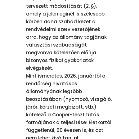
tervezett módosítását (2. §),
amely a jelenleginél is szélesebb
körben adna szabad kezet a
rendvédelmi szerv vezetőjének
arra, hogy az állomány tagjának
választási szabadságát
megvonva kötelezően előírja
bizonyos fizikai gyakorlatok
elvégzését.
Mint ismeretes, 2026. januártól a
rendőrség hivatásos
állományának legtöbb
beosztásában (nyomozó, vizsgáló,
járőr, körzeti megbízott, stb.)
kötelező a Cooper-teszt futás
formájának a teljesítése! Életkortól
függetlenül, 60 évesen is, és azt
nem lehet kiváltani pl.