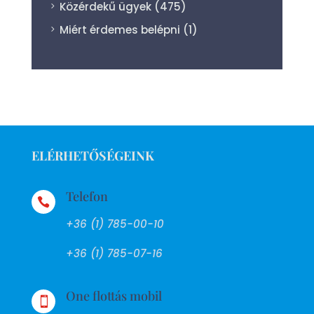
Közérdekű ügyek
(475)
Miért érdemes belépni
(1)
ELÉRHETŐSÉGEINK
Telefon

+36 (1) 785-00-10
+36 (1) 785-07-16
One flottás mobil
