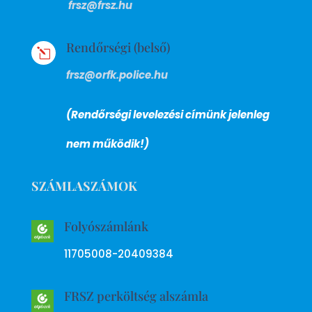
frsz@frsz.hu
Rendőrségi (belső)
l
frsz@orfk.police.hu
(Rendőrségi levelezési címünk jelenleg
nem működik!)
SZÁMLASZÁMOK
Folyószámlánk
11705008-20409384
FRSZ perköltség alszámla