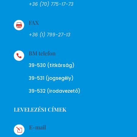
+36 (70) 775-17-73
FAX

+36 (1) 799-27-13
BM telefon

39-530 (titkárság)
39-531 (jogsegély)
39-532 (irodavezető)
LEVELEZÉSI CÍMEK
E-mail
l