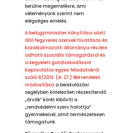
kerülne megemelésre, ami
véleményünk szerint nem
elégséges emelés.
A belügyminiszter irányítása alatt
álló fegyveres szervek hivatásos és
közalkalmazotti állománya részére
adható szociális támogatásról és
a kegyeleti gondoskodással
kapcsolatos egyes feladatokról
szóló 6/2013. (III. 27.) BM rendelet
módosítása
a beiskolázási
segélyben kötelezően részesítendő
„árvák” körét kibővíti a
„rendvédelmi szerv halottja”
gyermekeivel, amit természetesen
támogatunk.