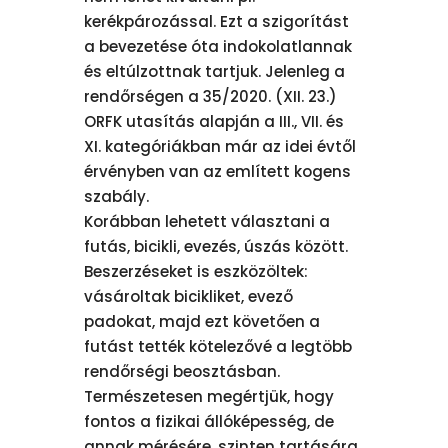
kerékpározással. Ezt a szigorítást
a bevezetése óta indokolatlannak
és eltúlzottnak tartjuk. Jelenleg a
rendőrségen a 35/2020. (XII. 23.)
ORFK utasítás alapján a III., VII. és
XI. kategóriákban már az idei évtől
érvényben van az említett kogens
szabály.
Korábban lehetett választani a
futás, bicikli, evezés, úszás között.
Beszerzéseket is eszközöltek:
vásároltak bicikliket, evező
padokat, majd ezt követően a
futást tették kötelezővé a legtöbb
rendőrségi beosztásban.
Természetesen megértjük, hogy
fontos a fizikai állóképesség, de
annak mérésére, szinten tartására