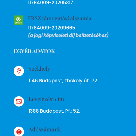
11784009-20205317
FRSZ támogatási alszámla
11784009-20209665
(a jogi képviseleti díj befizetéséhez)
EGYÉB ADATOK
Székhely

1146 Budapest, Thököly út 172.
Levelezési cím

1388 Budapest, Pf.: 52.
Adószámunk
