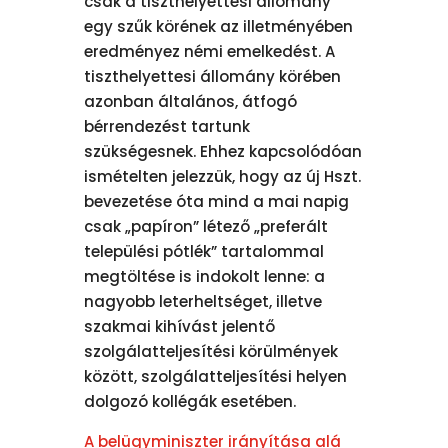
csak a tiszthelyettesi állomány
egy szűk körének az illetményében
eredményez némi emelkedést. A
tiszthelyettesi állomány körében
azonban általános, átfogó
bérrendezést tartunk
szükségesnek. Ehhez kapcsolódóan
ismételten jelezzük, hogy az új Hszt.
bevezetése óta mind a mai napig
csak „papíron” létező „preferált
települési pótlék” tartalommal
megtöltése is indokolt lenne: a
nagyobb leterheltséget, illetve
szakmai kihívást jelentő
szolgálatteljesítési körülmények
között, szolgálatteljesítési helyen
dolgozó kollégák esetében.
A belügyminiszter irányítása alá