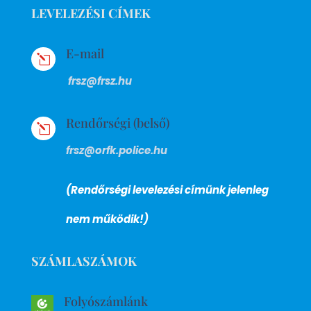
LEVELEZÉSI CÍMEK
E-mail
l
frsz@frsz.hu
Rendőrségi (belső)
l
frsz@orfk.police.hu
(Rendőrségi levelezési címünk jelenleg
nem működik!)
SZÁMLASZÁMOK
Folyószámlánk