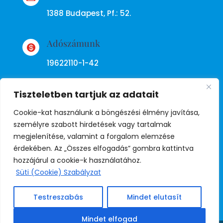
1388 Budapest, Pf.: 52.
Adószámunk

19622110-1-42
Tiszteletben tartjuk az adatait
Cookie-kat használunk a böngészési élmény javítása,
személyre szabott hirdetések vagy tartalmak
megjelenítése, valamint a forgalom elemzése
Adatkezelési tájékoztató
érdekében. Az „Összes elfogadás” gombra kattintva
hozzájárul a cookie-k használatához.
Süti (Cookie) Szabályzat
© Copyright Független Rendőr
Szakszervezet
Testreszabás
Mindet elutasít
Mindet elfogad
Weboldal:
Juda