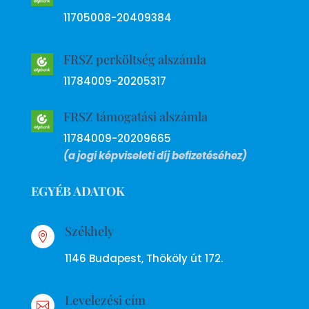
11705008-20409384
FRSZ perköltség alszámla
11784009-20205317
FRSZ támogatási alszámla
11784009-20209665
(a jogi képviseleti díj befizetéséhez)
EGYÉB ADATOK
Székhely

1146 Budapest, Thököly út 172.
Levelezési cím
