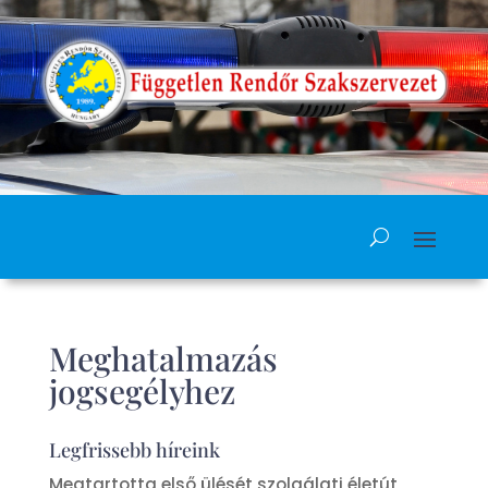
Meghatalmazás
jogsegélyhez
Legfrissebb híreink
Megtartotta első ülését szolgálati életút