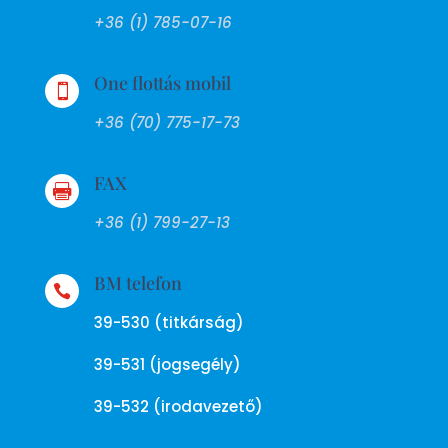
+36 (1) 785-07-16
One flottás mobil

+36 (70) 775-17-73
FAX

+36 (1) 799-27-13
BM telefon

39-530 (titkárság)
39-531 (jogsegély)
39-532 (irodavezető)