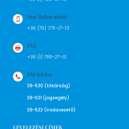
One flottás mobil

+36 (70) 775-17-73
FAX

+36 (1) 799-27-13
BM telefon

39-530 (titkárság)
39-531 (jogsegély)
39-532 (irodavezető)
LEVELEZÉSI CÍMEK