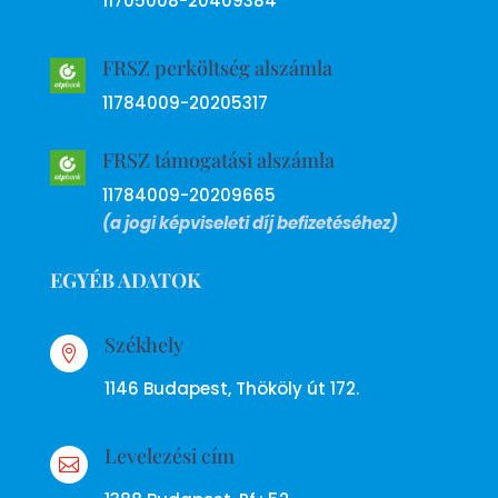
11705008-20409384
FRSZ perköltség alszámla
11784009-20205317
FRSZ támogatási alszámla
11784009-20209665
(a jogi képviseleti díj befizetéséhez)
EGYÉB ADATOK
Székhely

1146 Budapest, Thököly út 172.
Levelezési cím
