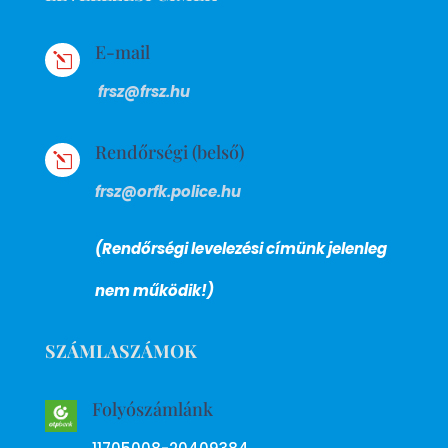
E-mail
l
frsz@frsz.hu
Rendőrségi (belső)
l
frsz@orfk.police.hu
(Rendőrségi levelezési címünk jelenleg
nem működik!)
SZÁMLASZÁMOK
Folyószámlánk