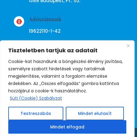
1388 Budapest, Pf.: 52.
Adószámunk

19622110-1-42
Tiszteletben tartjuk az adatait
Cookie-kat használunk a böngészési élmény javítása,
személyre szabott hirdetések vagy tartalmak
megjelenítése, valamint a forgalom elemzése
Adatkezelési tájékoztató
érdekében. Az „Összes elfogadás” gombra kattintva
hozzájárul a cookie-k használatához.
Süti (Cookie) Szabályzat
© Copyright Független Rendőr
Szakszervezet
Testreszabás
Mindet elutasít
Mindet elfogad
Weboldal:
Juda
Share This