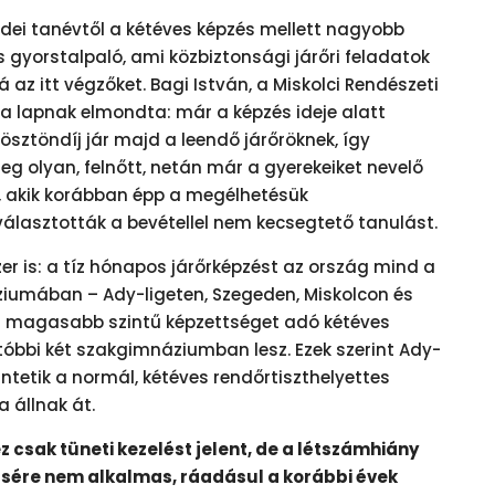
idei tanévtől a kétéves képzés mellett nagyobb
 gyorstalpaló, ami közbiztonsági járőri feladatok
 az itt végzőket. Bagi István, a Miskolci Rendészeti
 lapnak elmondta: már a képzés ideje alatt
 ösztöndíj jár majd a leendő járőröknek, így
eg olyan, felnőtt, netán már a gyerekeiket nevelő
ek, akik korábban épp a megélhetésük
álasztották a bevétellel nem kecsegtető tanulást.
er is: a tíz hónapos járőrképzést az ország mind a
iumában – Ady-ligeten, Szegeden, Miskolcon és
 a magasabb szintű képzettséget adó kétéves
óbbi két szakgimnáziumban lesz. Ezek szerint Ady-
tetik a normál, kétéves rendőrtiszthelyettes
a állnak át.
z csak tüneti kezelést jelent, de a létszámhiány
sére nem alkalmas, ráadásul a korábbi évek