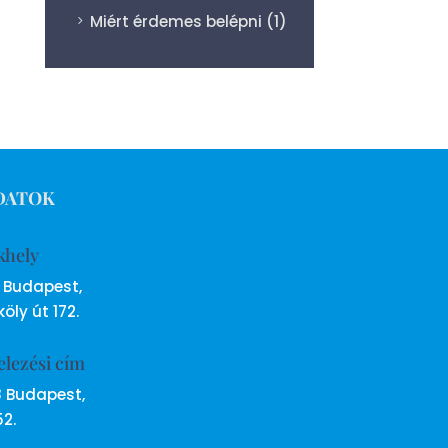
Miért érdemes belépni
(1)
DATOK
khely
6 Budapest,
öly út 172.
elezési cím
8 Budapest,
52.