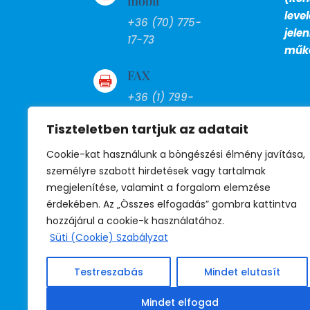
mobil
leve
+36 (70) 775-
jele
17-73
műkö
FAX

+36 (1) 799-
27-13
Tiszteletben tartjuk az adatait
BM telefon
Cookie-kat használunk a böngészési élmény javítása,

személyre szabott hirdetések vagy tartalmak
39-530
megjelenítése, valamint a forgalom elemzése
(titkárság)
érdekében. Az „Összes elfogadás” gombra kattintva
39-531
hozzájárul a cookie-k használatához.
(jogsegély)
Süti (Cookie) Szabályzat
39-532
(irodavezető)
Testreszabás
Mindet elutasít
Mindet elfogad