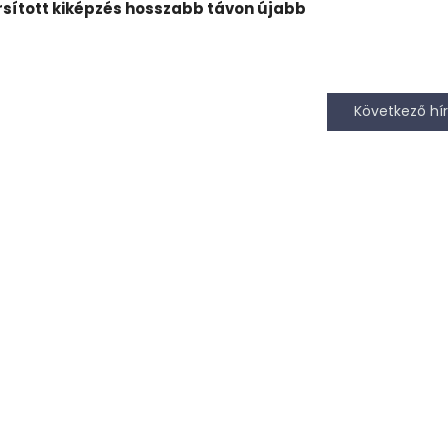
orsított kiképzés hosszabb távon újabb
Következő hír