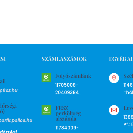
SI
SZÁMLASZÁMOK
EGYÉB A
Folyószámlánk
Szé

ail
11705008-
114
@frsz.hu
20409384
Thök
dőrségi
FRSZ
Lev
ső)

perköltség
138
alszámla
@orfk.police.hu
Pf.: 
11784009-
dőrségi