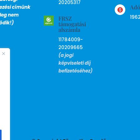
20205317
Ad
lezési címünk

nleg nem
196
FRSZ
dik!)
támogatási
alszámla
11784009-
20209665
(a jogi
képviseleti díj
befizetéséhez)