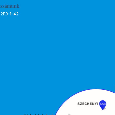
ószámunk
22110-1-42