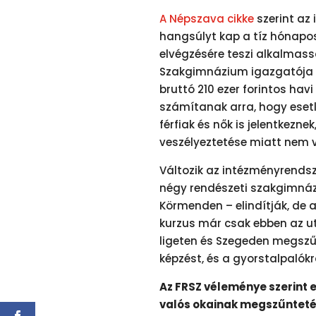
A Népszava cikke
szerint az 
hangsúlyt kap a tíz hónapos
elvégzésére teszi alkalmassá
Szakgimnázium igazgatója a
bruttó 210 ezer forintos havi
számítanak arra, hogy esetl
férfiak és nők is jelentkezn
veszélyeztetése miatt nem v
Változik az intézményrendsz
négy rendészeti szakgimnáz
Körmenden – elindítják, de
kurzus már csak ebben az ut
ligeten és Szegeden megszűn
képzést, és a gyorstalpalókr
Az FRSZ véleménye szerint e
valós okainak megszűnteté