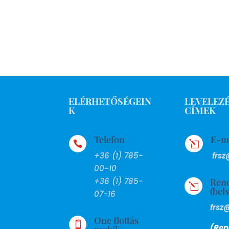
ELÉRHETŐSÉGEIN
LEVELEZÉ
K
CÍMEK
Telefon
E-m

l
+36 (1) 785-
frsz
00-10
Ren
+36 (1) 785-
l
(bel
07-16
frsz
One flottás

(Ren