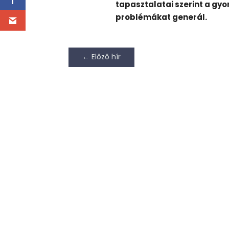
tapasztalatai szerint a gy
problémákat generál.
←
Előző hír