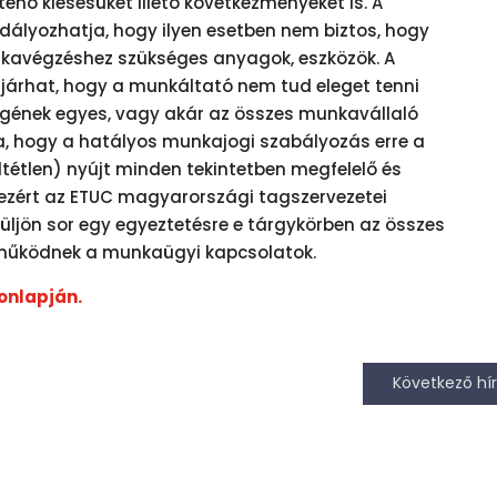
énő kiesésüket illető következményeket is. A
lyozhatja, hogy ilyen esetben nem biztos, hogy
nkavégzéshez szükséges anyagok, eszközök. A
l járhat, hogy a munkáltató nem tud eleget tenni
égének egyes, vagy akár az összes munkavállaló
rra, hogy a hatályos munkajogi szabályozás erre a
tétlen) nyújt minden tekintetben megfelelő és
t, ezért az ETUC magyarországi tagszervezetei
rüljön sor egy egyeztetésre e tárgykörben az összes
 működnek a munkaügyi kapcsolatok.
onlapján.
Következő hír