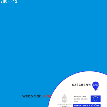
22110-1-42
Weboldal:
Juda