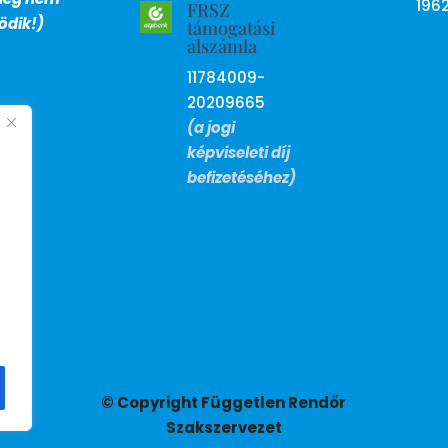
196
FRSZ
dik!)
támogatási
alszámla
11784009-
20209665
(a jogi
képviseleti díj
befizetéséhez)
© Copyright Független Rendőr
Szakszervezet