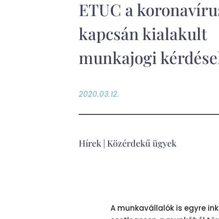
ETUC a koronavíru
kapcsán kialakult
munkajogi kérdése
2020.03.12.
Hírek
|
Közérdekű ügyek
A munkavállalók is egyre in