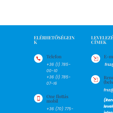
ELÉRHETŐSÉGEIN
LEVELEZÉ
K
CÍMEK
Telefon
E-m

l
+36 (1) 785-
frsz
00-10
Ren
+36 (1) 785-
l
(bel
07-16
frsz
One flottás

(Ren
mobil
leve
+36 (70) 775-
jele