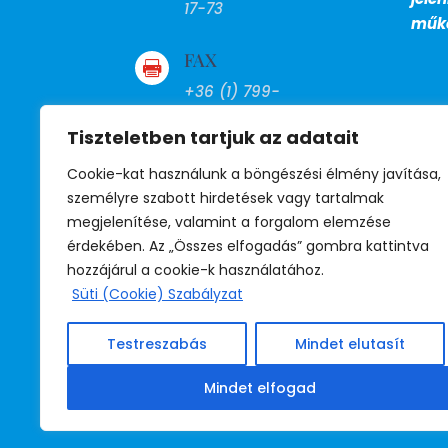
17-73
műkö
FAX

+36 (1) 799-
27-13
Tiszteletben tartjuk az adatait
BM telefon
Cookie-kat használunk a böngészési élmény javítása,

személyre szabott hirdetések vagy tartalmak
39-530
megjelenítése, valamint a forgalom elemzése
(titkárság)
érdekében. Az „Összes elfogadás” gombra kattintva
39-531
hozzájárul a cookie-k használatához.
(jogsegély)
Süti (Cookie) Szabályzat
39-532
(irodavezető)
Testreszabás
Mindet elutasít
Mindet elfogad
Adatkezelési tájékoztató