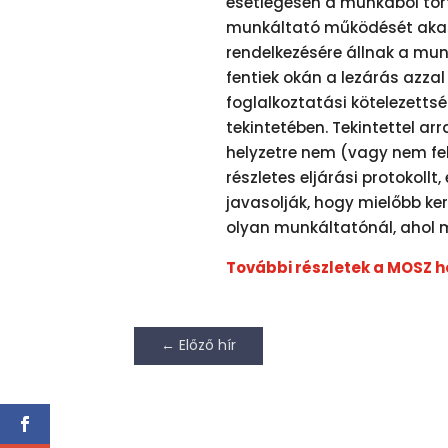
esetlegesen a munkából tört
munkáltató működését akadá
rendelkezésére állnak a mu
fentiek okán a lezárás azza
foglalkoztatási kötelezetts
tekintetében. Tekintettel a
helyzetre nem (vagy nem fel
részletes eljárási protokoll
javasolják, hogy mielőbb ke
olyan munkáltatónál, ahol
További részletek a MOSZ h
←
Előző hír