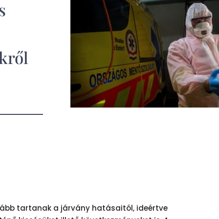
s
kről
kább tartanak a járvány hatásaitól, ideértve