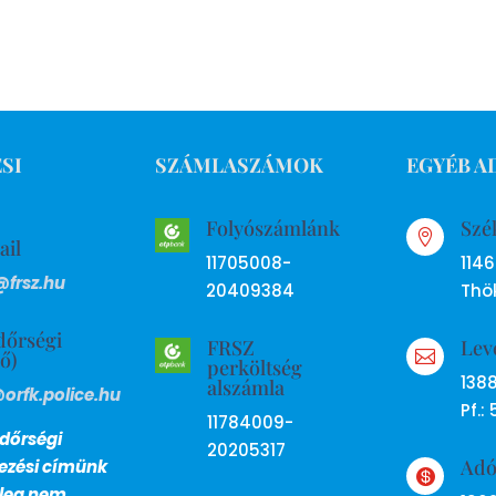
SI
SZÁMLASZÁMOK
EGYÉB A
Folyószámlánk
Szé

ail
11705008-
114
@frsz.hu
20409384
Thök
dőrségi
FRSZ
Lev
ső)

perköltség
138
alszámla
@orfk.police.hu
Pf.: 
11784009-
dőrségi
20205317
Ad
lezési címünk

nleg nem