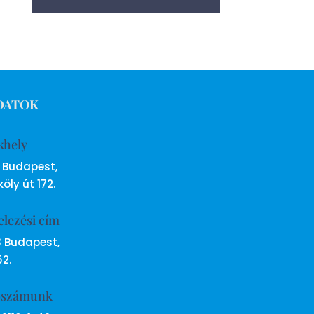
DATOK
khely
6 Budapest,
öly út 172.
elezési cím
8 Budapest,
52.
ószámunk