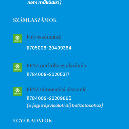
nem működik!)
SZÁMLASZÁMOK
Folyószámlánk
11705008-20409384
FRSZ perköltség alszámla
11784009-20205317
FRSZ támogatási alszámla
11784009-20209665
(a jogi képviseleti díj befizetéséhez)
EGYÉB ADATOK