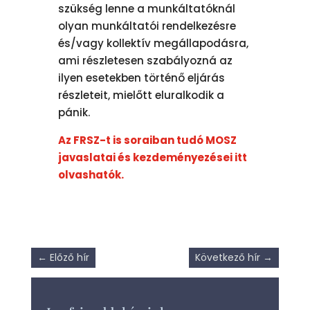
szükség lenne a munkáltatóknál
olyan munkáltatói rendelkezésre
és/vagy kollektív megállapodásra,
ami részletesen szabályozná az
ilyen esetekben történő eljárás
részleteit, mielőtt eluralkodik a
pánik.
Az FRSZ-t is soraiban tudó MOSZ
javaslatai és kezdeményezései itt
olvashatók.
←
Előző hír
Következő hír
→