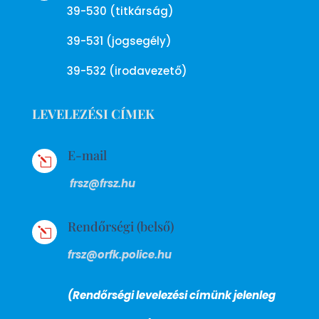
39-530 (titkárság)
39-531 (jogsegély)
39-532 (irodavezető)
LEVELEZÉSI CÍMEK
E-mail
l
frsz@frsz.hu
Rendőrségi (belső)
l
frsz@orfk.police.hu
(Rendőrségi levelezési címünk jelenleg