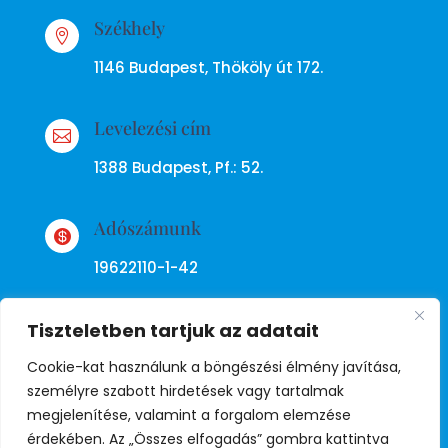
Székhely

1146 Budapest, Thököly út 172.
Levelezési cím

1388 Budapest, Pf.: 52.
Adószámunk

19622110-1-42
Tiszteletben tartjuk az adatait
Cookie-kat használunk a böngészési élmény javítása,
személyre szabott hirdetések vagy tartalmak
megjelenítése, valamint a forgalom elemzése
Adatkezelési tájékoztató
érdekében. Az „Összes elfogadás” gombra kattintva