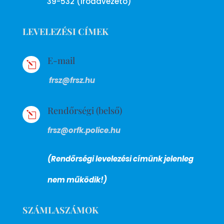
39-532 (irodavezető)
LEVELEZÉSI CÍMEK
E-mail
l
frsz@frsz.hu
Rendőrségi (belső)
l
frsz@orfk.police.hu
(Rendőrségi levelezési címünk jelenleg
nem működik!)
SZÁMLASZÁMOK