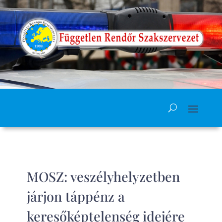
MOSZ: veszélyhelyzetben
járjon táppénz a
keresőképtelenség idejére