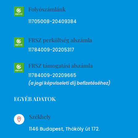
Folyószámlánk
11705008-20409384
FRSZ perköltség alszámla
11784009-20205317
FRSZ támogatási alszámla
11784009-20209665
(a jogi képviseleti díj befizetéséhez)
EGYÉB ADATOK
Székhely

1146 Budapest, Thököly út 172.