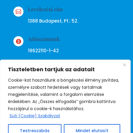
Levelezési cím

1388 Budapest, Pf.: 52.
Adószámunk

19622110-1-42
Tiszteletben tartjuk az adatait
Cookie-kat használunk a böngészési élmény javítása,
személyre szabott hirdetések vagy tartalmak
megjelenítése, valamint a forgalom elemzése
Adatkezelési tájékoztató
érdekében. Az „Összes elfogadás” gombra kattintva
hozzájárul a cookie-k használatához.
Süti (Cookie) Szabályzat
© Copyright Független Rendőr
Szakszervezet
Testreszabás
Mindet elutasít