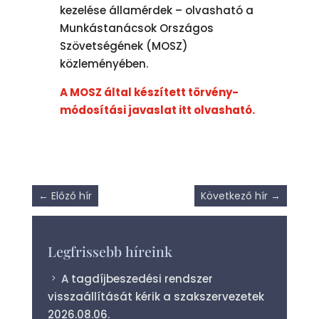
kezelése államérdek – olvasható a
Munkástanácsok Országos
Szövetségének (MOSZ)
közleményében.
A MOSZ által készített törvény-
módosítási javaslat itt olvasható.
←
Előző hír
Következő hír
→
Legfrissebb híreink
A tagdíjbeszedési rendszer
visszaállítását kérik a szakszervezetek
2026.08.06.