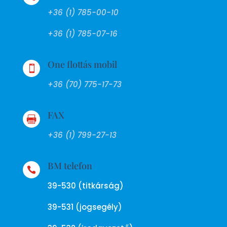
+36 (1) 785-00-10
+36 (1) 785-07-16
One flottás mobil

+36 (70) 775-17-73
FAX

+36 (1) 799-27-13
BM telefon

39-530 (titkárság)
39-531 (jogsegély)