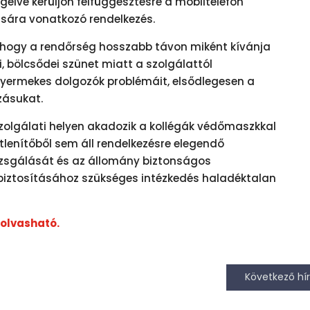
gelve kerüljön felfüggesztésre a mobiltelefon
ására vonatkozó rendelkezés.
, hogy a rendőrség hosszabb távon miként kívánja
, bölcsődei szünet miatt a szolgálattól
yermekes dolgozók problémáit, elsődlegesen a
zásukat.
szolgálati helyen akadozik a kollégák védőmaszkkal
őtlenítőből sem áll rendelkezésre elegendő
vizsgálását és az állomány biztonságos
 biztosításához szükséges intézkedés haladéktalan
 olvasható.
Következő hír