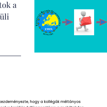
tok a
üli
l kezdeményezte, hogy a kollégák méltányos