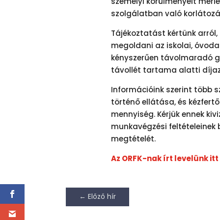
személyi körülményeit mérle
szolgálatban való korlátoz
Tájékoztatást kértünk arról
megoldani az iskolai, óvodai
kényszerűen távolmaradó g
távollét tartama alatti díja
Információink szerint több 
történő ellátása, és kézfert
mennyiség. Kérjük ennek ki
munkavégzési feltételeinek
megtételét.
Az ORFK-nak írt levelünk itt
←
Előző hír