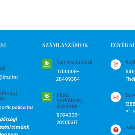
SI
SZÁMLASZÁMOK
EGYÉB A
Folyószámlánk
Szé

ail
11705008-
114
@frsz.hu
20409384
Thök
dőrségi
FRSZ
Lev
ső)

perköltség
138
alszámla
@orfk.police.hu
Pf.: 
11784009-
dőrségi
20205317
Ad
lezési címünk

nleg nem