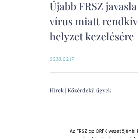
Újabb FRSZ javasla
vírus miatt rendkív
helyzet kezelésére
2020.03.17.
Hírek
|
Közérdekű ügyek
Az FRSZ az ORFK vezetőjéné