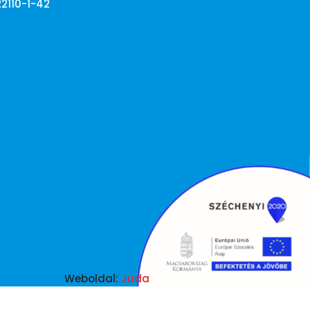
22110-1-42
Weboldal:
Juda