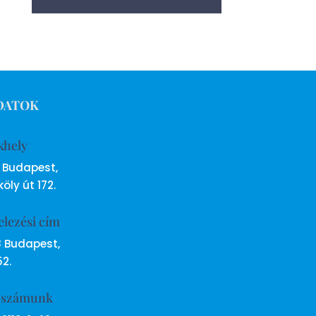
DATOK
khely
6 Budapest,
öly út 172.
elezési cím
8 Budapest,
52.
ószámunk