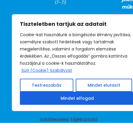
17-73
műkö
FAX

Tiszteletben tartjuk az adatait
+36 (1) 799-
27-13
Cookie-kat használunk a böngészési élmény javítása,
személyre szabott hirdetések vagy tartalmak
megjelenítése, valamint a forgalom elemzése
BM telefon

érdekében. Az „Összes elfogadás” gombra kattintva
39-530
hozzájárul a cookie-k használatához.
(titkárság)
Süti (Cookie) Szabályzat
39-531
(jogsegély)
Testreszabás
Mindet elutasít
39-532
(irodavezető)
Mindet elfogad
Adatkezelési tájékoztató