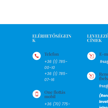
ELÉRHETŐSÉGEIN
LEVELEZÉ
K
CÍMEK
Telefon
E-m

l
+36 (1) 785-
frsz
00-10
Ren
+36 (1) 785-
l
(bel
07-16
frsz
One flottás

(Ren
mobil
leve
+36 (70) 775-
jele