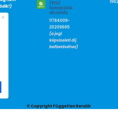
196
FRSZ
dik!)
támogatási
alszámla
11784009-
20209665
(a jogi
képviseleti díj
befizetéséhez)
© Copyright Független Rendőr
Szakszervezet