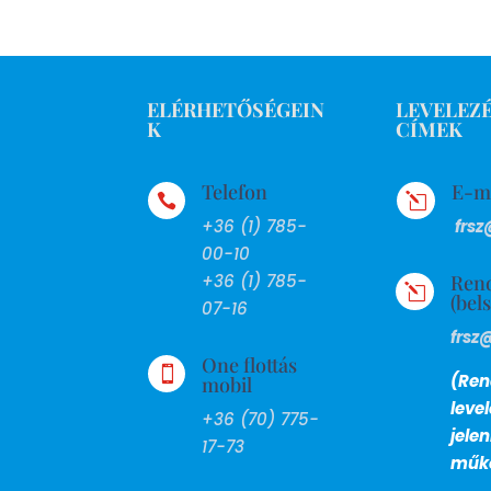
ELÉRHETŐSÉGEIN
LEVELEZÉ
K
CÍMEK
Telefon
E-m

l
+36 (1) 785-
frsz
00-10
Ren
+36 (1) 785-
l
(bel
07-16
frsz
One flottás

(Ren
mobil
leve
+36 (70) 775-
jele
17-73
műkö