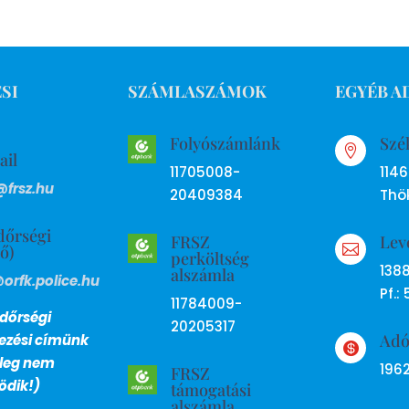
SI
SZÁMLASZÁMOK
EGYÉB A
Folyószámlánk
Szé

ail
11705008-
114
@frsz.hu
20409384
Thök
dőrségi
FRSZ
Lev
ső)

perköltség
138
alszámla
@orfk.police.hu
Pf.: 
11784009-
dőrségi
20205317
Ad
lezési címünk

nleg nem
196
FRSZ
dik!)
támogatási
alszámla