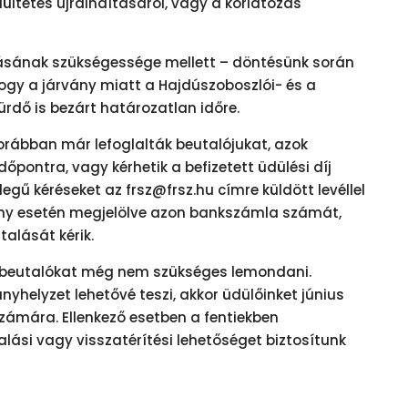
ültetés újraindításáról, vagy a korlátozás
sának szükségessége mellett – döntésünk során
hogy a járvány miatt a Hajdúszoboszlói- és a
rdő is bezárt határozatlan időre.
korábban már lefoglalták beutalójukat, azok
őpontra, vagy kérhetik a befizetett üdülési díj
ellegű kéréseket az frsz@frsz.hu címre küldött levéllel
 igény esetén megjelölve azon bankszámla számát,
talását kérik.
ső beutalókat még nem szükséges lemondani.
yhelyzet lehetővé teszi, akkor üdülőinket június
számára. Ellenkező esetben a fentiekben
lalási vagy visszatérítési lehetőséget biztosítunk