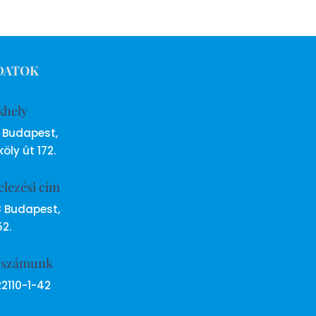
DATOK
khely
6 Budapest,
öly út 172.
elezési cím
8 Budapest,
52.
ószámunk
22110-1-42