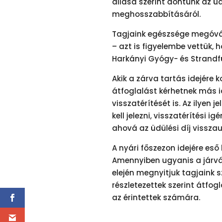
állása szerint döntünk az üd
meghosszabbításáról.
Tagjaink egészsége megóvá
– azt is figyelembe vettük, 
Harkányi Gyógy- és Strandfü
Akik a zárva tartás idejére 
átfoglalást kérhetnek más id
visszatérítését is. Az ilyen j
kell jelezni, visszatérítési
ahová az üdülési díj visszau
A nyári főszezon idejére e
Amennyiben ugyanis a járván
elején megnyitjuk tagjaink 
részletezettek szerint átfog
az érintettek számára.