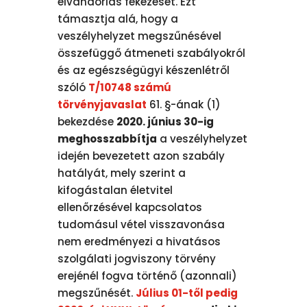
elvándorlás fékezését. Ezt
támasztja alá, hogy a
veszélyhelyzet megszűnésével
összefüggő átmeneti szabályokról
és az egészségügyi készenlétről
szóló
T/10748 számú
törvényjavaslat
61. §-ának (1)
bekezdése
2020. június 30-ig
meghosszabbítja
a veszélyhelyzet
idején bevezetett azon szabály
hatályát, mely szerint a
kifogástalan életvitel
ellenőrzésével kapcsolatos
tudomásul vétel visszavonása
nem eredményezi a hivatásos
szolgálati jogviszony törvény
erejénél fogva történő (azonnali)
megszűnését.
Július 01-től pedig