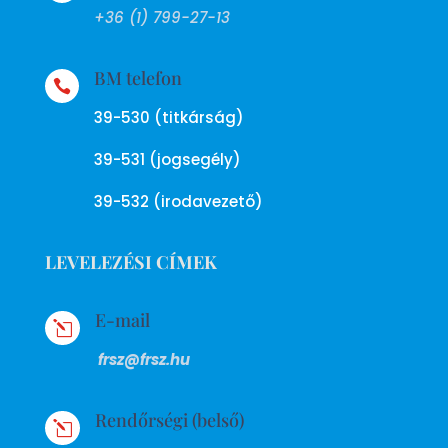
+36 (1) 799-27-13
BM telefon

39-530 (titkárság)
39-531 (jogsegély)
39-532 (irodavezető)
LEVELEZÉSI CÍMEK
E-mail
l
frsz@frsz.hu
Rendőrségi (belső)
l