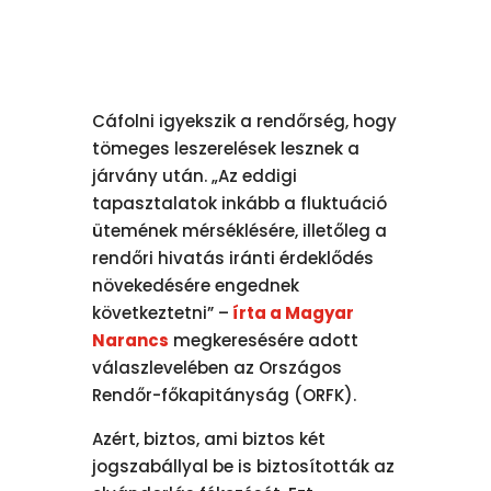
Cáfolni igyekszik a rendőrség, hogy
tömeges leszerelések lesznek a
járvány után. „Az eddigi
tapasztalatok inkább a fluktuáció
ütemének mérséklésére, illetőleg a
rendőri hivatás iránti érdeklődés
növekedésére engednek
következtetni” –
írta a Magyar
Narancs
megkeresésére adott
válaszlevelében az Országos
Rendőr-főkapitányság (ORFK).
Azért, biztos, ami biztos két
jogszabállyal be is biztosították az