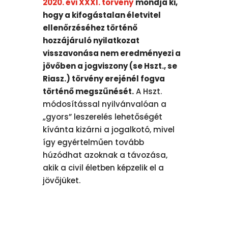
2020. évi XXXI. törvény
mondja ki,
hogy a kifogástalan életvitel
ellenőrzéséhez történő
hozzájáruló nyilatkozat
visszavonása nem eredményezi a
jövőben a jogviszony (se Hszt., se
Riasz.) törvény erejénél fogva
történő megszűnését.
A Hszt.
módosítással nyilvánvalóan a
„gyors” leszerelés lehetőségét
kívánta kizárni a jogalkotó, mivel
így egyértelműen tovább
húzódhat azoknak a távozása,
akik a civil életben képzelik el a
jövőjüket.