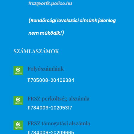
frsz@orfk.police.hu
(Rendőrségi levelezési címünk jelenleg
nem működik!)
SZÁMLASZÁMOK
Folyószámlánk
11705008-20409384
FRSZ perköltség alszámla
11784009-20205317
FRSZ támogatási alszámla
11784009-20209665