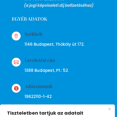
(a jogi képviseleti díj befizetéséhez)
EGYÉB ADATOK
Székhely

1146 Budapest, Thököly út 172.
Levelezési cím

1388 Budapest, Pf.: 52.
Adószámunk

19622110-1-42
Tiszteletben tartjuk az adatait