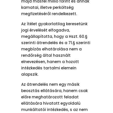
majd másfél millió forint és annak
kamatai, illetve perköltség
megfizetéséről rendelkezett.
Az ítélet gyakorlatilag keresetünk
jogi érvelését elfogadva,
megállapította, hogy a Hszt. 60.§
szerinti átrendelés és a 71.§ szerinti
megbízás elhatárolása nem a
rendőrség által használt
elnevezésen, hanem a hozott
intézkedés tartalmi elemein
alapszik.
Az átrendelés nem egy másik
beosztás ellátására, hanem csak
előre meghatározott feladat
ellátására hivatott egyoldalú
munkáltatói intézkedés, s az nem