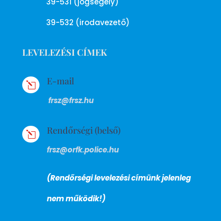
39-531 (jogsegély)
39-532 (irodavezető)
LEVELEZÉSI CÍMEK
E-mail
l
frsz@frsz.hu
Rendőrségi (belső)
l
frsz@orfk.police.hu
(Rendőrségi levelezési címünk jelenleg
nem működik!)