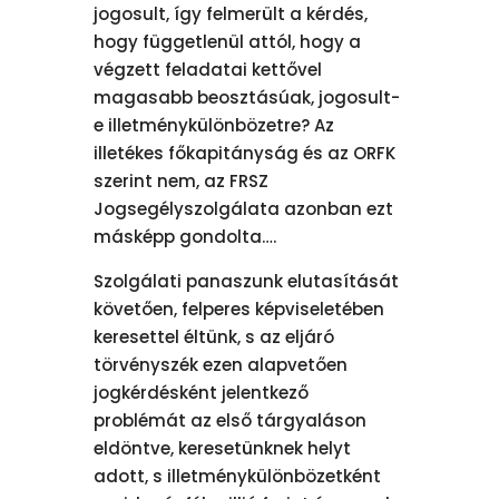
jogosult, így felmerült a kérdés,
hogy függetlenül attól, hogy a
végzett feladatai kettővel
magasabb beosztásúak, jogosult-
e illetménykülönbözetre? Az
illetékes főkapitányság és az ORFK
szerint nem, az FRSZ
Jogsegélyszolgálata azonban ezt
másképp gondolta….
Szolgálati panaszunk elutasítását
követően, felperes képviseletében
keresettel éltünk, s az eljáró
törvényszék ezen alapvetően
jogkérdésként jelentkező
problémát az első tárgyaláson
eldöntve, keresetünknek helyt
adott, s illetménykülönbözetként