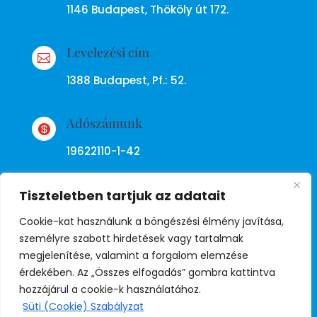
1146 Budapest, Thököly út 172.
Levelezési cím

1388 Budapest, Pf.: 52.
Adószámunk

19622110-1-42
Tiszteletben tartjuk az adatait
Cookie-kat használunk a böngészési élmény javítása,
személyre szabott hirdetések vagy tartalmak
megjelenítése, valamint a forgalom elemzése
Adatkezelési tájékoztató
érdekében. Az „Összes elfogadás” gombra kattintva
hozzájárul a cookie-k használatához.
Süti (Cookie) Szabályzat
© Copyright Független Rendőr