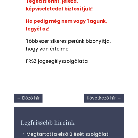
Téged is érint, jelezd,
képviseletedet biztosítjuk!
Ha pedig még nem vagy Tagunk,
legyél az!
Több ezer sikeres perünk bizonyítja,
hogy van értelme.
FRSZ jogsegélyszolgálata
←
Előző hír
Következő hír
→
Legfrissebb híreink
Megtartotta első ülését szolgálati