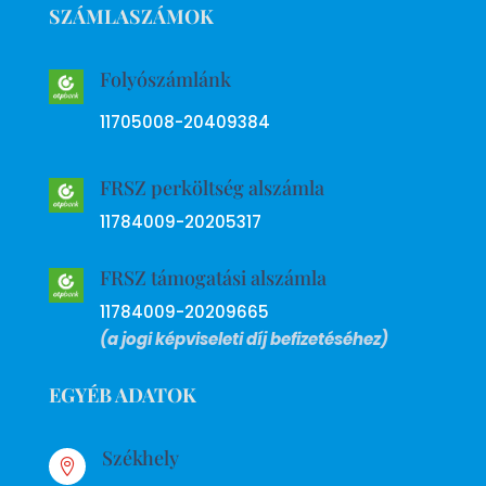
SZÁMLASZÁMOK
Folyószámlánk
11705008-20409384
FRSZ perköltség alszámla
11784009-20205317
FRSZ támogatási alszámla
11784009-20209665
(a jogi képviseleti díj befizetéséhez)
EGYÉB ADATOK
Székhely
