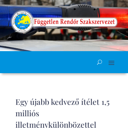
Egy újabb kedvező ítélet 1,5
milliós
illetménykülönbözettel