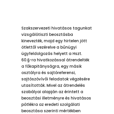
Szakszervezeti hivatásos tagunkat
vizsgálótiszti beosztásba
kinevezték, majd egy hirtelen jött
ötlettől vezérelve a bűnügyi
ügyfeldolgozás helyett a Hszt.
60.§-ra hivatkozással átrendelték
a főkapitányságra, egy másik
osztályra és sajtóreferensi,
sajtószóvívői feladatok végzésére
utasították. Mivel az átrendelés
szabályai alapján az érintett a
beosztási illetményre és hivatásos
pótlékra az eredeti szolgálati
beosztása szerinti mértékben