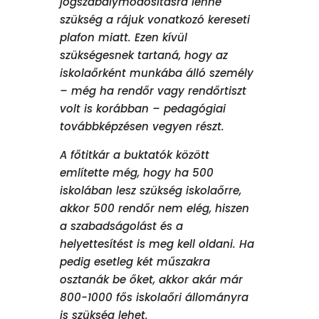
jogszabálymódosításra lenne
szükség a rájuk vonatkozó kereseti
plafon miatt. Ezen kívül
szükségesnek tartaná, hogy az
iskolaőrként munkába álló személy
– még ha rendőr vagy rendőrtiszt
volt is korábban – pedagógiai
továbbképzésen vegyen részt.
A főtitkár a buktatók között
említette még, hogy ha 500
iskolában lesz szükség iskolaőrre,
akkor 500 rendőr nem elég, hiszen
a szabadságolást és a
helyettesítést is meg kell oldani. Ha
pedig esetleg két műszakra
osztanák be őket, akkor akár már
800-1000 fős iskolaőri állományra
is szükség lehet.