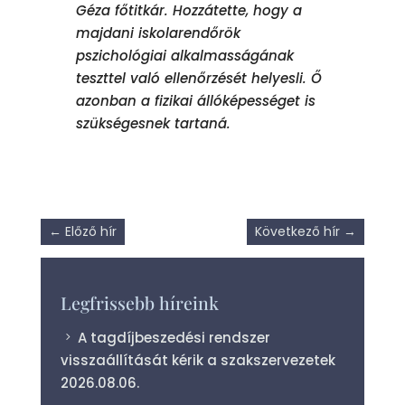
Géza főtitkár. Hozzátette, hogy a
majdani iskolarendőrök
pszichológiai alkalmasságának
teszttel való ellenőrzését helyesli. Ő
azonban a fizikai állóképességet is
szükségesnek tartaná.
←
Előző hír
Következő hír
→
Legfrissebb híreink
A tagdíjbeszedési rendszer
visszaállítását kérik a szakszervezetek
2026.08.06.