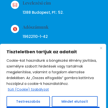
Levelezési cím

1388 Budapest, Pf.: 52.
Adószámunk

19622110-1-42
Tiszteletben tartjuk az adatait
Cookie-kat használunk a böngészési élmény javítása,
személyre szabott hirdetések vagy tartalmak
megjelenítése, valamint a forgalom elemzése
Adatkezelési tájékoztató
érdekében. Az „Összes elfogadás” gombra kattintva
hozzájárul a cookie-k használatához.
Süti (Cookie) Szabályzat
© Copyright Független Rendőr
Szakszervezet
Testreszabás
Mindet elutasít