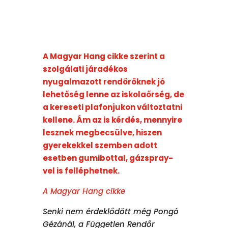
A Magyar Hang cikke szerint a
szolgálati járadékos
nyugalmazott rendőröknek jó
lehetőség lenne az iskolaőrség, de
a kereseti plafonjukon változtatni
kellene. Ám az is kérdés, mennyire
lesznek megbecsülve, hiszen
gyerekekkel szemben adott
esetben gumibottal, gázspray-
vel is felléphetnek.
A Magyar Hang cikke
Senki nem érdeklődött még Pongó
Gézánál, a Független Rendőr