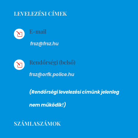
LEVELEZÉSI CÍMEK
E-mail
l
frsz@frsz.hu
Rendőrségi (belső)
l
frsz@orfk.police.hu
(Rendőrségi levelezési címünk jelenleg
nem működik!)
SZÁMLASZÁMOK