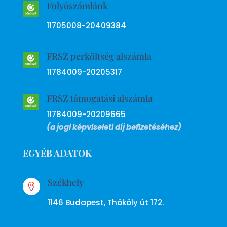
Folyószámlánk
11705008-20409384
FRSZ perköltség alszámla
11784009-20205317
FRSZ támogatási alszámla
11784009-20209665
(a jogi képviseleti díj befizetéséhez)
EGYÉB ADATOK
Székhely

1146 Budapest, Thököly út 172.