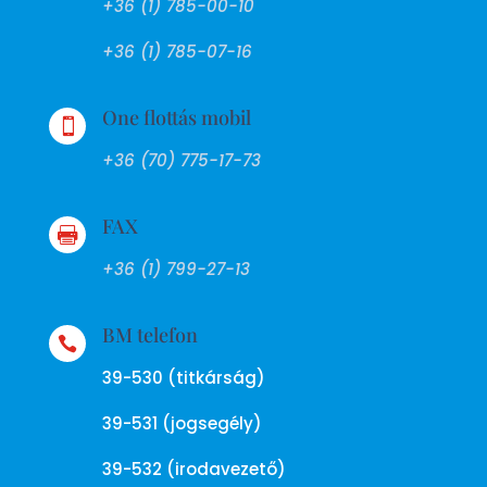
+36 (1) 785-00-10
+36 (1) 785-07-16
One flottás mobil

+36 (70) 775-17-73
FAX

+36 (1) 799-27-13
BM telefon

39-530 (titkárság)
39-531 (jogsegély)
39-532 (irodavezető)