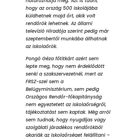
határozhatja meg. Azt is tudni,
hogy az ország 500 iskolájába
küldhetnek majd őrt, akik volt
rendőrök lehetnek. Az állami
televízió Híradója szerint pedig már
szeptembertől munkába állhatnak
az iskolaőrök.
Pongó Géza főtitkárt azért sem
lepte meg, hogy nem érdeklődött
senki a szakszervezetnél, mert az
FRSZ-szel sem a
Belügyminisztérium, sem pedig
Országos Rendőr-főkapitányság
nem egyeztetett az iskolaőrségről,
tájékoztatást sem kaptak. Még arról
sem tudnak, hogy nyugdíjas vagy
szolgálati járadékos rendőrökből
akarják az iskolaőrséget felállítani –