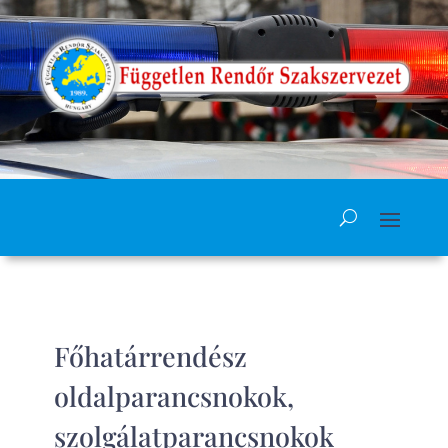
Főhatárrendész
oldalparancsnokok,
szolgálatparancsnokok