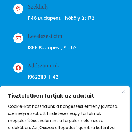
Székhely

1146 Budapest, Thököly út 172.
Levelezési cím

1388 Budapest, Pf.: 52.
Adószámunk

19622110-1-42
Tiszteletben tartjuk az adatait
Cookie-kat használunk a böngészési élmény javítása,
személyre szabott hirdetések vagy tartalmak
megjelenítése, valamint a forgalom elemzése
Adatkezelési tájékoztató
érdekében. Az „Összes elfogadás” gombra kattintva