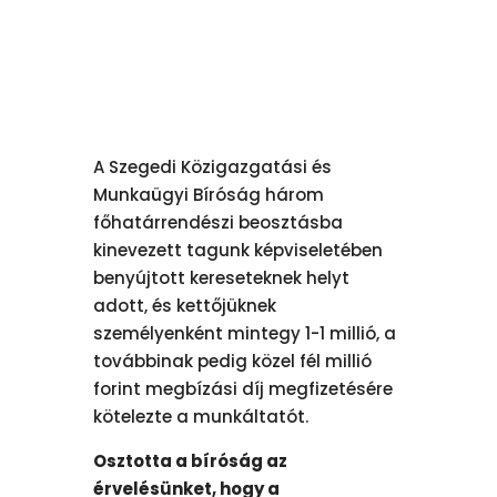
A Szegedi Közigazgatási és
Munkaügyi Bíróság három
főhatárrendészi beosztásba
kinevezett tagunk képviseletében
benyújtott kereseteknek helyt
adott, és kettőjüknek
személyenként mintegy 1-1 millió, a
továbbinak pedig közel fél millió
forint megbízási díj megfizetésére
kötelezte a munkáltatót.
Osztotta a bíróság az
érvelésünket, hogy a