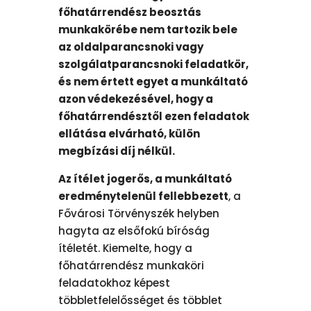
főhatárrendész beosztás
munkakörébe nem tartozik bele
az oldalparancsnoki vagy
szolgálatparancsnoki feladatkör,
és nem értett egyet a munkáltató
azon védekezésével, hogy a
főhatárrendésztől ezen feladatok
ellátása elvárható, külön
megbízási díj nélkül.
Az ítélet jogerős, a munkáltató
eredménytelenül fellebbezett
, a
Fővárosi Törvényszék helyben
hagyta az elsőfokú bíróság
ítéletét. Kiemelte, hogy a
főhatárrendész munkaköri
feladatokhoz képest
többletfelelősséget és többlet