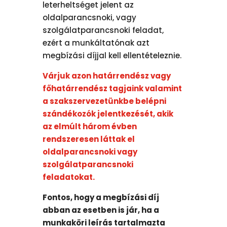
leterheltséget jelent az
oldalparancsnoki, vagy
szolgálatparancsnoki feladat,
ezért a munkáltatónak azt
megbízási díjjal kell ellentételeznie.
Várjuk azon határrendész vagy
főhatárrendész tagjaink valamint
a szakszervezetünkbe belépni
szándékozók jelentkezését, akik
az elmúlt három évben
rendszeresen láttak el
oldalparancsnoki vagy
szolgálatparancsnoki
feladatokat.
Fontos, hogy a megbízási díj
abban az esetben is jár, ha a
munkaköri leírás tartalmazta