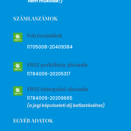
nem működik!)
SZÁMLASZÁMOK
Folyószámlánk
11705008-20409384
FRSZ perköltség alszámla
11784009-20205317
FRSZ támogatási alszámla
11784009-20209665
(a jogi képviseleti díj befizetéséhez)
EGYÉB ADATOK