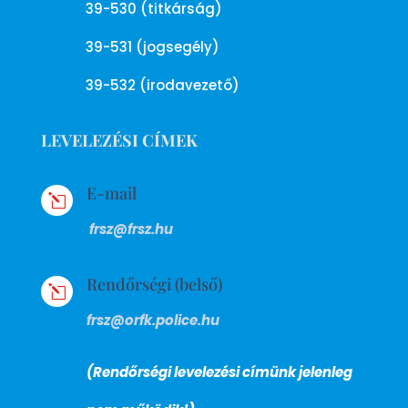
39-530 (titkárság)
39-531 (jogsegély)
39-532 (irodavezető)
LEVELEZÉSI CÍMEK
E-mail
l
frsz@frsz.hu
Rendőrségi (belső)
l
frsz@orfk.police.hu
(Rendőrségi levelezési címünk jelenleg