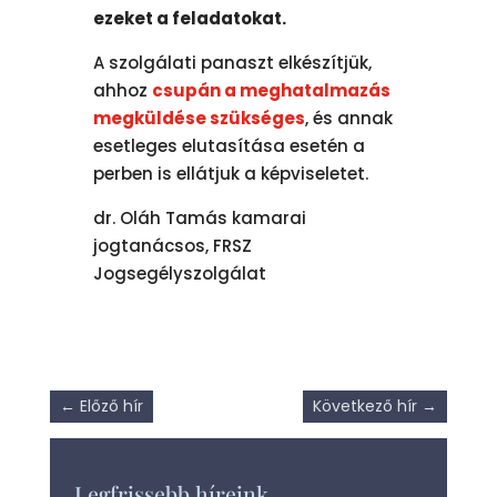
ezeket a feladatokat.
A szolgálati panaszt elkészítjük,
ahhoz
csupán a meghatalmazás
megküldése szükséges
, és annak
esetleges elutasítása esetén a
perben is ellátjuk a képviseletet.
dr. Oláh Tamás kamarai
jogtanácsos, FRSZ
Jogsegélyszolgálat
←
Előző hír
Következő hír
→
Legfrissebb híreink