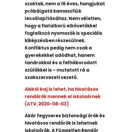
szoktak, nem a 16 éves, hangjukat
próbálgató kamaszfiúk
lecsillapításához. Nem véletlen,
hogy a fiatalkorú elkövetőkkel
foglalkozó nyomozók is speciális
kiképzésben részesülnek.
Konfliktus pedig nem csak a
gyerekekkel adódhat, hanem
tanárokkal és a felháborodott
szülőkkel is – mutatott rá a
szakszervezeti vezető.
Abból baj is lehet, ha hivatásos
rendőrök mennek el iskolaőrnek
(ATV, 2020-08-03)
Akár fegyveres biztonsági őrök és
hivatásos rendőrök is lehetnek
iskolaőrök. A Független Rendőr