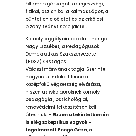
állampolgárságot, az egészségi,
fizikai, pszichikai alkalmasságot, a
büntetlen előéletet és az erkölcsi
bizonyítványt sorolják fel.
Komoly aggályainak adott hangot
Nagy Erzsébet, a Pedagógusok
Demokratikus Szakszervezete
(PDSZ) Országos
Választmányának tagja. Szerinte
nagyon is indokolt lenne a
középfokú végzettség elvárása,
hiszen az iskolaőröknek komoly
pedagógiai, pszichológiai,
rendvédelmi felkészítésen kell
átesniük. –
Ebben a tekintetben én
is elég szkeptikus vagyok –
fogalmazott Pongó Géza, a