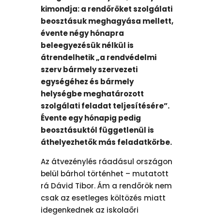
kimondja: a rendőröket szolgálati
beosztásuk meghagyása mellett,
évente négy hónapra
beleegyezésük nélkül is
átrendelhetik „a rendvédelmi
szerv bármely szervezeti
egységéhez és bármely
helységbe meghatározott
szolgálati feladat teljesítésére”.
Évente egy hónapig pedig
beosztásuktól függetlenül is
áthelyezhetők más feladatkörbe.
Az átvezénylés ráadásul országon
belül bárhol történhet – mutatott
rá Dávid Tibor. Ám a rendőrök nem
csak az esetleges költözés miatt
idegenkednek az iskolaőri