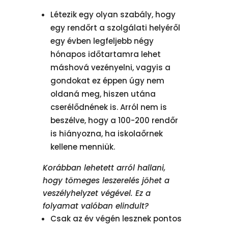
Létezik egy olyan szabály, hogy
egy rendőrt a szolgálati helyéről
egy évben legfeljebb négy
hónapos időtartamra lehet
máshová vezényelni, vagyis a
gondokat ez éppen úgy nem
oldaná meg, hiszen utána
cserélődnének is. Arról nem is
beszélve, hogy a 100-200 rendőr
is hiányozna, ha iskolaőrnek
kellene menniük.
Korábban lehetett arról hallani,
hogy tömeges leszerelés jöhet a
veszélyhelyzet végével. Ez a
folyamat valóban elindult?
Csak az év végén lesznek pontos