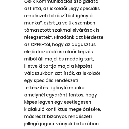
ORFK Kommunikációs Szolgálata
azt írta, az iskolaőr „egy speciális
rendészeti felkészítést igénylő
munka”, ezért „a velük szemben
támasztott szakmai elvárások is
rétegzettek”. Híradónk azt kérdezte
az ORFK-tól, hogy az augusztus
elején kezdődő iskolaőr képzés
miből áll majd, és meddig tart,
illetve ki tartja majd a képzést.
Válaszukban azt írták, az iskolaőr
egy speciális rendészeti
felkészítést igénylő munka,
amelynél egyaránt fontos, hogy
képes legyen egy esetlegesen
kialakuló konfliktus megelőzésére,
másrészt bizonyos rendészeti
jellegű jogosítványok birtokában