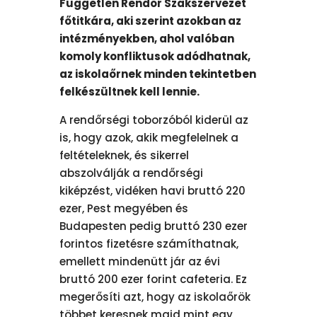
Független Rendőr Szakszervezet
főtitkára, aki szerint azokban az
intézményekben, ahol valóban
komoly konfliktusok adódhatnak,
az iskolaőrnek minden tekintetben
felkészültnek kell lennie.
A rendőrségi toborzóból kiderül az
is, hogy azok, akik megfelelnek a
feltételeknek, és sikerrel
abszolválják a rendőrségi
kiképzést, vidéken havi bruttó 220
ezer, Pest megyében és
Budapesten pedig bruttó 230 ezer
forintos fizetésre számíthatnak,
emellett mindenütt jár az évi
bruttó 200 ezer forint cafeteria. Ez
megerősíti azt, hogy az iskolaőrök
többet keresnek majd mint egy