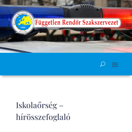
Iskolaőrség –
hírösszefoglaló