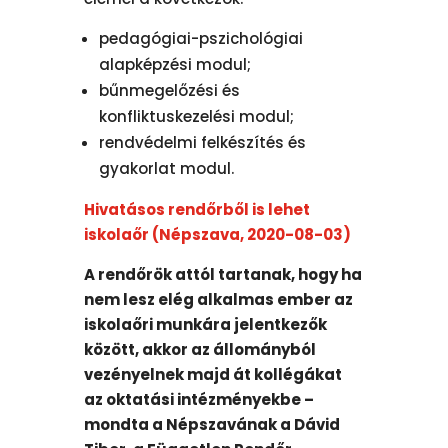
pedagógiai-pszichológiai
alapképzési modul;
bűnmegelőzési és
konfliktuskezelési modul;
rendvédelmi felkészítés és
gyakorlat modul.
Hivatásos rendőrből is lehet
iskolaőr (Népszava, 2020-08-03)
A rendőrök attól tartanak, hogy ha
nem lesz elég alkalmas ember az
iskolaőri munkára jelentkezők
között, akkor az állományból
vezényelnek majd át kollégákat
az oktatási intézményekbe –
mondta a Népszavának a Dávid