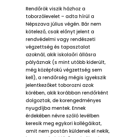
Rendőrök viszik házhoz a
toborzólevelet – adta hírül a
Népszava július végén. Bár nem
kötelező, csak előnyt jelent a
rendvédelmi vagy rendészeti
végzettség és tapasztalat
azoknál, akik iskolaőri állásra
pályáznak (s mint utóbb kiderült,
még középfokú végzettség sem
kell), a rendőrség mégis igyekszik
jelentkezőket toborozni azok
körében, akik korábban rendőrként
dolgoztak, de korengedményes
nyugdíjba mentek. Ennek
érdekében névre szóló levélben
keresik meg egykori kollégáikat,
amit nem postán küldenek el nekik,