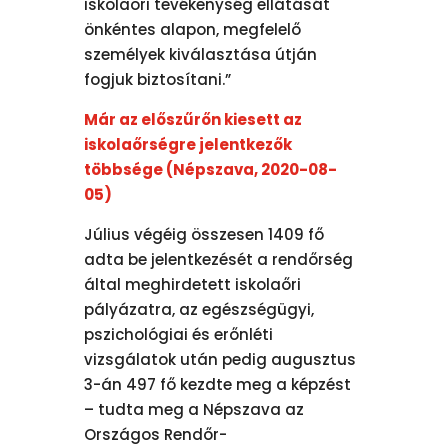
iskolaőri tevékenység ellátását
önkéntes alapon, megfelelő
személyek kiválasztása útján
fogjuk biztosítani.”
Már az előszűrőn kiesett az
iskolaőrségre jelentkezők
többsége (Népszava, 2020-08-
05)
Július végéig összesen 1409 fő
adta be jelentkezését a rendőrség
által meghirdetett iskolaőri
pályázatra, az egészségügyi,
pszichológiai és erőnléti
vizsgálatok után pedig augusztus
3-án 497 fő kezdte meg a képzést
– tudta meg a Népszava az
Országos Rendőr-