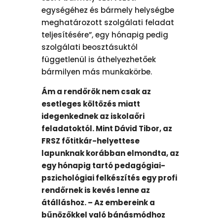
egységéhez és bármely helységbe
meghatározott szolgálati feladat
teljesítésére”, egy hónapig pedig
szolgálati beosztásuktól
függetlenül is áthelyezhetőek
bármilyen más munkakörbe.
Ám a rendőrök nem csak az
esetleges költözés miatt
idegenkednek az iskolaőri
feladatoktól. Mint Dávid Tibor, az
FRSZ főtitkár-helyettese
lapunknak korábban elmondta, az
egy hónapig tartó pedagógiai-
pszichológiai felkészítés egy profi
rendőrnek is kevés lenne az
átálláshoz. – Az embereink a
bűnözőkkel való bánásmódhoz