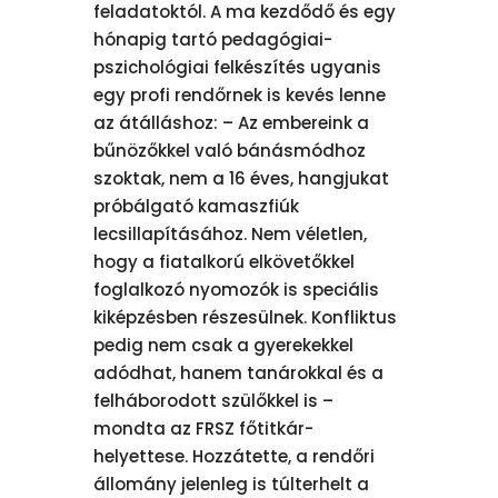
feladatoktól. A ma kezdődő és egy
hónapig tartó pedagógiai-
pszichológiai felkészítés ugyanis
egy profi rendőrnek is kevés lenne
az átálláshoz: – Az embereink a
bűnözőkkel való bánásmódhoz
szoktak, nem a 16 éves, hangjukat
próbálgató kamaszfiúk
lecsillapításához. Nem véletlen,
hogy a fiatalkorú elkövetőkkel
foglalkozó nyomozók is speciális
kiképzésben részesülnek. Konfliktus
pedig nem csak a gyerekekkel
adódhat, hanem tanárokkal és a
felháborodott szülőkkel is –
mondta az FRSZ főtitkár-
helyettese. Hozzátette, a rendőri
állomány jelenleg is túlterhelt a