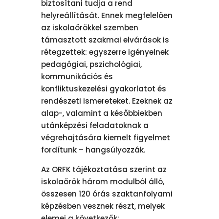
biztosítani tudja a rend
helyreállítását. Ennek megfelelően
az iskolaőrökkel szemben
támasztott szakmai elvárások is
rétegzettek: egyszerre igényelnek
pedagógiai, pszichológiai,
kommunikációs és
konfliktuskezelési gyakorlatot és
rendészeti ismereteket. Ezeknek az
alap-, valamint a későbbiekben
utánképzési feladatoknak a
végrehajtására kiemelt figyelmet
fordítunk – hangsúlyozzák.
Az ORFK tájékoztatása szerint az
iskolaőrök három modulból álló,
összesen 120 órás szaktanfolyami
képzésben vesznek részt, melyek
elemei a következők: