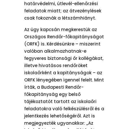
határvédelmi, útlevél-ellenőrzési
feladatok miatt; az átvezénylések
csak fokoznák a létszámhiányt.
Az ügy kapcsán megkerestük az
Országos Rendőr-főkapitányságot
(ORFK) is. Kérdésünkre – miszerint
valóban alkalmazhatnak-e
fegyveres biztonsági őr kollégákat,
illetve hivatásos rendőröket
iskolaőrként a kapitányságok – az
ORFK lényegében igennel felelt. Mint
írták, a Budapesti Rendőr-
főkapitányság egy belső
tájékoztatót tartott az iskolaőri
feladatokra való felkészülésről és a
jelentkezés lehetőségéről. Azt is
megjegyezték ugyanakkor: „Az