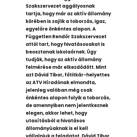
Szakszervezet aggályosnak
tartja, hogy már az aktív állomány
körében is zajlik a toborzás, igaz,
egyelőre önkéntes alapon. A
Független Rendőr Szakszervezet
attól tart, hogy hivatásosakat is
beosztanak iskolaőrnek. Úgy
tudják, hogy az aktív állomány
felmérése már elkezdődött. Mint
azt Dávid Tibor, főtitkár-helyettes
az ATV Híradónak elmondta,
jelenleg valóban még csak
önkéntes alapon folyik a toborzás,
de amennyiben nem jelentkeznek
elegen, akkor lehet, hogy
utasításból a hivatásos
állományúaknak is el kell
vállalniuk a feladatot. Dávid Tibor