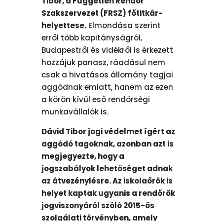
Tibor, a Független Rendőr
Szakszervezet (FRSZ) főtitkár-
helyettese.
Elmondása szerint
erről több kapitányságról,
Budapestről és vidékről is érkezett
hozzájuk panasz, ráadásul nem
csak a hivatásos állomány tagjai
aggódnak emiatt, hanem az ezen
a körön kívül eső rendőrségi
munkavállalók is.
Dávid Tibor jogi védelmet ígért az
aggódó tagoknak, azonban azt is
megjegyezte, hogy a
jogszabályok lehetőséget adnak
az átvezénylésre. Az iskolaőrök is
helyet kaptak ugyanis a rendőrök
jogviszonyáról szóló 2015-ös
szolgálati törvényben, amely