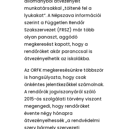
állományból átvezényelt
munkatársakkal „töltené fel a
lyukakat”. A Népszava információi
szerint a Független Rendőr
Szakszervezet (FRSZ) már több
olyan panaszt, aggódó
megkeresést kapott, hogy a
rendőröket akár paranccsal is
átvezényelhetik az iskolákba.
Az ORFK megkeresésünkre többször
is hangsúlyozta, hogy csak
önkéntes jelentkezőkkel számolnak.
A rendőrök jogviszonyáról szóló
2015-ös szolgálati törvény viszont
megengedi, hogy rendőröket
évente négy hónapra
átvezényelhessék „a rendvédelmi
szerv bármely szervezeti