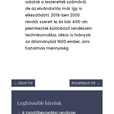
adatok a leszereltek számáról,
de az elvándorlás már így is
elkezdődött. 2019-ben 2000
rendőr szerelt le, és bár 400-an
jelentkeztek különböző rendészeti
technikumokba, akkor is hiányzik
az állományból 1600 ember, ami
hatalmas mennyiség.
←
Előző hír
Következő hír
→
Legfrissebb híreink
A tagdíjbeszedési rendszer