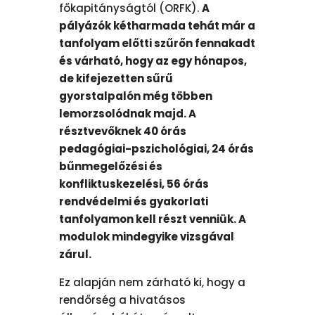
főkapitányságtól (ORFK).
A
pályázók kétharmada tehát már a
tanfolyam előtti szűrőn fennakadt
és várható, hogy az egy hónapos,
de kifejezetten sűrű
gyorstalpalón még többen
lemorzsolódnak majd. A
résztvevőknek 40 órás
pedagógiai-pszichológiai, 24 órás
bűnmegelőzési és
konfliktuskezelési, 56 órás
rendvédelmi és gyakorlati
tanfolyamon kell részt venniük. A
modulok mindegyike vizsgával
zárul.
Ez alapján nem zárható ki, hogy a
rendőrség a hivatásos