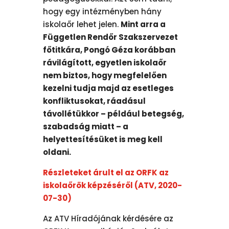
hogy egy intézményben hány
iskolaőr lehet jelen.
Mint arra a
Független Rendőr Szakszervezet
főtitkára, Pongó Géza korábban
rávilágított, egyetlen iskolaőr
nem biztos, hogy megfelelően
kezelni tudja majd az esetleges
konfliktusokat, ráadásul
távollétükkor – például betegség,
szabadság miatt – a
helyettesítésüket is meg kell
oldani.
Részleteket árult el az ORFK az
iskolaőrök képzéséről (ATV, 2020-
07-30)
Az ATV Híradójának kérdésére az