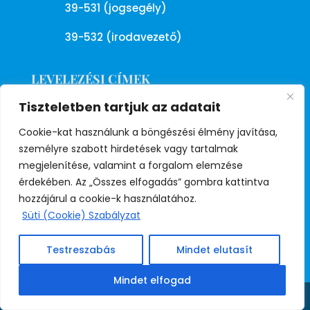
39-531 (jogsegély)
39-532 (irodavezető)
LEVELEZÉSI CÍMEK
Tiszteletben tartjuk az adatait
E-mail
l
Cookie-kat használunk a böngészési élmény javítása,
frsz@frsz.hu
személyre szabott hirdetések vagy tartalmak
megjelenítése, valamint a forgalom elemzése
érdekében. Az „Összes elfogadás” gombra kattintva
Rendőrségi (belső)
l
hozzájárul a cookie-k használatához.
frsz@orfk.police.hu
Süti (Cookie) Szabályzat
Testreszabás
Mindet elutasít
(Rendőrségi levelezési címünk jelenleg
Mindet elfogad
nem működik!)
Share This