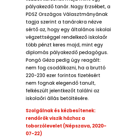
pályakezdő tanár. Nagy Erzsébet, a
PDSZ Országos Választmányának
tagja szerint a tanárokra nézve
sértő az, hogy egy általános iskolai
végzettséggel rendelkező iskolaőr
több pénzt keres majd, mint egy
diplomás pályakezdő pedagógus.
Pongó Géza pedig úgy reagált:
nem fog csodálkozni, ha a bruttó
220-230 ezer forintos fizetésért
nem fognak elegendő tanult,
felkészült jelentkezőt találni az
iskolaőri állás betöltésére.
Szolgálnak és kézbesítenek:
rendőrök viszik házhoz a
toborzólevelet (Népszava, 2020-
07-22)