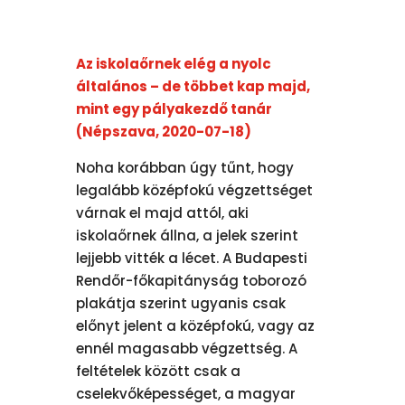
Az iskolaőrnek elég a nyolc
általános – de többet kap majd,
mint egy pályakezdő tanár
(Népszava, 2020-07-18)
Noha korábban úgy tűnt, hogy
legalább középfokú végzettséget
várnak el majd attól, aki
iskolaőrnek állna, a jelek szerint
lejjebb vitték a lécet. A Budapesti
Rendőr-főkapitányság toborozó
plakátja szerint ugyanis csak
előnyt jelent a középfokú, vagy az
ennél magasabb végzettség. A
feltételek között csak a
cselekvőképességet, a magyar