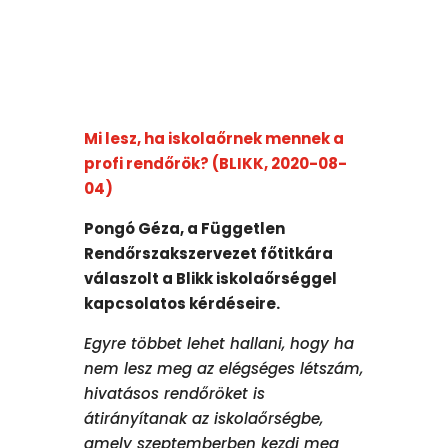
Mi lesz, ha iskolaőrnek mennek a
profi rendőrök? (BLIKK, 2020-08-
04)
Pongó Géza, a Független
Rendőrszakszervezet főtitkára
válaszolt a Blikk iskolaőrséggel
kapcsolatos kérdéseire.
Egyre többet lehet hallani, hogy ha
nem lesz meg az elégséges létszám,
hivatásos rendőröket is
átirányítanak az iskolaőrségbe,
amely szeptemberben kezdi meg