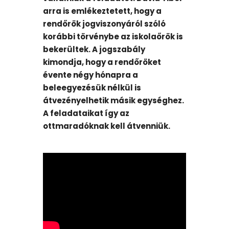
arra is emlékeztetett, hogy a
rendőrök jogviszonyáról szóló
korábbi törvénybe az iskolaőrök is
bekerültek. A jogszabály
kimondja, hogy a rendőröket
évente négy hónapra a
beleegyezésük nélkül is
átvezényelhetik másik egységhez.
A feladataikat így az
ottmaradóknak kell átvenniük.