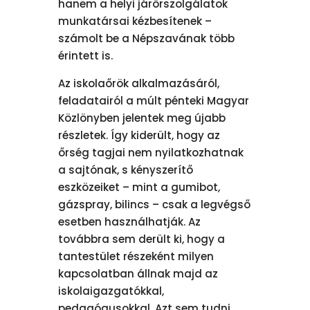
hanem a helyi járőrszolgálatok
munkatársai kézbesítenek –
számolt be a Népszavának több
érintett is.
Az iskolaőrök alkalmazásáról,
feladatairól a múlt pénteki Magyar
Közlönyben jelentek meg újabb
részletek. Így kiderült, hogy az
őrség tagjai nem nyilatkozhatnak
a sajtónak, s kényszerítő
eszközeiket – mint a gumibot,
gázspray, bilincs – csak a legvégső
esetben használhatják. Az
továbbra sem derült ki, hogy a
tantestület részeként milyen
kapcsolatban állnak majd az
iskolaigazgatókkal,
pedagógusokkal. Azt sem tudni,