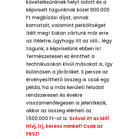
követelésünknek helyt adott és a
képviselt tagunknak közel 900.000
Ft megbízási díjat, annak
kamatait, valamint perköltséget
ítélt meg! Sokan vártunk már erre
az ítéletre, úgyhogy itt az idő… légy
tagunk, s képviselünk ebben is!
Természetesen ez érinthet a
technikusokon kívül másokat is, így
különösen a járőröket. S persze az
érvényesíthető összeg is csak egy
példa, ha a más kerületi feladat
rendszeresen és évekre
visszamenőlegesen is jelentkezik,
akkor az összeg elérheti az
1.500.000 Ft-ot is.
Szóval itt az idő!
Hívj, írj, keress minket! Csak az
FRSZ!