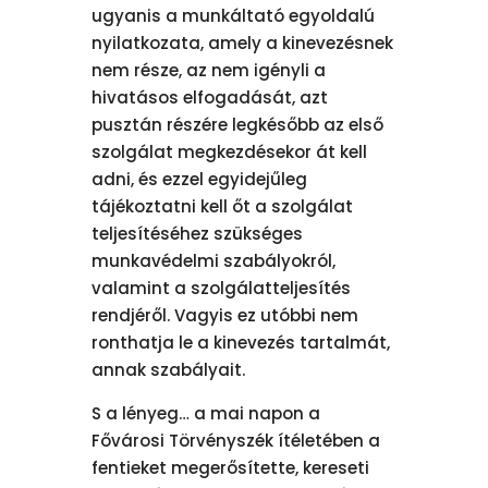
ugyanis a munkáltató egyoldalú
nyilatkozata, amely a kinevezésnek
nem része, az nem igényli a
hivatásos elfogadását, azt
pusztán részére legkésőbb az első
szolgálat megkezdésekor át kell
adni, és ezzel egyidejűleg
tájékoztatni kell őt a szolgálat
teljesítéséhez szükséges
munkavédelmi szabályokról,
valamint a szolgálatteljesítés
rendjéről. Vagyis ez utóbbi nem
ronthatja le a kinevezés tartalmát,
annak szabályait.
S a lényeg… a mai napon a
Fővárosi Törvényszék ítéletében a
fentieket megerősítette, kereseti