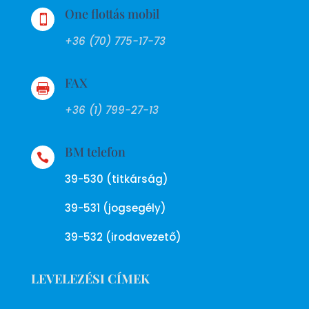
One flottás mobil

+36 (70) 775-17-73
FAX

+36 (1) 799-27-13
BM telefon

39-530 (titkárság)
39-531 (jogsegély)
39-532 (irodavezető)
LEVELEZÉSI CÍMEK