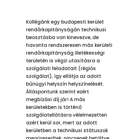
Kollégánk egy budapesti kerület
rendőrkapitányságán technikusi
beosztásba van kinevezve, de
havonta rendszeresen más kerületi
rendőrkapitányság illetékességi
területén is végzi utasításra a
szolgálati feladatait (régiós
szolgálat), így ellátja az adott
bűnügyi helyszín helyszínelését.
Álláspontunk szerint ezért
megbízási díj jár! A más
kerületekben is történő
szolgálatellátásra vélelmezetten
azért kerül sor, mert az adott
kerületben a technikusi státuszok
megüresedtek, nincsenek betöltve,