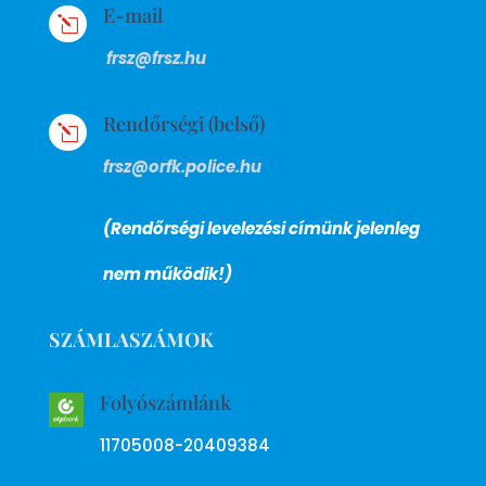
E-mail
l
frsz@frsz.hu
Rendőrségi (belső)
l
frsz@orfk.police.hu
(Rendőrségi levelezési címünk jelenleg
nem működik!)
SZÁMLASZÁMOK
Folyószámlánk
11705008-20409384