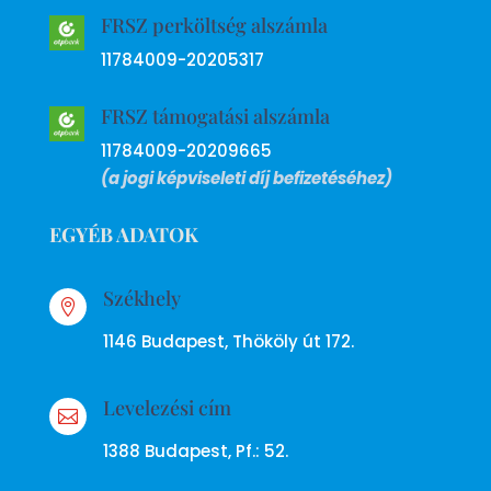
FRSZ perköltség alszámla
11784009-20205317
FRSZ támogatási alszámla
11784009-20209665
(a jogi képviseleti díj befizetéséhez)
EGYÉB ADATOK
Székhely

1146 Budapest, Thököly út 172.
Levelezési cím

1388 Budapest, Pf.: 52.