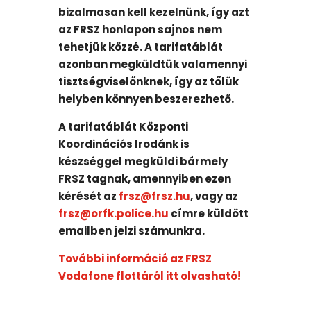
bizalmasan kell kezelnünk, így azt
az FRSZ honlapon sajnos nem
tehetjük közzé. A tarifatáblát
azonban megküldtük valamennyi
tisztségviselőnknek, így az tőlük
helyben könnyen beszerezhető.
A tarifatáblát Központi
Koordinációs Irodánk is
készséggel megküldi bármely
FRSZ tagnak, amennyiben ezen
kérését az
frsz@frsz.hu
, vagy az
frsz@orfk.police.hu
címre küldött
emailben jelzi számunkra.
További információ az FRSZ
Vodafone flottáról itt olvasható!