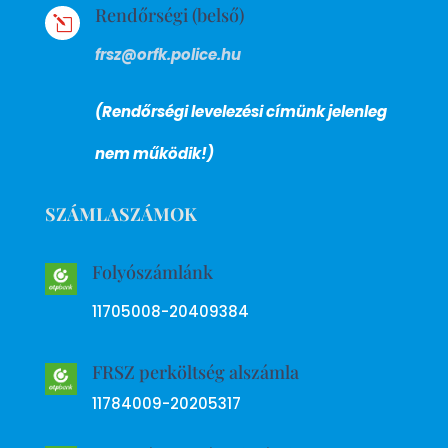
Rendőrségi (belső)
l
frsz@orfk.police.hu
(Rendőrségi levelezési címünk jelenleg
nem működik!)
SZÁMLASZÁMOK
Folyószámlánk
11705008-20409384
FRSZ perköltség alszámla
11784009-20205317