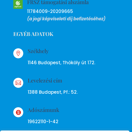
FRSZ támogatási alszámla
11784009-20209665
(a jogi képviseleti díj befizetéséhez)
EGYÉB ADATOK
Székhely

1146 Budapest, Thököly út 172.
Levelezési cím

1388 Budapest, Pf.: 52.
Adószámunk

19622110-1-42