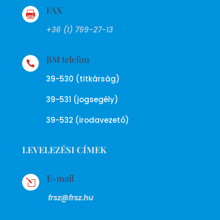
FAX

+36 (1) 799-27-13
BM telefon

39-530 (titkárság)
39-531 (jogsegély)
39-532 (irodavezető)
LEVELEZÉSI CÍMEK
E-mail
l
frsz@frsz.hu