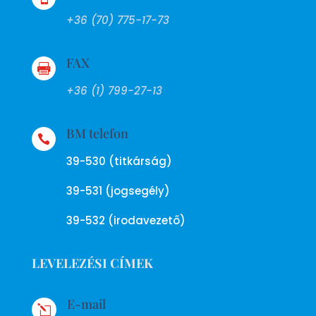
+36 (70) 775-17-73
FAX

+36 (1) 799-27-13
BM telefon

39-530 (titkárság)
39-531 (jogsegély)
39-532 (irodavezető)
LEVELEZÉSI CÍMEK
E-mail
l