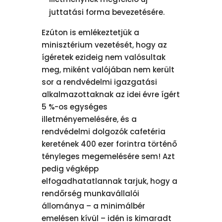
juttatási forma bevezetésére.
Ezúton is emlékeztetjük a
minisztérium vezetését, hogy az
ígéretek ezideig nem valósultak
meg, miként valójában nem került
sor a rendvédelmi igazgatási
alkalmazottaknak az idei évre ígért
5 %-os egységes
illetményemelésére, és a
rendvédelmi dolgozók cafetéria
keretének 400 ezer forintra történő
tényleges megemelésére sem! Azt
pedig végképp
elfogadhatatlannak tarjuk, hogy a
rendőrség munkavállalói
állománya – a minimálbér
emelésen kívül – idén is kimaradt