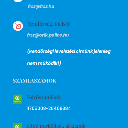
frsz@frsz.hu
Rendőrségi (belső)
l
frsz@orfk.police.hu
(Rendőrségi levelezési címünk jelenleg
nem működik!)
SZÁMLASZÁMOK
Folyószámlánk
11705008-20409384
FRSZ perköltség alszámla