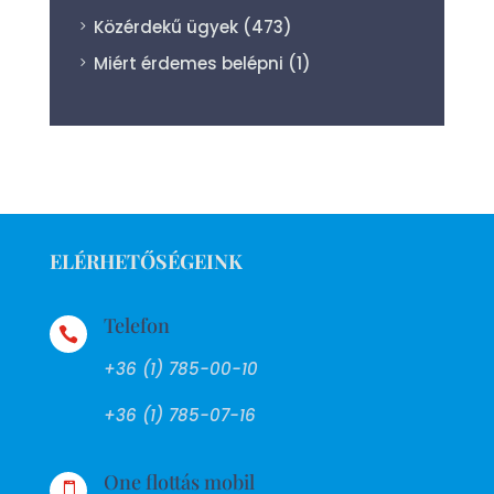
Közérdekű ügyek
(473)
Miért érdemes belépni
(1)
ELÉRHETŐSÉGEINK
Telefon

+36 (1) 785-00-10
+36 (1) 785-07-16
One flottás mobil
