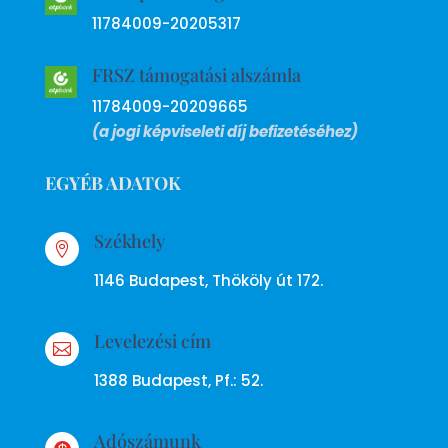
11784009-20205317
FRSZ támogatási alszámla
11784009-20209665
(a jogi képviseleti díj befizetéséhez)
EGYÉB ADATOK
Székhely

1146 Budapest, Thököly út 172.
Levelezési cím

1388 Budapest, Pf.: 52.
Adószámunk