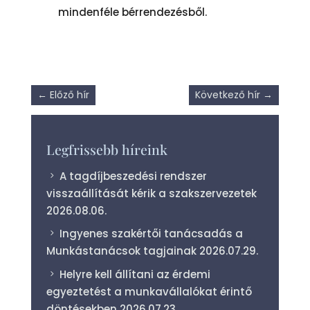
mindenféle bérrendezésből.
←
Előző hír
Következő hír
→
Legfrissebb híreink
A tagdíjbeszedési rendszer
visszaállítását kérik a szakszervezetek
2026.08.06.
Ingyenes szakértői tanácsadás a
Munkástanácsok tagjainak
2026.07.29.
Helyre kell állítani az érdemi
egyeztetést a munkavállalókat érintő
döntésekben
2026.07.23.