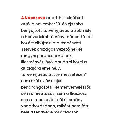
A Népszava
adott hírt elsőként
arról a november 10-én éjszaka
benyújtott törvényjavaslatról, mely
a honvédelmi törvény módosításai
között elbújtatva a rendészeti
szervek országos vezetőinek és
megyei parancsnokainak
illetményét jövő januártól közel a
duplájára emelné. A
törvényjavaslat „természetesen”
nem szól az év elején
beharangozott illetményemelésről,
sem a hivatásos, sem a Riaszos,
sem a munkavállalói állomány
vonatkozásában, miként nem fért
bele a rendvédelmi dolgozók