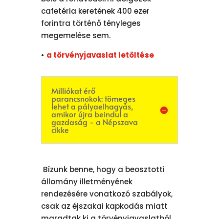
cafetéria keretének 400 ezer
forintra történő tényleges
megemelése sem.
•
a törvényjavaslat letöltése
Milliókat érő
parancsnokok: tömeges
lehet a pályaelhagyás,
amikor újra beindul a
gazdaság - a Népszava
cikke
Bízunk benne, hogy a beosztotti
állomány illetményének
rendezésére vonatkozó szabályok,
csak az éjszakai kapkodás miatt
maradtak ki a törvényjavaslatból.