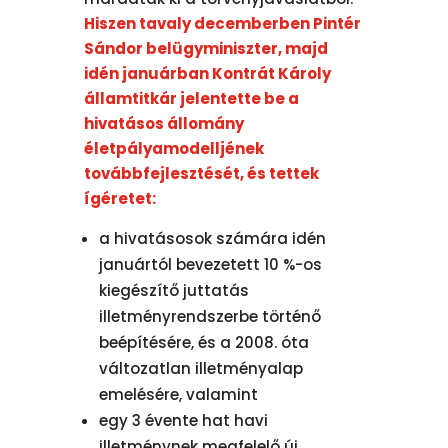
Hiszen tavaly decemberben Pintér
Sándor belügyminiszter, majd
idén januárban Kontrát Károly
államtitkár jelentette be a
hivatásos állomány
életpályamodelljének
továbbfejlesztését, és tettek
ígéretet:
a hivatásosok számára idén
januártól bevezetett 10 %-os
kiegészítő juttatás
illetményrendszerbe történő
beépítésére, és a 2008. óta
változatlan illetményalap
emelésére, valamint
egy 3 évente hat havi
illetménynek megfelelő új