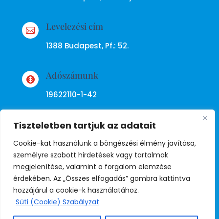
Levelezési cím

1388 Budapest, Pf.: 52.
Adószámunk

19622110-1-42
Tiszteletben tartjuk az adatait
Cookie-kat használunk a böngészési élmény javítása,
személyre szabott hirdetések vagy tartalmak
megjelenítése, valamint a forgalom elemzése
Adatkezelési tájékoztató
érdekében. Az „Összes elfogadás” gombra kattintva
hozzájárul a cookie-k használatához.
Süti (Cookie) Szabályzat
© Copyright Független Rendőr