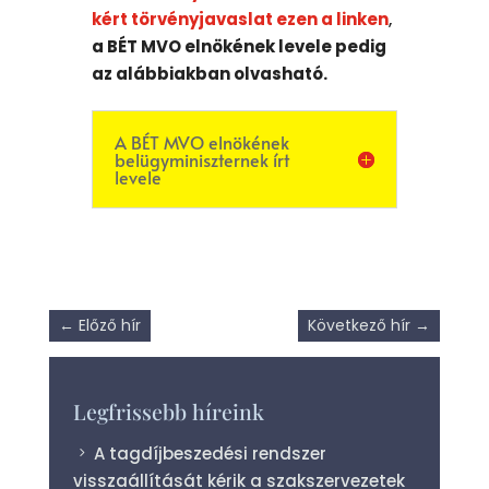
kért törvényjavaslat ezen a linken
,
a BÉT MVO elnökének levele pedig
az alábbiakban olvasható.
A BÉT MVO elnökének
belügyminiszternek írt
levele
←
Előző hír
Következő hír
→
Legfrissebb híreink
A tagdíjbeszedési rendszer
visszaállítását kérik a szakszervezetek