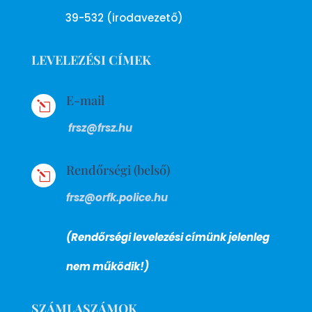
39-532 (irodavezető)
LEVELEZÉSI CÍMEK
E-mail
l
frsz@frsz.hu
Rendőrségi (belső)
l
frsz@orfk.police.hu
(Rendőrségi levelezési címünk jelenleg
nem működik!)
SZÁMLASZÁMOK