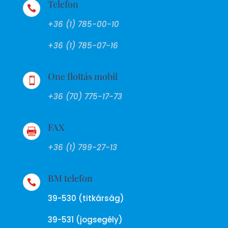
Telefon

+36 (1) 785-00-10
+36 (1) 785-07-16
One flottás mobil

+36 (70) 775-17-73
FAX

+36 (1) 799-27-13
BM telefon

39-530 (titkárság)
39-531 (jogsegély)