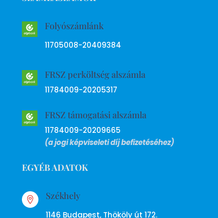
Folyószámlánk
11705008-20409384
FRSZ perköltség alszámla
11784009-20205317
FRSZ támogatási alszámla
11784009-20209665
(a jogi képviseleti díj befizetéséhez)
EGYÉB ADATOK
Székhely

1146 Budapest, Thököly út 172.