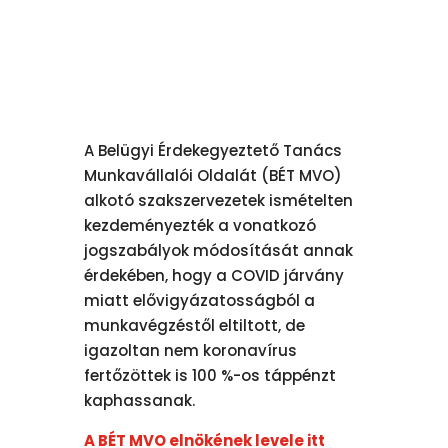
A Belügyi Érdekegyeztető Tanács
Munkavállalói Oldalát (BÉT MVO)
alkotó szakszervezetek ismételten
kezdeményezték a vonatkozó
jogszabályok módosítását annak
érdekében, hogy a COVID járvány
miatt elővigyázatosságból a
munkavégzéstől eltiltott, de
igazoltan nem koronavírus
fertőzöttek is 100 %-os táppénzt
kaphassanak.
A BÉT MVO elnökének levele itt