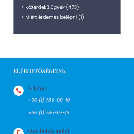
Közérdekű ügyek
(473)
Miért érdemes belépni
(1)
ELÉRHETŐSÉGEINK
Telefon

+36 (1) 785-00-10
+36 (1) 785-07-16
One flottás mobil
