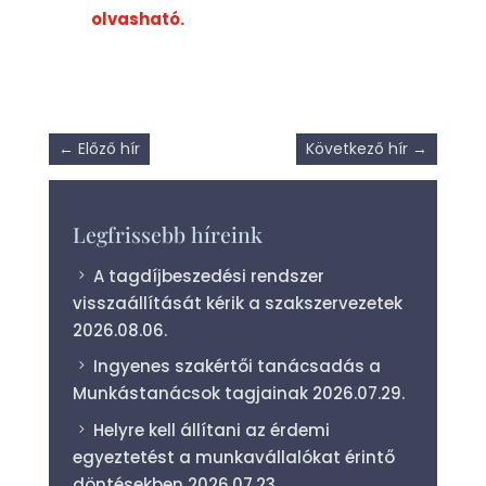
olvasható.
←
Előző hír
Következő hír
→
Legfrissebb híreink
A tagdíjbeszedési rendszer
visszaállítását kérik a szakszervezetek
2026.08.06.
Ingyenes szakértői tanácsadás a
Munkástanácsok tagjainak
2026.07.29.
Helyre kell állítani az érdemi
egyeztetést a munkavállalókat érintő
döntésekben
2026.07.23.