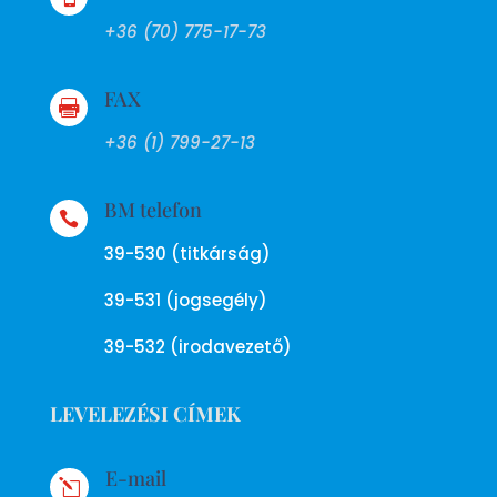
+36 (70) 775-17-73
FAX

+36 (1) 799-27-13
BM telefon

39-530 (titkárság)
39-531 (jogsegély)
39-532 (irodavezető)
LEVELEZÉSI CÍMEK
E-mail
l