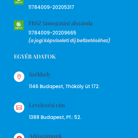
11784009-20205317
FRSZ támogatási alszámla
11784009-20209665
(a jogi képviseleti díj befizetéséhez)
EGYÉB ADATOK
Székhely

1146 Budapest, Thököly út 172.
Levelezési cím

1388 Budapest, Pf.: 52.
Adószámunk