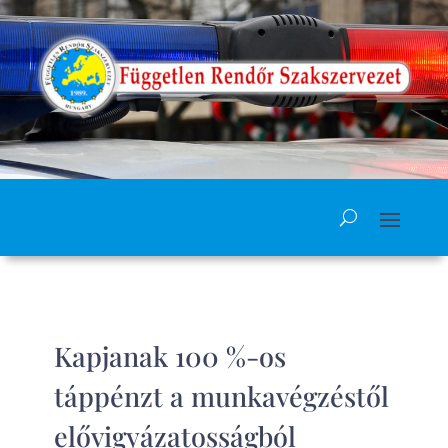
Kapjanak 100 %-os
táppénzt a munkavégzéstől
elővigyázatosságból