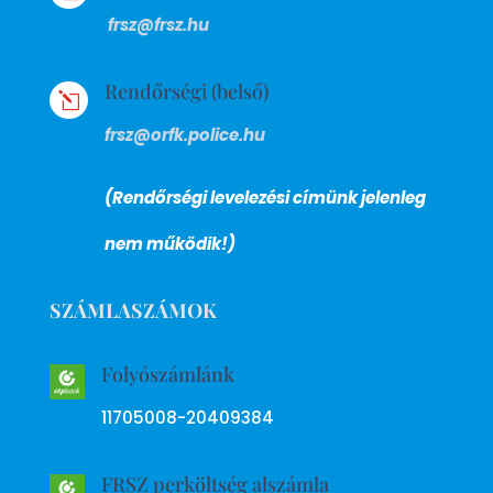
frsz@frsz.hu
Rendőrségi (belső)
l
frsz@orfk.police.hu
(Rendőrségi levelezési címünk jelenleg
nem működik!)
SZÁMLASZÁMOK
Folyószámlánk
11705008-20409384
FRSZ perköltség alszámla