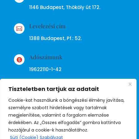
1146 Budapest, Thököly út 172.
Levelezési cím

1388 Budapest, Pf.: 52.
Adószámunk

19622110-1-42
Tiszteletben tartjuk az adatait
Cookie-kat használunk a böngészési élmény javítása,
személyre szabott hirdetések vagy tartalmak
megjelenítése, valamint a forgalom elemzése
Adatkezelési tájékoztató
érdekében. Az „Összes elfogadás” gombra kattintva
hozzájárul a cookie-k használatához.
Süti (Cookie) Szabályzat