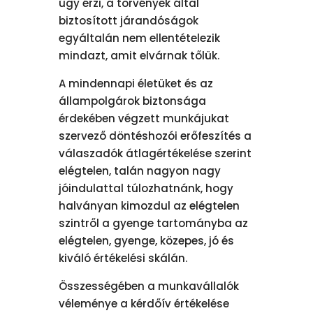
úgy érzi, a törvények által
biztosított járandóságok
egyáltalán nem ellentételezik
mindazt, amit elvárnak tőlük.
A mindennapi életüket és az
állampolgárok biztonsága
érdekében végzett munkájukat
szervező döntéshozói erőfeszítés a
válaszadók átlagértékelése szerint
elégtelen, talán nagyon nagy
jóindulattal túlozhatnánk, hogy
halványan kimozdul az elégtelen
szintről a gyenge tartományba az
elégtelen, gyenge, közepes, jó és
kiváló értékelési skálán.
Összességében a munkavállalók
véleménye a kérdőív értékelése