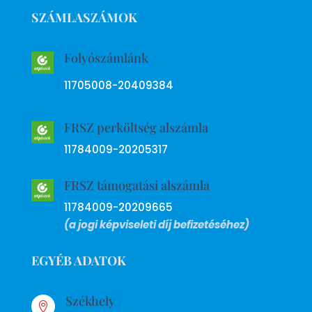
SZÁMLASZÁMOK
Folyószámlánk
11705008-20409384
FRSZ perköltség alszámla
11784009-20205317
FRSZ támogatási alszámla
11784009-20209665
(a jogi képviseleti díj befizetéséhez)
EGYÉB ADATOK
Székhely
