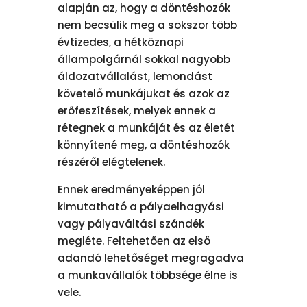
alapján az, hogy a döntéshozók
nem becsülik meg a sokszor több
évtizedes, a hétköznapi
állampolgárnál sokkal nagyobb
áldozatvállalást, lemondást
követelő munkájukat és azok az
erőfeszítések, melyek ennek a
rétegnek a munkáját és az életét
könnyítené meg, a döntéshozók
részéről elégtelenek.
Ennek eredményeképpen jól
kimutatható a pályaelhagyási
vagy pályaváltási szándék
megléte. Feltehetően az első
adandó lehetőséget megragadva
a munkavállalók többsége élne is
vele.