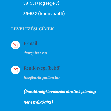
39-531 (jogsegély)
39-532 (irodavezető)
LEVELEZÉSI CÍMEK
E-mail
l
frsz@frsz.hu
Rendőrségi (belső)
l
frsz@orfk.police.hu
(Rendőrségi levelezési címünk jelenleg
nem működik!)