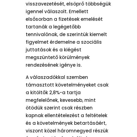
visszavezetését, elsöprő többségük
igennel válaszolt. Emellett
elsősorban a fizetések emelését
tartanák a legégetőbb
tennivalónak, de szerintük kiemelt
figyelmet érdemelne a szociális
juttatások és a kiégést
megszüntető körülmények
rendezésének igénye is.
A válaszadókkal szemben
támasztott követelményeket csak
a kitöltők 2,8%-a tartja
megfelelőnek, kevesebb, mint
ötödük szerint csak részben
kapnak ellentételezést a feltételek
és a követelmények betartásáért,
viszont közel háromnegyed részük