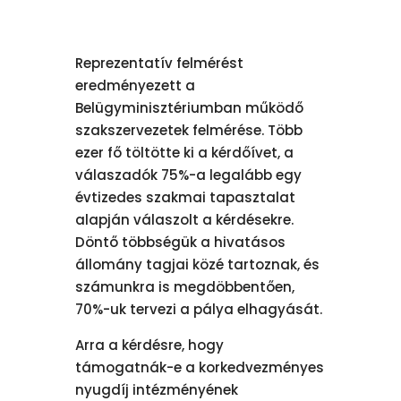
Reprezentatív felmérést
eredményezett a
Belügyminisztériumban működő
szakszervezetek felmérése. Több
ezer fő töltötte ki a kérdőívet, a
válaszadók 75%-a legalább egy
évtizedes szakmai tapasztalat
alapján válaszolt a kérdésekre.
Döntő többségük a hivatásos
állomány tagjai közé tartoznak, és
számunkra is megdöbbentően,
70%-uk tervezi a pálya elhagyását.
Arra a kérdésre, hogy
támogatnák-e a korkedvezményes
nyugdíj intézményének