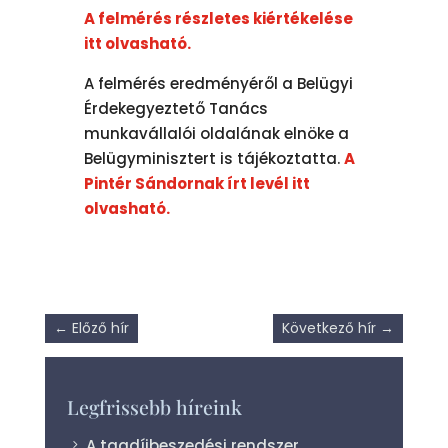
A felmérés részletes kiértékelése
itt olvasható.
A felmérés eredményéről a Belügyi
Érdekegyeztető Tanács
munkavállalói oldalának elnöke a
Belügyminisztert is tájékoztatta.
A
Pintér Sándornak írt levél itt
olvasható.
←
Előző hír
Következő hír
→
Legfrissebb híreink
A tagdíjbeszedési rendszer