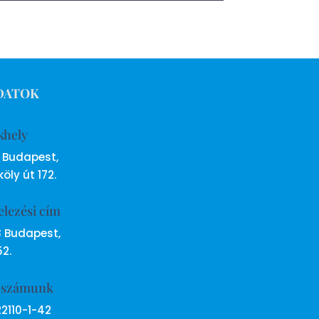
DATOK
khely
6 Budapest,
öly út 172.
elezési cím
8 Budapest,
52.
ószámunk
22110-1-42