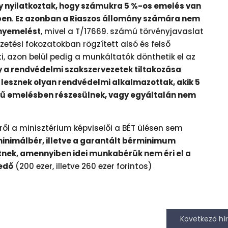
gy nyilatkoztak, hogy számukra 5 %-os emelés van
ben
.
Ez azonban a Riaszos állomány számára nem
ényemelést
, mivel a T/17669. számú törvényjavaslat
zetési fokozatokban rögzített alsó és felső
i, azon belül pedig a munkáltatók dönthetik el az
y a rendvédelmi szakszervezetek tiltakozása
s lesznek olyan rendvédelmi alkalmazottak, akik 5
ű emelésben részesülnek, vagy egyáltalán nem
ről a minisztérium képviselői a BÉT ülésen sem
minimálbér, illetve a garantált bérminimum
nek, amennyiben idei munkabérük nem éri el a
kedő
(200 ezer, illetve 260 ezer forintos)
Következő hír