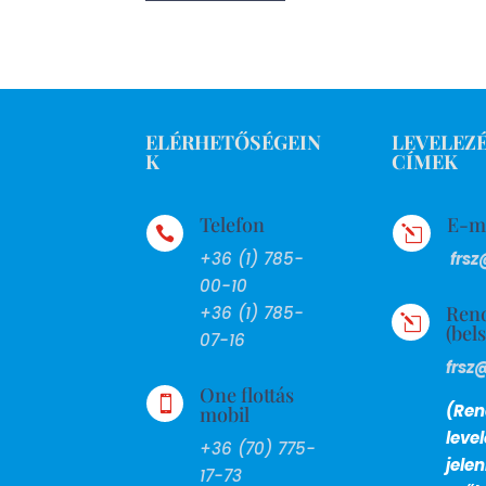
ELÉRHETŐSÉGEIN
LEVELEZÉ
K
CÍMEK
Telefon
E-m

l
+36 (1) 785-
frsz
00-10
Ren
+36 (1) 785-
l
(bel
07-16
frsz
One flottás

(Ren
mobil
leve
+36 (70) 775-
jele
17-73