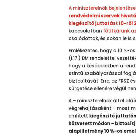
A miniszterelnök bejelentése
rendvédelmi szervek hivat
kiegészítő juttatást 10-ről 
kapcsolatban
főtitkárunk a
csalódottak, és sokan le is s
Emlékezetes, hogy a 10 %-os
(I.17.) BM rendelettel vezett
hogy a későbbiekben a rendv
szintű szabályozással fogjá
biztosítását. Erre, az FRSZ 
sürgetése ellenére végül nem
A – miniszterelnök által aláí
végrehajtásaként – most m
említett
kiegészítő juttatás
közvetett módon – biztosítja
alapilletmény 10 %-os emel