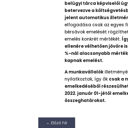
belügyi tárca képviselői ú
betervezve a költségvetés
jelent automatikus illetm
elfogadása csak az egyes fi
bérsávok emelését rögzíthet
emelés konkrét mértékét.
Íg
ellenére vélhetően jövőre i
%-nál alacsonyabb mérték
kapnak emelést.
A munkavállalók
illetményé
nyilatkoztak, így ők
csak a 
emelkedéséből részesülhet
2022. január 01-jétől emel
összeghatárokat.
←
Előző hír