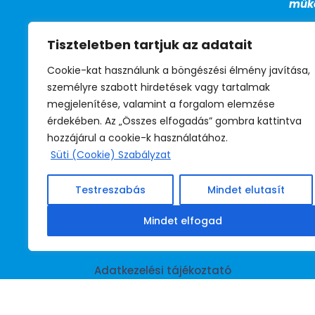
műkö
FAX

Tiszteletben tartjuk az adatait
+36 (1) 799-
27-13
Cookie-kat használunk a böngészési élmény javítása,
személyre szabott hirdetések vagy tartalmak
BM telefon
megjelenítése, valamint a forgalom elemzése

érdekében. Az „Összes elfogadás” gombra kattintva
39-530
hozzájárul a cookie-k használatához.
(titkárság)
Süti (Cookie) Szabályzat
39-531
(jogsegély)
Testreszabás
Mindet elutasít
39-532
(irodavezető)
Mindet elfogad
Adatkezelési tájékoztató