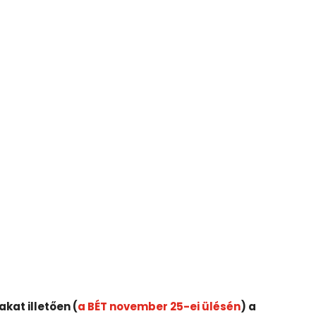
kat illetően (
a BÉT november 25-ei ülésén
) a