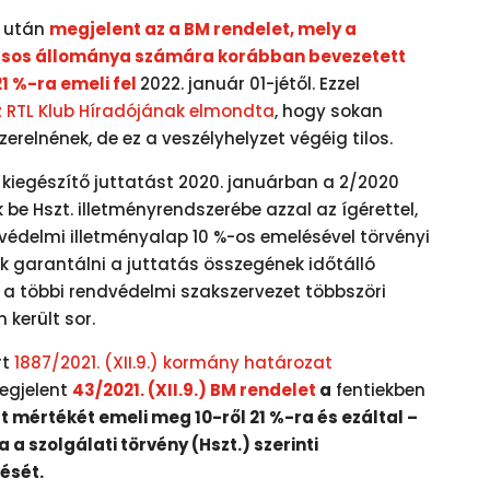
után
megjelent az a BM rendelet, mely a
ásos állománya számára korábban bevezetett
21 %-ra emeli fel
2022. január 01-jétől. Ezzel
z RTL Klub Híradójának elmondta
, hogy sokan
zerelnének, de ez a veszélyhelyzet végéig tilos.
 kiegészítő juttatást 2020. januárban a 2/2020
ék be Hszt. illetményrendszerébe azzal az ígérettel,
édelmi illetményalap 10 %-os emelésével törvényi
k garantálni a juttatás összegének időtálló
és a többi rendvédelmi szakszervezet többszöri
 került sor.
rt
1887/2021. (XII.9.) kormány határozat
egjelent
43/2021. (XII.9.) BM rendelet
a
fentiekben
t mértékét emeli meg 10-ről 21 %-ra és ezáltal –
 a szolgálati törvény (Hszt.) szerinti
ését.