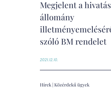
Megjelent a hivatá
állomány
illetményemelésér
szóló BM rendelet
2021.12.10.
Hírek
|
Közérdekű ügyek