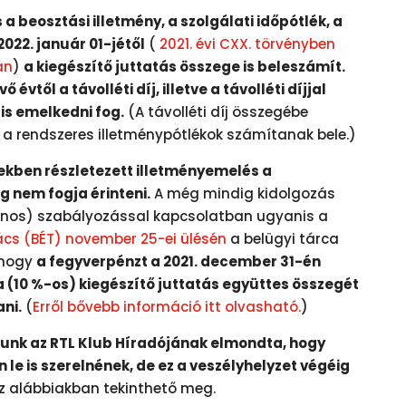
a beosztási illetmény, a szolgálati időpótlék, a
2022. január 01-jétől
(
2021. évi CXX. törvényben
án
)
a kiegészítő juttatás összege is beleszámít.
ő évtől a távolléti díj, illetve a távolléti díjjal
 is emelkedni fog.
(A távolléti díj összegébe
 a rendszeres illetménypótlékok számítanak bele.)
ekben részletezett illetményemelés a
g nem fogja érinteni.
A még mindig kidolgozás
vános) szabályozással kapcsolatban ugyanis a
ács (BÉT) november 25-ei ülésén
a belügyi tárca
, hogy
a fegyverpénzt a 2021. december 31-én
a (10 %-os) kiegészítő juttatás együttes összegét
ni.
(
Erről bővebb információ itt olvasható.
)
runk az RTL Klub Híradójának elmondta, hogy
 le is szerelnének, de ez a veszélyhelyzet végéig
z alábbiakban tekinthető meg.