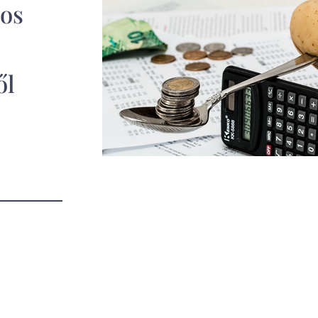
sos
ől