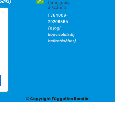
dik!)
támogatási
alszámla
11784009-
20209665
(a jogi
képviseleti díj
befizetéséhez)
© Copyright Független Rendőr
Szakszervezet