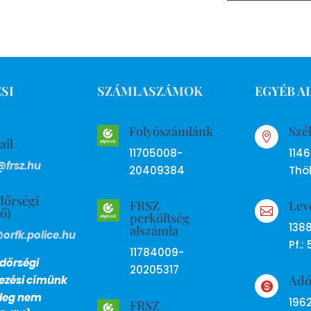
SI
SZÁMLASZÁMOK
EGYÉB A
Folyószámlánk
Szé

ail
11705008-
114
@frsz.hu
20409384
Thök
dőrségi
FRSZ
Lev
ső)

perköltség
138
alszámla
@orfk.police.hu
Pf.: 
11784009-
dőrségi
20205317
Ad
lezési címünk

nleg nem
196
FRSZ