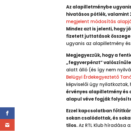
Az alapilletménybe ugyanis 
hivatásos pótlék, valamint 
megjelent módosítás alapj
Mindez azt is jelenti, hogy jöv
fizetett juttatások összege
ugyanis az alapilletmény és
Megjegyezzük, hogy a fenti
„fegyverpénzt” valószínűle
alatt álló (és így nem nyil
Belügyi Érdekegyeztető Tan
képviselői úgy nyilatkoztak
érvényes alapilletmény és 
alapul véve fogják folyósíta
Ezzel kapcsolatban főtitká
sokan csalódottak, és sokan
tilos.
Az RTL Klub híradása a