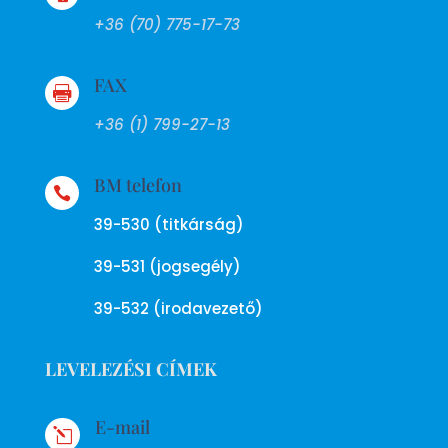
+36 (70) 775-17-73
FAX

+36 (1) 799-27-13
BM telefon

39-530 (titkárság)
39-531 (jogsegély)
39-532 (irodavezető)
LEVELEZÉSI CÍMEK
E-mail
l