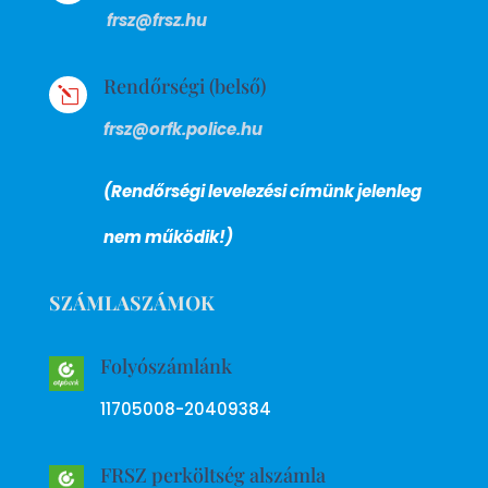
frsz@frsz.hu
Rendőrségi (belső)
l
frsz@orfk.police.hu
(Rendőrségi levelezési címünk jelenleg
nem működik!)
SZÁMLASZÁMOK
Folyószámlánk
11705008-20409384
FRSZ perköltség alszámla