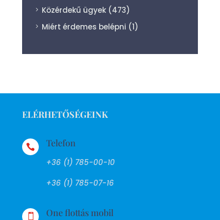
Közérdekű ügyek
(473)
Miért érdemes belépni
(1)
ELÉRHETŐSÉGEINK
Telefon

+36 (1) 785-00-10
+36 (1) 785-07-16
One flottás mobil
