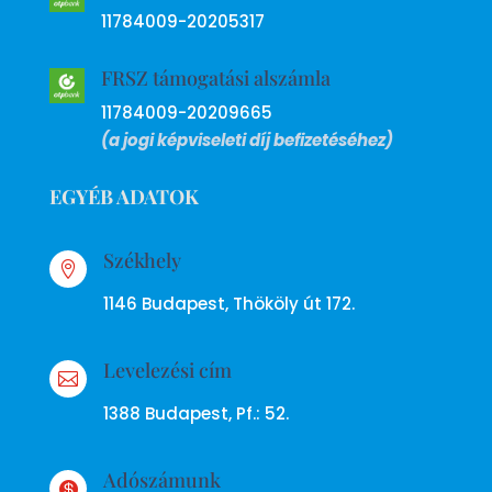
11784009-20205317
FRSZ támogatási alszámla
11784009-20209665
(a jogi képviseleti díj befizetéséhez)
EGYÉB ADATOK
Székhely

1146 Budapest, Thököly út 172.
Levelezési cím

1388 Budapest, Pf.: 52.
Adószámunk
