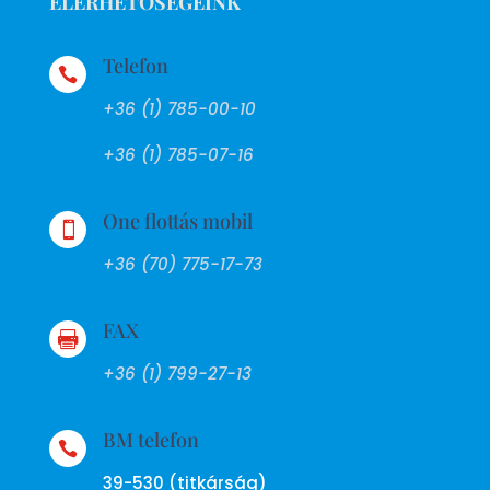
ELÉRHETŐSÉGEINK
Telefon

+36 (1) 785-00-10
+36 (1) 785-07-16
One flottás mobil

+36 (70) 775-17-73
FAX

+36 (1) 799-27-13
BM telefon

39-530 (titkárság)