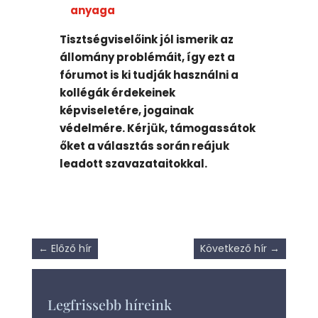
anyaga
Tisztségviselőink jól ismerik az
állomány problémáit, így ezt a
fórumot is ki tudják használni a
kollégák érdekeinek
képviseletére, jogainak
védelmére. Kérjük, támogassátok
őket a választás során reájuk
leadott szavazataitokkal.
←
Előző hír
Következő hír
→
Legfrissebb híreink