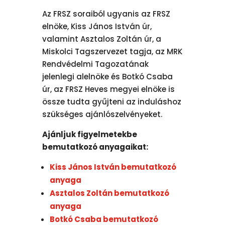
Az FRSZ soraiból ugyanis az FRSZ
elnöke, Kiss János István úr,
valamint Asztalos Zoltán úr, a
Miskolci Tagszervezet tagja, az MRK
Rendvédelmi Tagozatának
jelenlegi alelnöke és Botkó Csaba
úr, az FRSZ Heves megyei elnöke is
össze tudta gyűjteni az induláshoz
szükséges ajánlószelvényeket.
Ajánljuk figyelmetekbe
bemutatkozó anyagaikat:
Kiss János István bemutatkozó
anyaga
Asztalos Zoltán bemutatkozó
anyaga
Botkó Csaba bemutatkozó