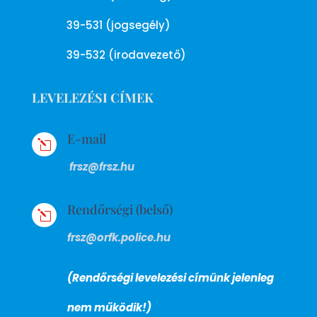
39-531 (jogsegély)
39-532 (irodavezető)
LEVELEZÉSI CÍMEK
E-mail
l
frsz@frsz.hu
Rendőrségi (belső)
l
frsz@orfk.police.hu
(Rendőrségi levelezési címünk jelenleg
nem működik!)