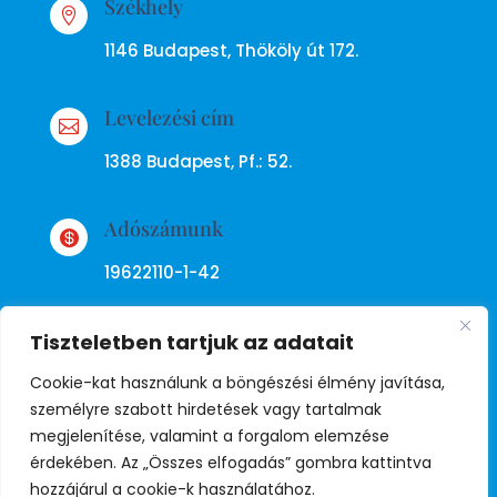
Székhely

1146 Budapest, Thököly út 172.
Levelezési cím

1388 Budapest, Pf.: 52.
Adószámunk

19622110-1-42
Tiszteletben tartjuk az adatait
Cookie-kat használunk a böngészési élmény javítása,
személyre szabott hirdetések vagy tartalmak
megjelenítése, valamint a forgalom elemzése
Adatkezelési tájékoztató
érdekében. Az „Összes elfogadás” gombra kattintva
hozzájárul a cookie-k használatához.