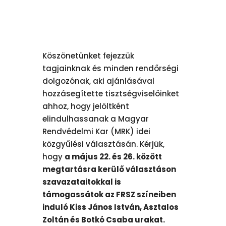
Köszönetünket fejezzük
tagjainknak és minden rendőrségi
dolgozónak, aki ajánlásával
hozzásegítette tisztségviselőinket
ahhoz, hogy jelöltként
elindulhassanak a Magyar
Rendvédelmi Kar (MRK) idei
közgyűlési választásán. Kérjük,
hogy
a május 22. és 26. között
megtartásra kerülő választáson
szavazataitokkal is
támogassátok az FRSZ színeiben
induló Kiss János István, Asztalos
Zoltán és Botkó Csaba urakat.