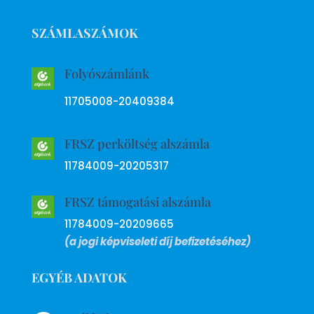
SZÁMLASZÁMOK
Folyószámlánk
11705008-20409384
FRSZ perköltség alszámla
11784009-20205317
FRSZ támogatási alszámla
11784009-20209665
(a jogi képviseleti díj befizetéséhez)
EGYÉB ADATOK