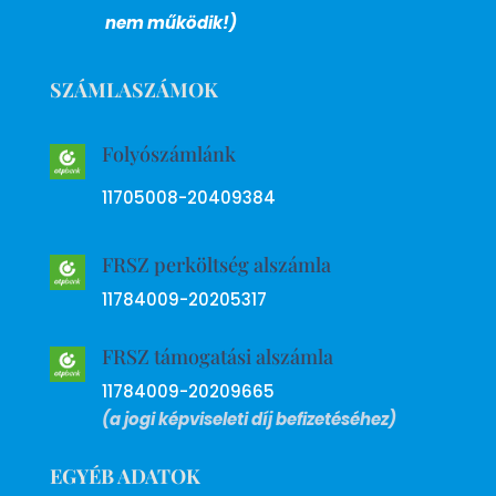
nem működik!)
SZÁMLASZÁMOK
Folyószámlánk
11705008-20409384
FRSZ perköltség alszámla
11784009-20205317
FRSZ támogatási alszámla
11784009-20209665
(a jogi képviseleti díj befizetéséhez)
EGYÉB ADATOK