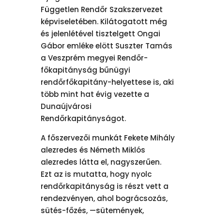
Független Rendőr Szakszervezet
képviseletében. Kilátogatott még
és jelenlétével tisztelgett Ongai
Gábor emléke elött Suszter Tamás
a Veszprém megyei Rendőr-
főkapitányság bűnügyi
rendőrfőkapitány-helyettese is, aki
több mint hat évig vezette a
Dunaújvárosi
Rendőrkapitányságot.
A főszervezői munkát Fekete Mihály
alezredes és Németh Miklós
alezredes látta el, nagyszerűen.
Ezt az is mutatta, hogy nyolc
rendőrkapitányság is részt vett a
rendezvényen, ahol bográcsozás,
sütés-főzés, —sütemények,