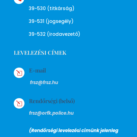
39-530 (titkárság)
39-531 (jogsegély)
39-532 (irodavezető)
LEVELEZÉSI CÍMEK
E-mail
l
frsz@frsz.hu
Rendőrségi (belső)
l
frsz@orfk.police.hu
(Rendőrségi levelezési címünk jelenleg