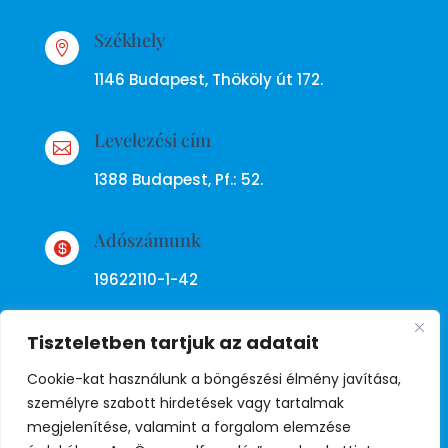
Székhely

1146 Budapest, Thököly út 172.
Levelezési cím

1388 Budapest, Pf.: 52.
Adószámunk

19622110-1-42
Tiszteletben tartjuk az adatait
Cookie-kat használunk a böngészési élmény javítása,
személyre szabott hirdetések vagy tartalmak
megjelenítése, valamint a forgalom elemzése
Adatkezelési tájékoztató