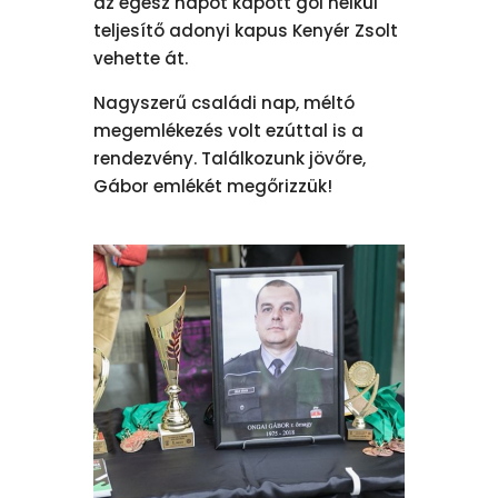
az egész napot kapott gól nélkül
teljesítő adonyi kapus Kenyér Zsolt
vehette át.
Nagyszerű családi nap, méltó
megemlékezés volt ezúttal is a
rendezvény. Találkozunk jövőre,
Gábor emlékét megőrizzük!