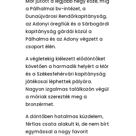
Mór jutott a legjobb négy közé, míg
a Pálhalmai bv-intézet, a
Dunaújvárosi Rendőrkapitányság,
az Adonyi öregfiúk és a Sárbogárdi
kapitányság gárdái közül a
Pálhałma és az Adony végzett a
csoport élén.
A végletekig kiélezett elődöntőket
követően a harmadik helyért a Mór
és a Székesfehérvári kapitányság
játékosai léphettek pályára.
Nagyon izgalmas találkozón végül
a móriak szerezték meg a
bronzérmet.
A döntőben hatalmas küzdelem,
férfias csata alakult ki, de nem bírt
egymással a nagy favorit