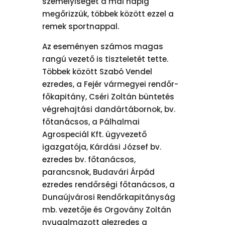
személyiségét a mai napig
megőrizzük, többek között ezzel a
remek sportnappal.
Az eseményen számos magas
rangú vezető is tiszteletét tette.
Többek között Szabó Vendel
ezredes, a Fejér vármegyei rendőr-
főkapitány, Cséri Zoltán büntetés
végrehajtási dandártábornok, bv.
főtanácsos, a Pálhalmai
Agrospeciál Kft. ügyvezető
igazgatója, Kárdási József bv.
ezredes bv. főtanácsos,
parancsnok, Budavári Árpád
ezredes rendőrségi főtanácsos, a
Dunaújvárosi Rendőrkapitányság
mb. vezetője és Orgovány Zoltán
nyugalmazott ałezredes a