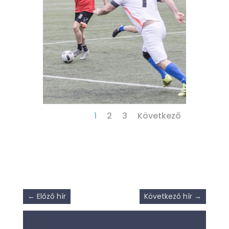
1
2
3
Következő
←
Előző hír
Következő hír
→