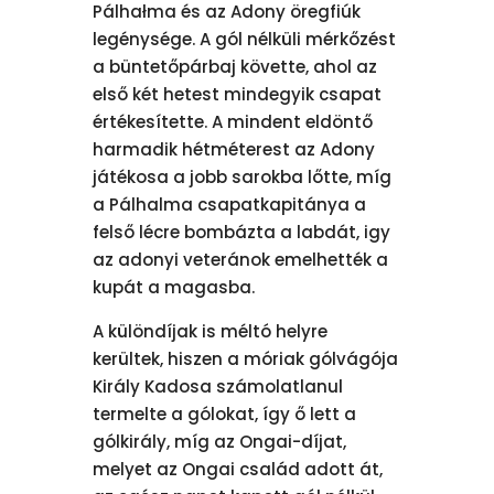
Pálhałma és az Adony öregfiúk
legénysége. A gól nélküli mérkőzést
a büntetőpárbaj követte, ahol az
első két hetest mindegyik csapat
értékesítette. A mindent eldöntő
harmadik hétméterest az Adony
játékosa a jobb sarokba lőtte, míg
a Pálhalma csapatkapitánya a
felső lécre bombázta a labdát, igy
az adonyi veteránok emelhették a
kupát a magasba.
A különdíjak is méltó helyre
kerültek, hiszen a móriak gólvágója
Király Kadosa számolatlanul
termelte a gólokat, így ő lett a
gólkirály, míg az Ongai-díjat,
melyet az Ongai család adott át,