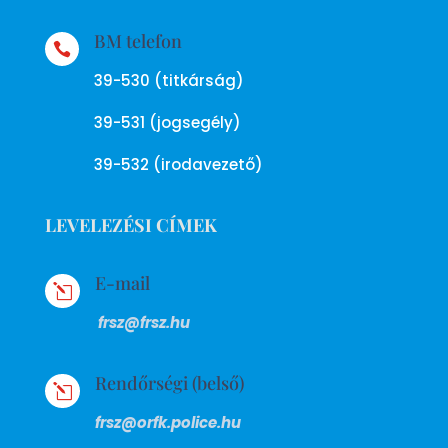
BM telefon

39-530 (titkárság)
39-531 (jogsegély)
39-532 (irodavezető)
LEVELEZÉSI CÍMEK
E-mail
l
frsz@frsz.hu
Rendőrségi (belső)
l
frsz@orfk.police.hu