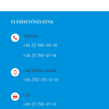
ELÉRHETŐSÉGEINK
Telefon

+36 (1) 785-00-10
+36 (1) 785-07-16
One flottás mobil

+36 (70) 775-17-73
FAX

+36 (1) 799-27-13