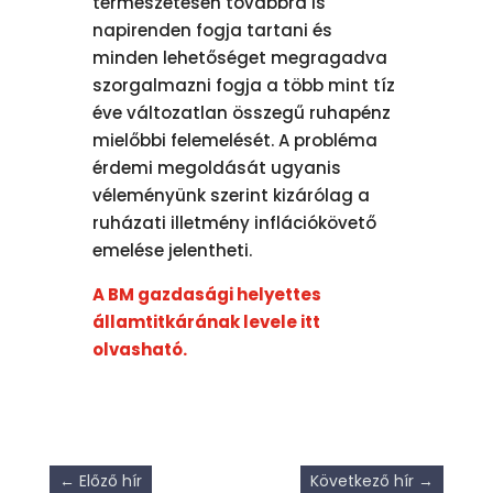
természetesen továbbra is
napirenden fogja tartani és
minden lehetőséget megragadva
szorgalmazni fogja a több mint tíz
éve változatlan összegű ruhapénz
mielőbbi felemelését. A probléma
érdemi megoldását ugyanis
véleményünk szerint kizárólag a
ruházati illetmény inflációkövető
emelése jelentheti.
A BM gazdasági helyettes
államtitkárának levele itt
olvasható.
←
Előző hír
Következő hír
→