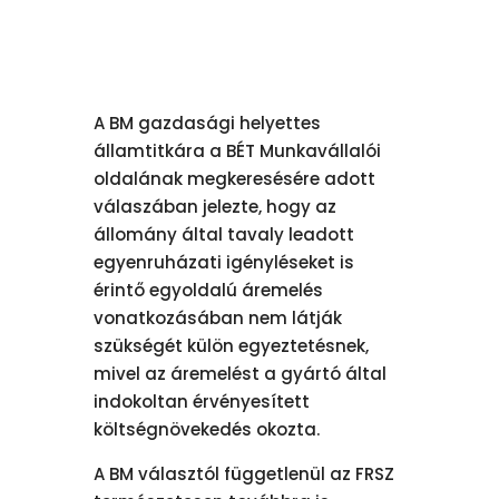
A BM gazdasági helyettes
államtitkára a BÉT Munkavállalói
oldalának megkeresésére adott
válaszában jelezte, hogy az
állomány által tavaly leadott
egyenruházati igényléseket is
érintő egyoldalú áremelés
vonatkozásában nem látják
szükségét külön egyeztetésnek,
mivel az áremelést a gyártó által
indokoltan érvényesített
költségnövekedés okozta.
A BM választól függetlenül az FRSZ