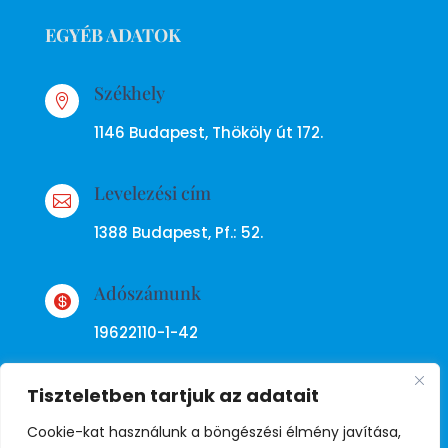
EGYÉB ADATOK
Székhely

1146 Budapest, Thököly út 172.
Levelezési cím

1388 Budapest, Pf.: 52.
Adószámunk

19622110-1-42
Tiszteletben tartjuk az adatait
Cookie-kat használunk a böngészési élmény javítása,