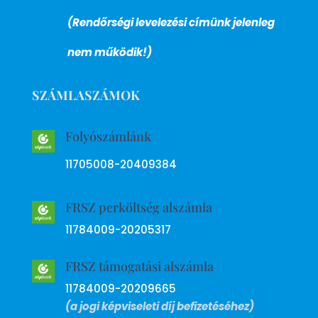
(Rendőrségi levelezési címünk jelenleg
nem működik!)
SZÁMLASZÁMOK
Folyószámlánk
11705008-20409384
FRSZ perköltség alszámla
11784009-20205317
FRSZ támogatási alszámla
11784009-20209665
(a jogi képviseleti díj befizetéséhez)